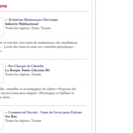
ions
››
Technicien Maintenance Electrique
Industrie Multinational
Toutes les régions, Tunis, Tunisie
ier et exécuter tous types de maintenance des installations
s. - Levée des réserves suite aux contrôles périodiques. -
 ...
››
Des Chargés de Clientèle
La Banque Tuniso Libyenne Btl
Toutes les régions, Tunisie
llir, conseiller et accompagner les clients • Proposer des
t services bancaires adaptés • Développer et fidéliser le
e client ...
››
Commercial Terrain - Vente de Livres pour Enfants
Net Rise
Toutes les régions, Tunisie