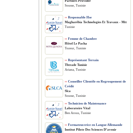
Partners Provider
Sousse, Tunisie
››
Responsable Hse
Magharébia Technologies Et Travaux - Mtt
Tunisie
››
Femme de Chambre
Hôtel Le Pacha
Tozeur, Tunisie
››
Représentant Terrain
Tbtrade Tunisie
Ariana, Tunisie
››
Conseiller Clientèle en Regroupement de
Crédit
Slca
Sousse, Tunisie
››
Technicien de Maintenance
Laboratoire Vital
Ben Arous, Tunisie
››
Formateur.trice en Langue Allemande
Institut Pilote Des Sciences D’avenir