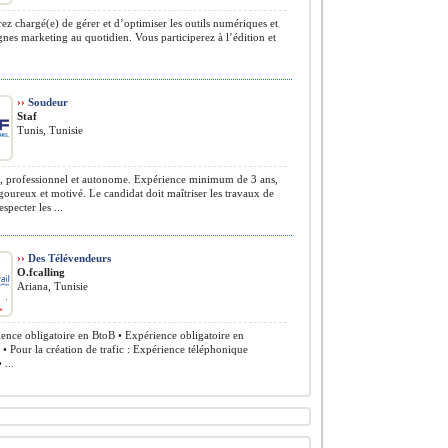
ez chargé(e) de gérer et d’optimiser les outils numériques et
nes marketing au quotidien. Vous participerez à l’édition et
››
Soudeur
Staf
Tunis, Tunisie
, professionnel et autonome. Expérience minimum de 3 ans,
igoureux et motivé. Le candidat doit maîtriser les travaux de
specter les ...
››
Des Télévendeurs
O.fcalling
Ariana, Tunisie
ence obligatoire en BtoB • Expérience obligatoire en
Pour la création de trafic : Expérience téléphonique
 ...