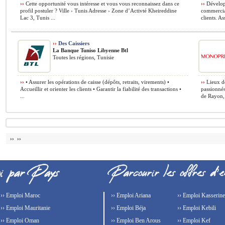
››
Cette opportunité vous intéresse et vous vous reconnaissez dans ce
››
Développ
profil postuler ? Ville › Tunis Adresse › Zone d’Activté Kheireddine
commercial
Lac 3, Tunis ...
clients. As
››
Des Caissiers
La Banque Tuniso Libyenne Btl
Toutes les régions, Tunisie
››
• Assurer les opérations de caisse (dépôts, retraits, virements) •
››
Lieux de
Accueillir et orienter les clients • Garantir la fiabilité des transactions •
passionnés
...
de Rayon, 
›› ››
›› Emploi Maroc
›› Emploi Ariana
›› Emploi Kasserine
›› Emploi Mauritanie
›› Emploi Béja
›› Emploi Kebili
›› Emploi Oman
›› Emploi Ben Arous
›› Emploi Kef