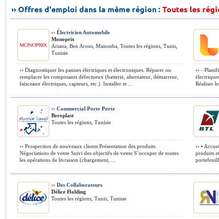
›› Offres d'emploi dans la même région :
Toutes les rég
››
Électricien Automobile
Monoprix
Ariana, Ben Arous, Manouba, Toutes les régions, Tunis,
Tunisie
››
Diagnostiquer les pannes électriques et électroniques. Réparer ou
››
- Planif
remplacer les composants défectueux (batterie, alternateur, démarreur,
électrique
faisceaux électriques, capteurs, etc.). Installer et ...
Réaliser les
››
Commercial Porte Porte
Beroplast
Toutes les régions, Tunisie
››
Prospection de nouveaux clients Présentation des produits
››
• Accuei
Négociations de vente Suivi des objectifs de vente S’occuper de toutes
produits e
les opérations de livraison (chargement, ...
portefeuill
››
Des Collaborateurs
Délice Holding
Toutes les régions, Tunis, Tunisie