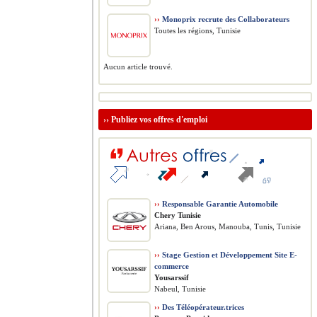
››
Monoprix recrute des Collaborateurs
Toutes les régions, Tunisie
Aucun article trouvé.
››
Publiez vos offres d'emploi
››
Responsable Garantie Automobile
Chery Tunisie
Ariana, Ben Arous, Manouba, Tunis, Tunisie
››
Stage Gestion et Développement Site E-
commerce
Yousarssif
Nabeul, Tunisie
››
Des Téléopérateur.trices