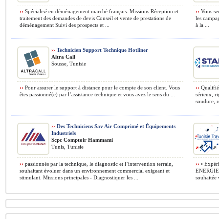
››
Spécialisé en déménagement marché français. Missions Réception et
››
Vous ser
traitement des demandes de devis Conseil et vente de prestations de
les campag
déménagement Suivi des prospects et ...
à la ...
››
Technicien Support Technique Hotliner
Altra Call
Sousse, Tunisie
››
Pour assurer le support à distance pour le compte de son client. Vous
››
Qualifié
êtes passionné(e) par l’assistance technique et vous avez le sens du ...
sérieux, r
soudure, re
››
Des Techniciens Sav Air Comprimé et Équipements
Industriels
Scpc Comptoir Hammami
Tunis, Tunisie
››
passionnés par la technique, le diagnostic et l’intervention terrain,
››
• Expéri
souhaitant évoluer dans un environnement commercial exigeant et
ENERGIE • 
stimulant. Missions principales - Diagnostiquer les ...
souhaitée •