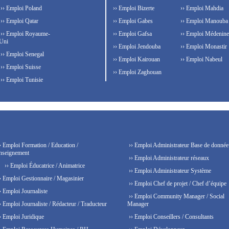
›› Emploi Poland
›› Emploi Bizerte
›› Emploi Mahdia
›› Emploi Qatar
›› Emploi Gabes
›› Emploi Manouba
›› Emploi Royaume-
›› Emploi Gafsa
›› Emploi Médenine
Uni
›› Emploi Jendouba
›› Emploi Monastir
›› Emploi Senegal
›› Emploi Kairouan
›› Emploi Nabeul
›› Emploi Suisse
›› Emploi Zaghouan
›› Emploi Tunisie
› Emploi Formation / Education /
›› Emploi Administrateur Base de donnée
nseignement
›› Emploi Administrateur réseaux
›› Emploi Éducatrice / Animatrice
›› Emploi Administrateur Système
› Emploi Gestionnaire / Magasinier
›› Emploi Chef de projet / Chef d’équipe
› Emploi Journaliste
›› Emploi Community Manager / Social
› Emploi Journaliste / Rédacteur / Traducteur
Manager
› Emploi Juridique
›› Emploi Conseillers / Consultants