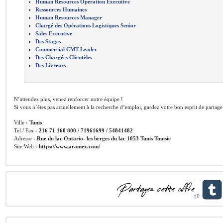
Human Resources Operation Executive
Ressources Humaines
Human Resources Manager
Chargé des Opérations Logistiques Senior
Sales Executive
Des Stages
Commercial CMT Leader
Des Chargées Clientèles
Des Livreurs
N’attendez plus, venez renforcer notre équipe !
Si vous n’êtes pas actuellement à la recherche d’emploi, gardez votre bon esprit de partage
Ville ›
Tunis
Tel / Fax ›
216 71 160 800 / 71961699 / 54841482
Adresse ›
Rue du lac Ontario- les berges du lac 1053 Tunis Tunisie
Site Web ›
https://www.aramex.com/