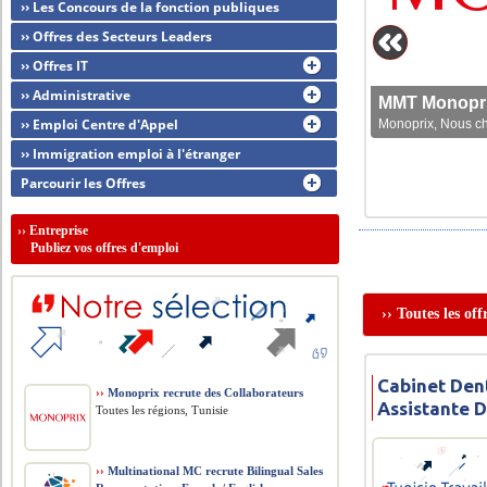
›› Les Concours de la fonction publiques
›› Offres des Secteurs Leaders
›› Offres IT
›› Administrative
MMT Monoprix
›› Emploi Centre d'Appel
Monoprix, Nous che
›› Immigration emploi à l'étranger
Parcourir les Offres
››
Entreprise
Publiez vos offres d'emploi
›› Toutes les of
Cabinet Den
››
Monoprix recrute des Collaborateurs
Assistante 
Toutes les régions, Tunisie
››
Multinational MC recrute Bilingual Sales