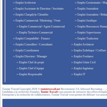
›› Emploi Archiviste
›› Emploi Gestionnaire / Ma
›› Emploi Assistante de Direction / Secrétaire
›› Emploi Journaliste
›› Emploi Chargé(e)s Clientèles
›› Emploi Journaliste / Rédac
›› Emploi Commercial / Marketing / Vente
›› Emploi Juridique
›› Emploi Commercial / Agent Commercial
›› Emploi Ressources Huma
›› Emploi Technico-Commercial
›› Emploi Superviseurs
›› Emploi Comptabilité - Finance
›› Emploi Traducteur
›› Emploi Conseillers / Consultants
›› Emploi Architecte
›› Emploi Coordinateur
›› Emploi Esthétique / Coiffure
›› Emploi Directeur / Manager
›› Emploi Freelance
›› Emploi Chef de projet
›› Emploi Génie Civil
›› Emploi Chef d’équipe
›› Emploi Ingénieur
›› Emploi Responsable
›› Emploi IT
Tunisie Travail Copyright 2026 ©
tunisietravail.net
Recrutement 3.0, Inbound Recruiting .- .-.. --- 
Candidats a la recherche d'emploi,
Tunisie Travail
vous permet de retrouver des offres d'emploi 
Entreprises a la recherche de collaborateurs, Tunisie Travail vous permet de diffuser vos annon