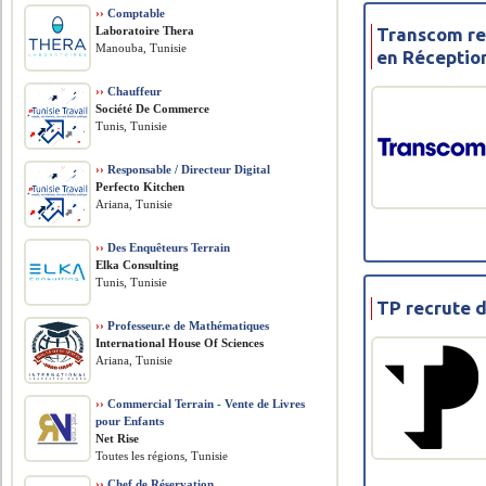
››
Comptable
Laboratoire Thera
Transcom re
Manouba, Tunisie
en Réceptio
››
Chauffeur
Société De Commerce
Tunis, Tunisie
››
Responsable / Directeur Digital
Perfecto Kitchen
Ariana, Tunisie
››
Des Enquêteurs Terrain
Elka Consulting
Tunis, Tunisie
TP recrute d
››
Professeur.e de Mathématiques
International House Of Sciences
Ariana, Tunisie
››
Commercial Terrain - Vente de Livres
pour Enfants
Net Rise
Toutes les régions, Tunisie
››
Chef de Réservation