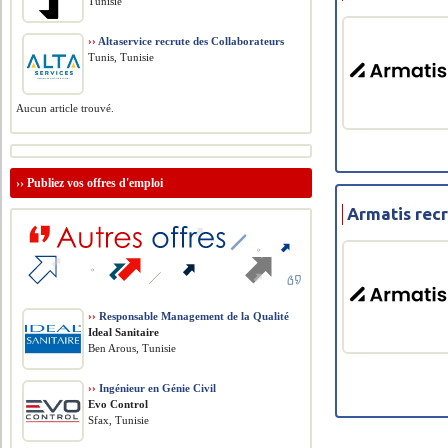
Tunisie
››
Altaservice recrute des Collaborateurs
Tunis, Tunisie
Aucun article trouvé.
››
Publiez vos offres d'emploi
Armatis rec
››
Responsable Management de la Qualité
Ideal Sanitaire
Ben Arous, Tunisie
››
Ingénieur en Génie Civil
Evo Control
Sfax, Tunisie