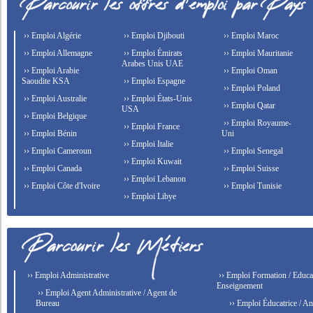
›› Emploi Algérie
›› Emploi Djibouti
›› Emploi Maroc
›› Emploi Allemagne
›› Emploi Émirats
›› Emploi Mauritanie
Arabes Unis UAE
›› Emploi Arabie
›› Emploi Oman
Saoudite KSA
›› Emploi Espagne
›› Emploi Poland
›› Emploi Australie
›› Emploi États-Unis
›› Emploi Qatar
USA
›› Emploi Belgique
›› Emploi Royaume-
›› Emploi France
›› Emploi Bénin
Uni
›› Emploi Italie
›› Emploi Cameroun
›› Emploi Senegal
›› Emploi Kuwait
›› Emploi Canada
›› Emploi Suisse
›› Emploi Lebanon
›› Emploi Côte d'Ivoire
›› Emploi Tunisie
›› Emploi Libye
›› Emploi Administrative
›› Emploi Formation / Educat
Enseignement
›› Emploi Agent Administrative / Agent de
Bureau
›› Emploi Éducatrice / An