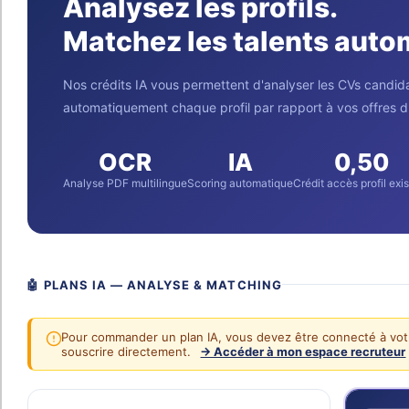
Analysez les profils.
Matchez les talents aut
Nos crédits IA vous permettent d'analyser les CVs candidats
automatiquement chaque profil par rapport à vos offres d
OCR
IA
0,50
Analyse PDF multilingue
Scoring automatique
Crédit accès profil exi
🤖 PLANS IA — ANALYSE & MATCHING
Pour commander un plan IA, vous devez être connecté à vo
souscrire directement.
→ Accéder à mon espace recruteur