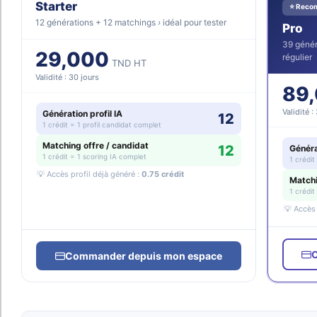
Starter
⭐ Reco
12 générations + 12 matchings › idéal pour tester
Pro
39 génér
29,000
régulier
TND HT
Validité : 30 jours
89
Validité :
Génération profil IA
12
1 crédit = 1 profil candidat complet
Matching offre / candidat
12
Généra
1 crédit = 1 scoring IA complet
1 crédit
💡 Accès profil déjà généré :
0.75 crédit
Matchi
1 crédit
💡 Accès 
Commander depuis mon espace