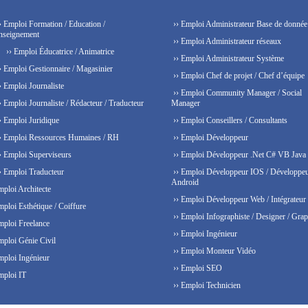
› Emploi Formation / Education /
›› Emploi Administrateur Base de donnée
nseignement
›› Emploi Administrateur réseaux
›› Emploi Éducatrice / Animatrice
›› Emploi Administrateur Système
› Emploi Gestionnaire / Magasinier
›› Emploi Chef de projet / Chef d’équipe
› Emploi Journaliste
›› Emploi Community Manager / Social
› Emploi Journaliste / Rédacteur / Traducteur
Manager
› Emploi Juridique
›› Emploi Conseillers / Consultants
› Emploi Ressources Humaines / RH
›› Emploi Développeur
› Emploi Superviseurs
›› Emploi Développeur .Net C# VB Java
› Emploi Traducteur
›› Emploi Développeur IOS / Développe
Android
mploi Architecte
›› Emploi Développeur Web / Intégrateur
mploi Esthétique / Coiffure
›› Emploi Infographiste / Designer / Grap
mploi Freelance
›› Emploi Ingénieur
mploi Génie Civil
›› Emploi Monteur Vidéo
mploi Ingénieur
›› Emploi SEO
mploi IT
›› Emploi Technicien