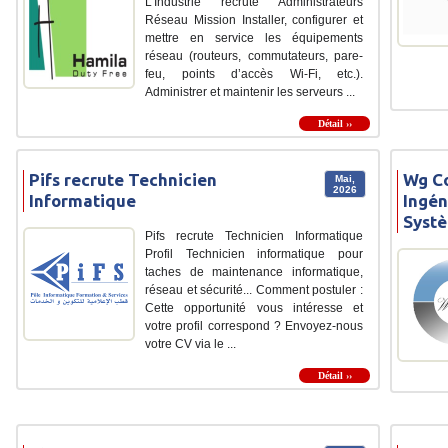
L’Industrie recrute Administrateurs
Réseau Mission Installer, configurer et
mettre en service les équipements
réseau (routeurs, commutateurs, pare-
feu, points d’accès Wi-Fi, etc.).
Administrer et maintenir les serveurs ...
Détail ››
Pifs recrute Technicien
Wg Co
Mai,
2026
Informatique
Ingén
Syst
Pifs recrute Technicien Informatique
Profil Technicien informatique pour
taches de maintenance informatique,
réseau et sécurité... Comment postuler :
Cette opportunité vous intéresse et
votre profil correspond ? Envoyez-nous
votre CV via le ...
Détail ››