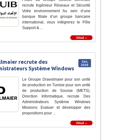
recrute Ingénieur Réseaux et Sécurité
Votre environnement Au sein d’une
banque filiale d’un groupe bancaire
international, vous intégrerez le Pôle
Support & ...
Détail ››
lmaier recrute des
Jan,
2026
nistrateurs Système Windows
Le Groupe Draexlmaier pour son unité
de production en Tunisie pour son unité
de production de Sousse (METS),
Direction Informatique, recrute Des
Administrateurs Système Windows
Missions: Evaluer et développer des
propositions pour ...
Détail ››