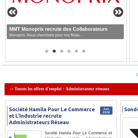
MMT Monoprix recrute des Collaborateurs
Monoprix, Nous cherchons pour nos filiale...
›› Toutes les offres d'emploi : Administrateur réseaux
Société Hamila Pour Le Commerce
Sondo
Juil,
2026
et L’Industrie recrute
Administrateurs Réseau
Société Hamila Pour Le Commerce et