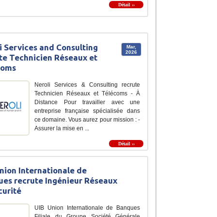
Détail ››
i Services and Consulting
Mar,
2026
te Technicien Réseaux et
coms
Neroli Services & Consulting recrute
Technicien Réseaux et Télécoms - À
Distance Pour travailler avec une
entreprise française spécialisée dans
ce domaine. Vous aurez pour mission : -
Assurer la mise en ...
Détail ››
nion Internationale de
es recrute Ingénieur Réseaux
curité
UIB Union Internationale de Banques
Filiale du Groupe Société Générale