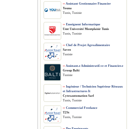
››
Assistant Gestionnaire Financier
Youna
Tunis, Tunisie
››
Enseignent Informatique
Umt Université Montplaisir Tunis
Tunis, Tunisie
››
Chef de Projet Agroalimentaire
Saveo
Tunisie
››
Assistant.e Administratif.ve et Financier.e
Group Balti
Tunisie
››
Ingénieur / Technicien Supérieur Réseaux
et Infrastructures It
Cytexautomation Sarl
Tunis, Tunisie
››
Commercial Freelance
T2St
Tunis, Tunisie
››
Des Enseignants