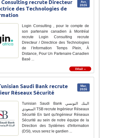
 Consulting recrute Directeur
Avr,
2026
ectrice des Technologies de
ormation
Login Consulting , pour le compte de
son partenaire canadien à Montréal
recrute Login Consulting recrute
Directeur / Directrice des Technologies
de l’Information Temps Plein, À
Distance, Pour Un Partenaire Canadien
Basé ...
Détail ››
unisian Saudi Bank recrute
Mar,
2026
ieur Réseaux Sécurité
Tunisian Saudi Bank البنك التونسي
السعودي TSB recrute Ingénieur Réseaux
Sécurité En tant qu'Ingénieur Réseaux
Sécurité au sein de notre équipe de la
Direction des Systèmes d'Information
(DSI), vous serez le gardien ...