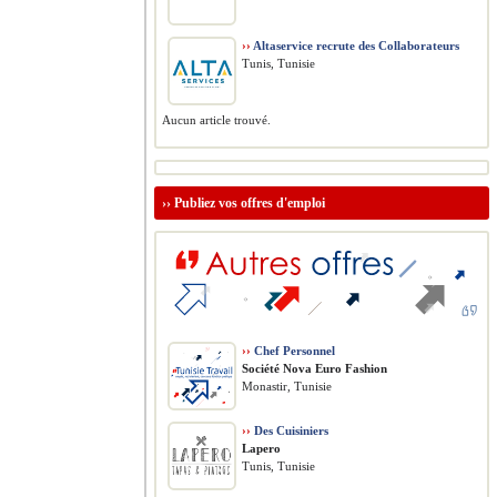
››
Altaservice recrute des Collaborateurs
Tunis, Tunisie
Aucun article trouvé.
››
Publiez vos offres d'emploi
››
Chef Personnel
Société Nova Euro Fashion
Monastir, Tunisie
››
Des Cuisiniers
Lapero
Tunis, Tunisie