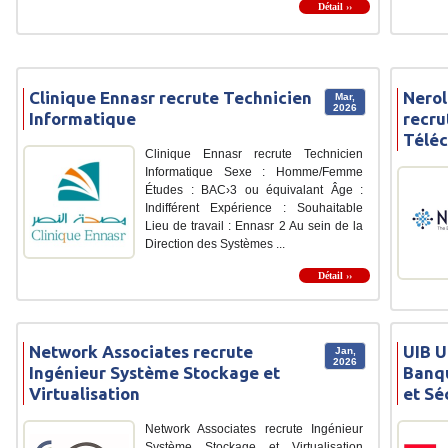
Détail ››
Clinique Ennasr recrute Technicien
Nerol
Mar,
2026
Informatique
recru
Télé
Clinique Ennasr recrute Technicien
Informatique Sexe : Homme/Femme
Études : BAC›3 ou équivalant Âge :
Indifférent Expérience : Souhaitable
Lieu de travail : Ennasr 2 Au sein de la
Direction des Systèmes ...
Détail ››
Network Associates recrute
UIB U
Jan,
2026
Ingénieur Système Stockage et
Banqu
Virtualisation
et Sé
Network Associates recrute Ingénieur
Système Stockage et Virtualisation