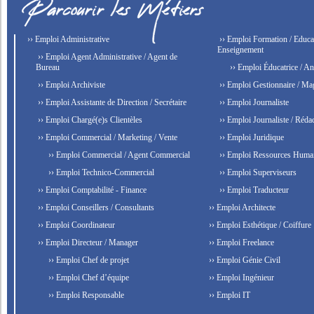
›› Emploi Administrative
›› Emploi Formation / Educat
Enseignement
›› Emploi Agent Administrative / Agent de
Bureau
›› Emploi Éducatrice / An
›› Emploi Archiviste
›› Emploi Gestionnaire / Ma
›› Emploi Assistante de Direction / Secrétaire
›› Emploi Journaliste
›› Emploi Chargé(e)s Clientèles
›› Emploi Journaliste / Rédac
›› Emploi Commercial / Marketing / Vente
›› Emploi Juridique
›› Emploi Commercial / Agent Commercial
›› Emploi Ressources Huma
›› Emploi Technico-Commercial
›› Emploi Superviseurs
›› Emploi Comptabilité - Finance
›› Emploi Traducteur
›› Emploi Conseillers / Consultants
›› Emploi Architecte
›› Emploi Coordinateur
›› Emploi Esthétique / Coiffure
›› Emploi Directeur / Manager
›› Emploi Freelance
›› Emploi Chef de projet
›› Emploi Génie Civil
›› Emploi Chef d’équipe
›› Emploi Ingénieur
›› Emploi Responsable
›› Emploi IT