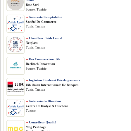
Media
Bmc Sarl
Sousse, Tunisie
››
Assistante Comptabilité
Société De Commerce
Tunis, Tunisie
››
Chauffeur Poids Lourd
Netglass
Tunis, Tunisie
››
Des Commerciaux B2c
Declitech Innovation
Sousse, Tunisie
››
Ingénieur Etudes et Développements
Uib Union Internationale De Banques
Tunis, Tunisie
››
Assistante de Direction
Centre De Dialyse A Fouchena
Tunisie
››
Contrôleur Qualité
Mbg Profilage