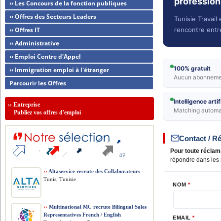
profession
›› Les Concours de la fonction publiques
›› Offres des Secteurs Leaders
Tunisie Travail 
rencontre entr
›› Offres IT
›› Administrative
›› Emploi Centre d'Appel
100% gratuit
›› Immigration emploi à l'étranger
Aucun abonnement
Parcourir les Offres
Intelligence artif
››
Entreprise
Matching automat
Publiez vos offres d'emploi
Contact / R
Pour toute réclam
répondre dans les 
››
Altaservice recrute des Collaborateurs
Tunis, Tunisie
NOM
*
››
Multinational MC recrute Bilingual Sales
Representatives French / English
EMAIL
*