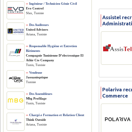
››
Ingénieur / Technicien Génie Civil
Evo Control
Sfax, Tunisie
Assistel rec
Administrat
››
Des Auditeurs
United Advisers
Ariana, Tunisie
››
Responsable Hygiène et Entretien
Bâtiments
Compagnie Tunisienne D’electronique El
Athir Cte Company
Tunis, Tunisie
››
Vendeuse
Jaouanioptique
Tunisie
Polariva rec
››
Des Assembleurs
Commerce
Mbg Profilage
Tunis, Tunisie
››
Chargé.e Formation et Relation Client
Think Outside
Ariana, Tunisie