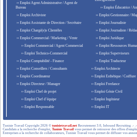
›› Emploi Agent Administrative / Agent de
Bureau
›› Emploi Éducatrice / An
›› Emploi Archiviste
›› Emploi Gestionnaire / Ma
›› Emploi Assistante de Direction / Secrétaire
›› Emploi Journaliste
›› Emploi Chargé(e)s Clientèles
›› Emploi Journaliste / Rédac
›› Emploi Commercial / Marketing / Vente
›› Emploi Juridique
›› Emploi Commercial / Agent Commercial
›› Emploi Ressources Huma
›› Emploi Technico-Commercial
›› Emploi Superviseurs
›› Emploi Comptabilité - Finance
›› Emploi Traducteur
›› Emploi Conseillers / Consultants
›› Emploi Architecte
›› Emploi Coordinateur
›› Emploi Esthétique / Coiffure
›› Emploi Directeur / Manager
›› Emploi Freelance
›› Emploi Chef de projet
›› Emploi Génie Civil
›› Emploi Chef d’équipe
›› Emploi Ingénieur
›› Emploi Responsable
›› Emploi IT
Tunisie Travail Copyright 2026 ©
tunisietravail.net
Recrutement 3.0, Inbound Recruiting .- .-.. --- 
Candidats a la recherche d'emploi,
Tunisie Travail
vous permet de retrouver des offres d'emploi 
Entreprises a la recherche de collaborateurs, Tunisie Travail vous permet de diffuser vos annon