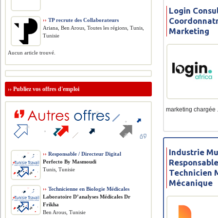
Login Consul
Coordonnatr
››
TP recrute des Collaborateurs
Ariana, Ben Arous, Toutes les régions, Tunis,
Marketing
Tunisie
Aucun article trouvé.
››
Publiez vos offres d'emploi
marketing chargée .
Industrie Mu
››
Responsable / Directeur Digital
Responsable
Perfecto By Masmoudi
Tunis, Tunisie
Technicien 
Mécanique
››
Technicienne en Biologie Médicales
Laboratoire D’analyses Médicales Dr
Frikha
Ben Arous, Tunisie