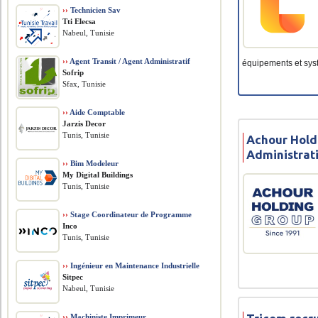
››
Technicien Sav
Tti Elecsa
Nabeul, Tunisie
››
Agent Transit / Agent Administratif
équipements et syst
Sofrip
Sfax, Tunisie
››
Aide Comptable
Jarzis Decor
Tunis, Tunisie
Achour Hold
Administrati
››
Bim Modeleur
My Digital Buildings
Tunis, Tunisie
››
Stage Coordinateur de Programme
Inco
Tunis, Tunisie
››
Ingénieur en Maintenance Industrielle
Sitpec
Nabeul, Tunisie
››
Machiniste Imprimeur