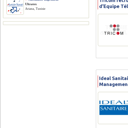
Tricom recr
Ultratex
d’Equipe Té
Ariana, Tunisie
Ideal Sanita
Management 