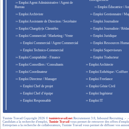
›› Emploi Agent Administrative / Agent de
Bureau
›› Emploi Éducatrice / An
›› Emploi Archiviste
›› Emploi Gestionnaire / Ma
›› Emploi Assistante de Direction / Secrétaire
›› Emploi Journaliste
›› Emploi Chargé(e)s Clientèles
›› Emploi Journaliste / Rédac
›› Emploi Commercial / Marketing / Vente
›› Emploi Juridique
›› Emploi Commercial / Agent Commercial
›› Emploi Ressources Huma
›› Emploi Technico-Commercial
›› Emploi Superviseurs
›› Emploi Comptabilité - Finance
›› Emploi Traducteur
›› Emploi Conseillers / Consultants
›› Emploi Architecte
›› Emploi Coordinateur
›› Emploi Esthétique / Coiffure
›› Emploi Directeur / Manager
›› Emploi Freelance
›› Emploi Chef de projet
›› Emploi Génie Civil
›› Emploi Chef d’équipe
›› Emploi Ingénieur
›› Emploi Responsable
›› Emploi IT
Tunisie Travail Copyright 2026 ©
tunisietravail.net
Recrutement 3.0, Inbound Recruiting .- .-.. --- 
Candidats a la recherche d'emploi,
Tunisie Travail
vous permet de retrouver des offres d'emploi 
Entreprises a la recherche de collaborateurs, Tunisie Travail vous permet de diffuser vos annon