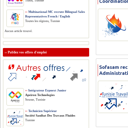
Coordinatio
Tunis, Tunisie
››
Multinational MC recrute Bilingual Sales
Representatives French / English
Toutes les régions, Tunisie
Aucun article trouvé.
››
Publiez vos offres d'emploi
Sofasam rec
Administrati
››
Intégrateur Erpnext Junior
Apeiron Technologies
Sousse, Tunisie
››
Technicien Supérieur
Société Sanibat Des Travaux Fluides
Tunisie