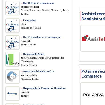
››
Des Délégués Commerciaux
Express Medical
Ariana, Ben Arous, Bizerte, Manouba, Tunis,
Assistel rec
Tunisie
Administrat
››
Comptable
Stesa
Ben Arous, Tunisie
››
Des Télévendeurs Germanophone
Apexcall
Tunis, Tunisie
››
Responsable Achat
Société Hamila Pour Le Commerce Et
L’industrie
Ariana, Tunisie
Polariva rec
››
Assistant.e Administratif.ve
Wg Consulting
Commerce
Monastir, Tunisie
››
Responsable de Ressources Humaines
Damak
Tunisie