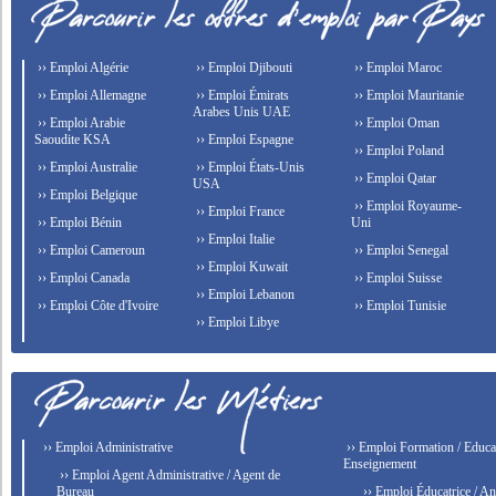
›› Emploi Algérie
›› Emploi Djibouti
›› Emploi Maroc
›› Emploi Allemagne
›› Emploi Émirats
›› Emploi Mauritanie
Arabes Unis UAE
›› Emploi Arabie
›› Emploi Oman
Saoudite KSA
›› Emploi Espagne
›› Emploi Poland
›› Emploi Australie
›› Emploi États-Unis
›› Emploi Qatar
USA
›› Emploi Belgique
›› Emploi Royaume-
›› Emploi France
›› Emploi Bénin
Uni
›› Emploi Italie
›› Emploi Cameroun
›› Emploi Senegal
›› Emploi Kuwait
›› Emploi Canada
›› Emploi Suisse
›› Emploi Lebanon
›› Emploi Côte d'Ivoire
›› Emploi Tunisie
›› Emploi Libye
›› Emploi Administrative
›› Emploi Formation / Educat
Enseignement
›› Emploi Agent Administrative / Agent de
Bureau
›› Emploi Éducatrice / An