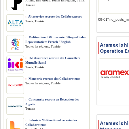
Ariana, Ben Arous, Toutes les régions, Tunis,
Tunisie
››
Altaservice recrute des Collaborateurs
09-01" no_posts_m
Tunis, Tunisie
››
Multinational MC recrute Bilingual Sales
Representatives French / English
Aramex is h
Toutes les régions, Tunisie
Operation E
››
IKI Assurance recrute des Conseillers
Mutuelle Santé
Tunis, Tunisie
››
Monoprix recrute des Collaborateurs
Toutes les régions, Tunisie
››
Concentrix recrute en Réception des
Appels
Tunisie
››
Industrie Multinational recrute des
Aramex is h
Collaborateurs