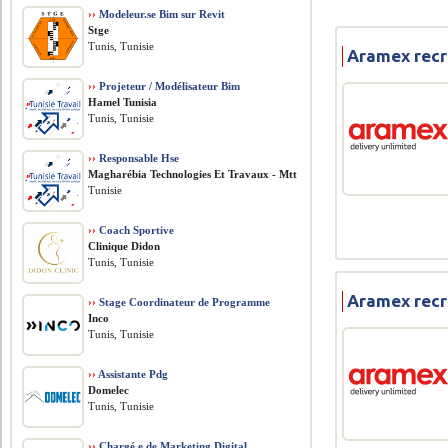
››
Modeleur.se Bim sur Revit
Stge
Tunis, Tunisie
Aramex recr
››
Projeteur / Modélisateur Bim
Hamel Tunisia
Tunis, Tunisie
››
Responsable Hse
Magharébia Technologies Et Travaux - Mtt
Tunisie
››
Coach Sportive
Clinique Didon
Tunis, Tunisie
Aramex recr
››
Stage Coordinateur de Programme
Inco
Tunis, Tunisie
››
Assistante Pdg
Domelec
Tunis, Tunisie
››
Chargé.e de Marketing Digital