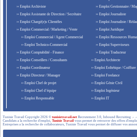
›› Emploi Archiviste
›› Emploi Gestionnaire / Ma
›› Emploi Assistante de Direction / Secrétaire
›› Emploi Journaliste
›› Emploi Chargé(e)s Clientèles
›› Emploi Journaliste / Rédac
›› Emploi Commercial / Marketing / Vente
›› Emploi Juridique
›› Emploi Commercial / Agent Commercial
›› Emploi Ressources Huma
›› Emploi Technico-Commercial
›› Emploi Superviseurs
›› Emploi Comptabilité - Finance
›› Emploi Traducteur
›› Emploi Conseillers / Consultants
›› Emploi Architecte
›› Emploi Coordinateur
›› Emploi Esthétique / Coiffure
›› Emploi Directeur / Manager
›› Emploi Freelance
›› Emploi Chef de projet
›› Emploi Génie Civil
›› Emploi Chef d’équipe
›› Emploi Ingénieur
›› Emploi Responsable
›› Emploi IT
Tunisie Travail Copyright 2026 ©
tunisietravail.net
Recrutement 3.0, Inbound Recruiting .- .-.. --- 
Candidats a la recherche d'emploi,
Tunisie Travail
vous permet de retrouver des offres d'emploi 
Entreprises a la recherche de collaborateurs, Tunisie Travail vous permet de diffuser vos annon