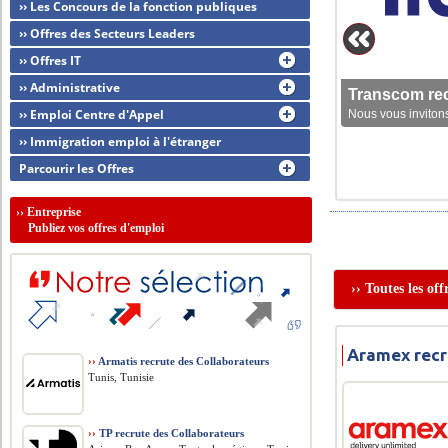
›› Les Concours de la fonction publiques
›› Offres des Secteurs Leaders
›› Offres IT
›› Administrative
Transcom rec
›› Emploi Centre d'Appel
Nous vous invitons
›› Immigration emploi à l'étranger
Parcourir les Offres
››
Entreprise
Publiez vos offres d'emploi
›› Toutes les of
Aramex recr
››
Armatis recrute des Collaborateurs
Tunis, Tunisie
››
TP recrute des Collaborateurs