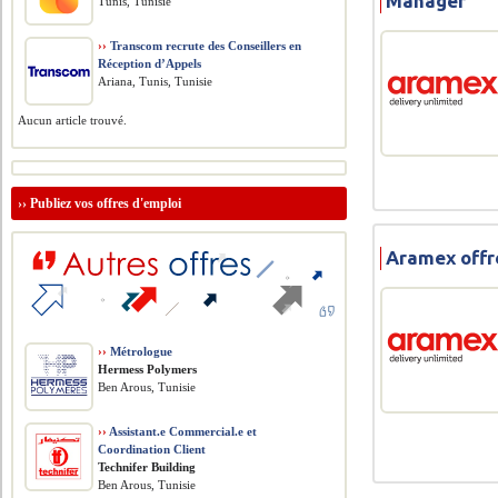
Manager
Tunis, Tunisie
››
Transcom recrute des Conseillers en
Réception d’Appels
Ariana, Tunis, Tunisie
Aucun article trouvé.
››
Publiez vos offres d'emploi
Aramex offr
››
Métrologue
Hermess Polymers
Ben Arous, Tunisie
››
Assistant.e Commercial.e et
Coordination Client
Technifer Building
Ben Arous, Tunisie