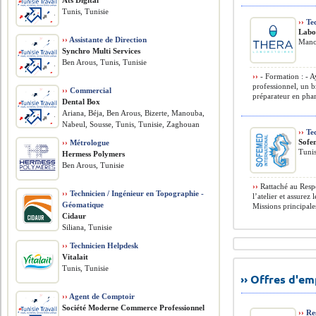
Ats Digital
Tunis, Tunisie
››
Tec
Labo
››
Assistante de Direction
Mano
Synchro Multi Services
Ben Arous, Tunis, Tunisie
››
- Formation : - A
professionnel, un b
››
Commercial
préparateur en phar
Dental Box
Ariana, Béja, Ben Arous, Bizerte, Manouba,
Nabeul, Sousse, Tunis, Tunisie, Zaghouan
››
Tec
Sofe
››
Métrologue
Tunis
Hermess Polymers
Ben Arous, Tunisie
››
Rattaché au Resp
››
Technicien / Ingénieur en Topographie -
l’atelier et assure
Géomatique
Missions principales 
Cidaur
Siliana, Tunisie
››
Technicien Helpdesk
Vitalait
Tunis, Tunisie
›› Offres d'e
››
Agent de Comptoir
Société Moderne Commerce Professionnel
››
Res