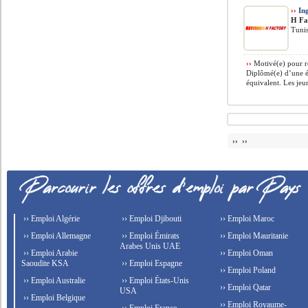
››
In
H Fa
Tunis
››
Motivé(e) pour re
Diplômé(e) d’une é
équivalent. Les jeu
›› ››
›› Emploi Algérie
›› Emploi Djibouti
›› Emploi Maroc
›› Emploi Allemagne
›› Emploi Émirats
›› Emploi Mauritanie
Arabes Unis UAE
›› Emploi Arabie
›› Emploi Oman
Saoudite KSA
›› Emploi Espagne
›› Emploi Poland
›› Emploi Australie
›› Emploi États-Unis
›› Emploi Qatar
USA
›› Emploi Belgique
›› Emploi Royaume-