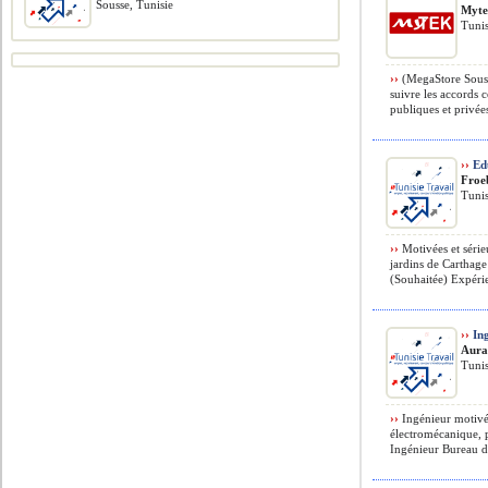
Sousse, Tunisie
Myt
Tunis
››
(MegaStore Souss
suivre les accords 
publiques et privées
››
Edu
Froe
Tunis
››
Motivées et série
jardins de Carthage
(Souhaitée) Expérie
››
Ing
Aura
Tunis
››
Ingénieur motivé
électromécanique, p
Ingénieur Bureau d’