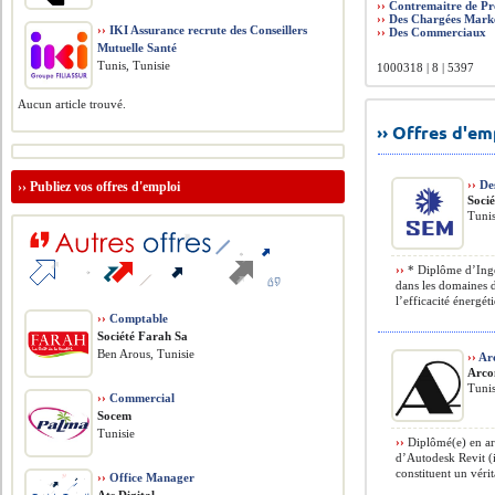
››
Contremaitre de Pr
››
Des Chargées Mark
››
IKI Assurance recrute des Conseillers
››
Des Commerciaux
Mutuelle Santé
Tunis, Tunisie
1000318 | 8 | 5397
Aucun article trouvé.
›› Offres d'e
››
Des
››
Publiez vos offres d'emploi
Soci
Tunis
››
* Diplôme d’Ingé
dans les domaines d
l’efficacité énergét
››
Comptable
Société Farah Sa
Ben Arous, Tunisie
››
Arc
Arco
Tunis
››
Commercial
Socem
Tunisie
››
Diplômé(e) en arc
d’Autodesk Revit (
constituent un vérit
››
Office Manager