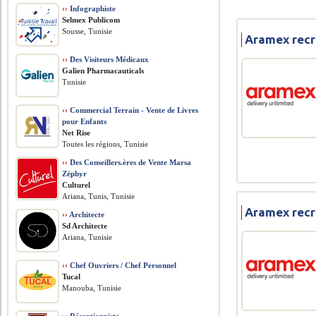
››
Infographiste
Selmex Publicom
Sousse, Tunisie
Aramex recr
››
Des Visiteurs Médicaux
Galien Pharmacauticals
Tunisie
››
Commercial Terrain - Vente de Livres
pour Enfants
Net Rise
Toutes les régions, Tunisie
››
Des Conseillers.ères de Vente Marsa
Zéphyr
Culturel
Ariana, Tunis, Tunisie
Aramex recr
››
Architecte
Sd Architecte
Ariana, Tunisie
››
Chef Ouvriers / Chef Personnel
Tucal
Manouba, Tunisie