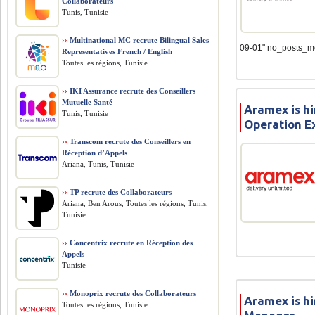
Collaborateurs
Tunis, Tunisie
››
Multinational MC recrute Bilingual Sales
09-01" no_posts_m
Representatives French / English
Toutes les régions, Tunisie
››
IKI Assurance recrute des Conseillers
Mutuelle Santé
Aramex is h
Tunis, Tunisie
Operation E
››
Transcom recrute des Conseillers en
Réception d’Appels
Ariana, Tunis, Tunisie
››
TP recrute des Collaborateurs
Ariana, Ben Arous, Toutes les régions, Tunis,
Tunisie
››
Concentrix recrute en Réception des
Appels
Tunisie
››
Monoprix recrute des Collaborateurs
Aramex is h
Toutes les régions, Tunisie