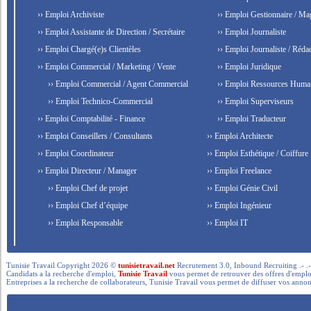
›› Emploi Archiviste
›› Emploi Gestionnaire / Ma
›› Emploi Assistante de Direction / Secrétaire
›› Emploi Journaliste
›› Emploi Chargé(e)s Clientèles
›› Emploi Journaliste / Rédac
›› Emploi Commercial / Marketing / Vente
›› Emploi Juridique
›› Emploi Commercial / Agent Commercial
›› Emploi Ressources Huma
›› Emploi Technico-Commercial
›› Emploi Superviseurs
›› Emploi Comptabilité - Finance
›› Emploi Traducteur
›› Emploi Conseillers / Consultants
›› Emploi Architecte
›› Emploi Coordinateur
›› Emploi Esthétique / Coiffure
›› Emploi Directeur / Manager
›› Emploi Freelance
›› Emploi Chef de projet
›› Emploi Génie Civil
›› Emploi Chef d’équipe
›› Emploi Ingénieur
›› Emploi Responsable
›› Emploi IT
Tunisie Travail Copyright 2026 ©
tunisietravail.net
Recrutement 3.0, Inbound Recruiting .- .-.. --- 
Candidats a la recherche d'emploi,
Tunisie Travail
vous permet de retrouver des offres d'emploi 
Entreprises a la recherche de collaborateurs, Tunisie Travail vous permet de diffuser vos annon