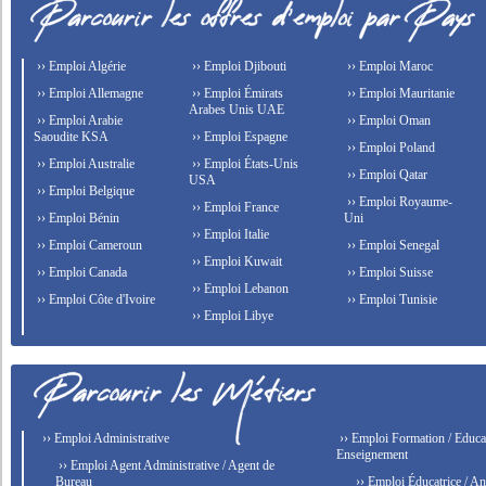
›› Emploi Algérie
›› Emploi Djibouti
›› Emploi Maroc
›› Emploi Allemagne
›› Emploi Émirats
›› Emploi Mauritanie
Arabes Unis UAE
›› Emploi Arabie
›› Emploi Oman
Saoudite KSA
›› Emploi Espagne
›› Emploi Poland
›› Emploi Australie
›› Emploi États-Unis
›› Emploi Qatar
USA
›› Emploi Belgique
›› Emploi Royaume-
›› Emploi France
›› Emploi Bénin
Uni
›› Emploi Italie
›› Emploi Cameroun
›› Emploi Senegal
›› Emploi Kuwait
›› Emploi Canada
›› Emploi Suisse
›› Emploi Lebanon
›› Emploi Côte d'Ivoire
›› Emploi Tunisie
›› Emploi Libye
›› Emploi Administrative
›› Emploi Formation / Educat
Enseignement
›› Emploi Agent Administrative / Agent de
Bureau
›› Emploi Éducatrice / An