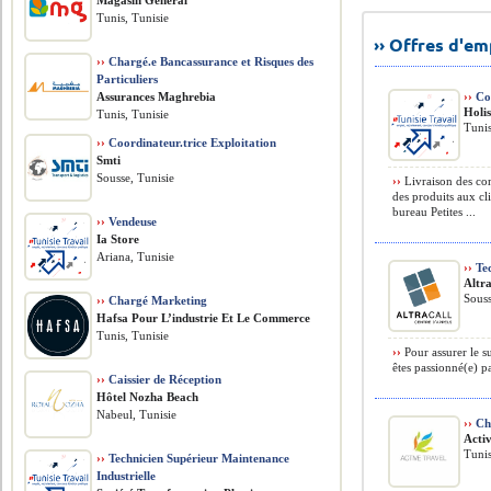
Magasin Général
Tunis, Tunisie
›› Offres d'e
››
Chargé.e Bancassurance et Risques des
Particuliers
Assurances Maghrebia
››
Co
Holi
Tunis, Tunisie
Tunis
››
Coordinateur.trice Exploitation
Smti
Sousse, Tunisie
››
Livraison des com
des produits aux c
bureau Petites ...
››
Vendeuse
Ia Store
Ariana, Tunisie
››
Tec
Altra
Souss
››
Chargé Marketing
Hafsa Pour L’industrie Et Le Commerce
Tunis, Tunisie
››
Pour assurer le s
êtes passionné(e) pa
››
Caissier de Réception
Hôtel Nozha Beach
Nabeul, Tunisie
››
Che
Acti
Tunis
››
Technicien Supérieur Maintenance
Industrielle