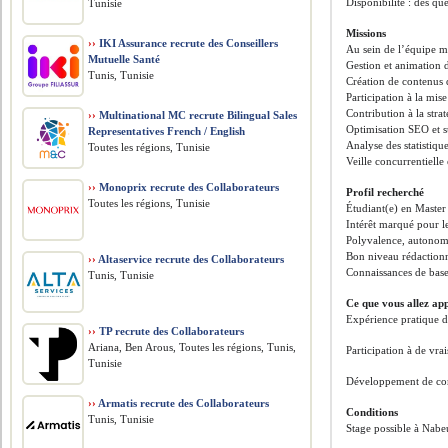
Disponibilité : dès qu
Tunisie
Missions
››
IKI Assurance recrute des Conseillers
Au sein de l’équipe ma
Mutuelle Santé
Gestion et animation 
Tunis, Tunisie
Création de contenus d
Participation à la mi
Contribution à la stra
››
Multinational MC recrute Bilingual Sales
Optimisation SEO et 
Representatives French / English
Analyse des statistiqu
Toutes les régions, Tunisie
Veille concurrentielle
››
Monoprix recrute des Collaborateurs
Profil recherché
Toutes les régions, Tunisie
Étudiant(e) en Maste
Intérêt marqué pour le
Polyvalence, autonomi
Bon niveau rédactionne
››
Altaservice recrute des Collaborateurs
Connaissances de base
Tunis, Tunisie
Ce que vous allez ap
Expérience pratique d
››
TP recrute des Collaborateurs
Ariana, Ben Arous, Toutes les régions, Tunis,
Participation à de vra
Tunisie
Développement de comp
››
Armatis recrute des Collaborateurs
Conditions
Tunis, Tunisie
Stage possible à Nabe