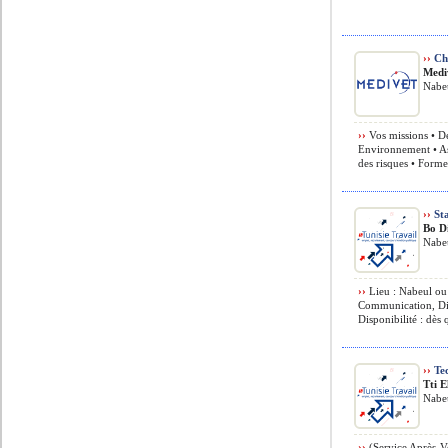
››
Ch
Medi
Nabeu
››
Vos missions • Dé
Environnement • As
des risques • Former
››
Sta
Bo Di
Nabeu
››
Lieu : Nabeul ou 
Communication, Dig
Disponibilité : dès q
››
Tec
Tti E
Nabeu
››
(Service Après-Ven