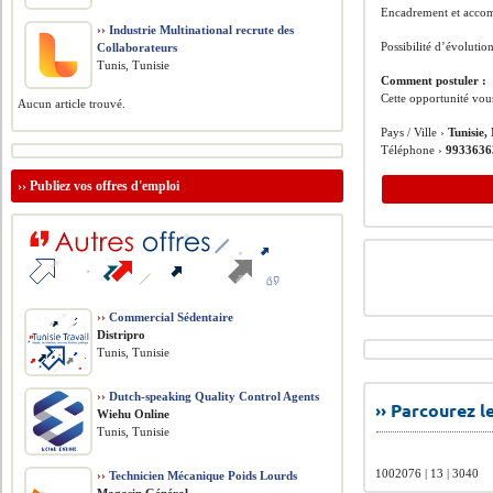
Encadrement et accom
››
Industrie Multinational recrute des
Possibilité d’évolutio
Collaborateurs
Tunis, Tunisie
Comment postuler :
Cette opportunité vou
Aucun article trouvé.
Pays / Ville ›
Tunisie,
Téléphone ›
9933636
››
Publiez vos offres d'emploi
››
Commercial Sédentaire
Distripro
Tunis, Tunisie
››
Dutch-speaking Quality Control Agents
›› Parcourez 
Wiehu Online
Tunis, Tunisie
1002076 | 13 | 3040
››
Technicien Mécanique Poids Lourds