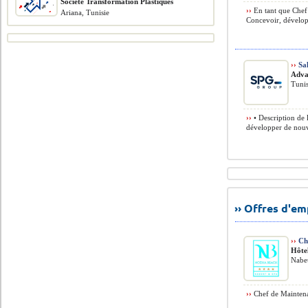
Société Transformation Plastiques
››
En tant que Chef 
Ariana, Tunisie
Concevoir, développe
››
Sal
Adva
Tunis
››
• Description de 
développer de nouve
›› Offres d'e
››
Ch
Hôte
Nabeu
››
Chef de Maintena