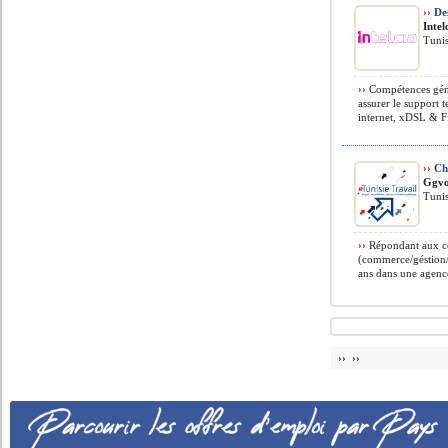
››
Des
Intel
Tunis
››
Compétences géné
assurer le support 
internet, xDSL & Fi
››
Ch
Ggv
Tunis
››
Répondant aux con
(commerce/géstion
ans dans une agenc
›› ››