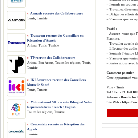
– Fournir un soutien 
– Travaillez directem
››
Armatis recrute des Collaborateurs
– Diriger les efforts
Tunis, Tunisie
– S’assurer que les op
Profil :
– Assurez- vous que l
››
Transcom recrute des Conseillers en
Planning.
Réception d’Appels
– Travailler avec le c
Ariana, Tunis, Tunisie
– Effectuer des audit
– Soutenir l’équipe LM
››
TP recrute des Collaborateurs
– S’assurer que toute
Ariana, Ben Arous, Toutes les régions, Tunis,
– Restez à jour avec l
Tunisie
Comment postuler
Cette opportunité vou
››
IKI Assurance recrute des Conseillers
Mutuelle Santé
Ville ›
Tunis
Tunis, Tunisie
Tel / Fax ›
71 160 80
Adresse ›
Rue du lac 
››
Multinational MC recrute Bilingual Sales
Site Web ›
https://w
Representatives French / English
Toutes les régions, Tunisie
››
Concentrix recrute en Réception des
Appels
Tunisie