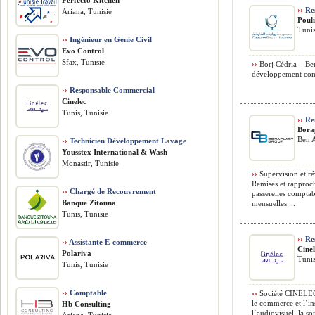
Perfecto Kitchen
››
Re
Ariana, Tunisie
Poul
Tunis
››
Ingénieur en Génie Civil
Evo Control
Sfax, Tunisie
››
Borj Cédria – Ben
développement comme
››
Responsable Commercial
Cinelec
Tunis, Tunisie
››
Res
Bora
Ben A
››
Technicien Développement Lavage
Yousstex International & Wash
Monastir, Tunisie
››
Supervision et r
Remises et rapproch
››
Chargé de Recouvrement
passerelles comptab
Banque Zitouna
mensuelles ...
Tunis, Tunisie
››
Re
››
Assistante E-commerce
Cine
Polariva
Tunis
Tunis, Tunisie
››
Comptable
››
Société CINELEC 
le commerce et l’in
Hb Consulting
l’audiovisuel, la so