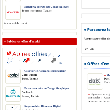
››
Monoprix recrute des Collaborateurs
Toutes les régions, Tunisie
Aucun article trouvé.
›› Parcourez 
Aucune autre offre d'e
››
Publiez vos offres d'emploi
| 47 | 782
›› Offres d'e
››
Courtier en Assurance Emprunteur
Cafpi Tunisie
››
Ma
Tunis, Tunisie
Duo 
Tunis
››
Formateur.trice en Design Graphique
Declitech
››
Rigoureux et orga
Sousse, Tunisie
principales : - Assu
entrées et sorties des
››
Responsable / Directeur Digital