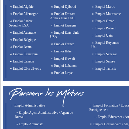
›› Emploi Algérie
›› Emploi Djibouti
›› Emploi Maroc
›› Emploi Allemagne
›› Emploi Émirats
›› Emploi Mauritanie
Arabes Unis UAE
›› Emploi Arabie
›› Emploi Oman
Saoudite KSA
›› Emploi Espagne
›› Emploi Poland
›› Emploi Australie
›› Emploi États-Unis
›› Emploi Qatar
USA
›› Emploi Belgique
›› Emploi Royaume-
›› Emploi France
›› Emploi Bénin
Uni
›› Emploi Italie
›› Emploi Cameroun
›› Emploi Senegal
›› Emploi Kuwait
›› Emploi Canada
›› Emploi Suisse
›› Emploi Lebanon
›› Emploi Côte d'Ivoire
›› Emploi Tunisie
›› Emploi Libye
›› Emploi Administrative
›› Emploi Formation / Educat
Enseignement
›› Emploi Agent Administrative / Agent de
Bureau
›› Emploi Éducatrice / An
›› Emploi Archiviste
›› Emploi Gestionnaire / Ma