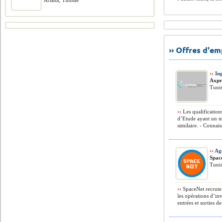
Ariana, Tunisie
›› Offres d'e
››
Ing
Axp
Tunis
››
Les qualification
d’Etude ayant un m
similaire. - Connais
››
Age
Spac
Tunis
››
SpaceNet recrute 
les opérations d’in
entrées et sorties d