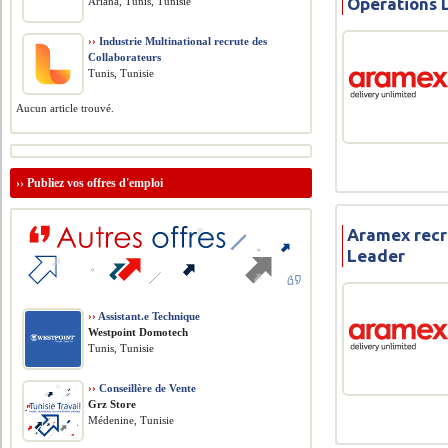
Opérations 
Ariana, Tunis, Tunisie
››
Industrie Multinational recrute des
Collaborateurs
Tunis, Tunisie
Aucun article trouvé.
››
Publiez vos offres d'emploi
Aramex rec
Leader
››
Assistant.e Technique
Westpoint Domotech
Tunis, Tunisie
››
Conseillère de Vente
Grz Store
Médenine, Tunisie