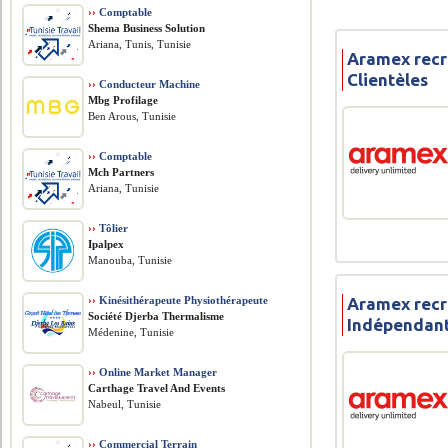
››
Comptable
Shema Business Solution
Ariana, Tunis, Tunisie
Aramex recr
Clientèles
››
Conducteur Machine
Mbg Profilage
Ben Arous, Tunisie
››
Comptable
Mch Partners
Ariana, Tunisie
››
Tôlier
Ipalpex
Manouba, Tunisie
››
Kinésithérapeute Physiothérapeute
Aramex recr
Société Djerba Thermalisme
Indépendant
Médenine, Tunisie
››
Online Market Manager
Carthage Travel And Events
Nabeul, Tunisie
››
Commercial Terrain