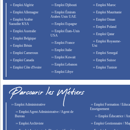
›› Emploi Algérie
›› Emploi Djibouti
›› Emploi Maroc
›› Emploi Allemagne
›› Emploi Émirats
›› Emploi Mauritanie
Arabes Unis UAE
›› Emploi Arabie
›› Emploi Oman
Saoudite KSA
›› Emploi Espagne
›› Emploi Poland
›› Emploi Australie
›› Emploi États-Unis
›› Emploi Qatar
USA
›› Emploi Belgique
›› Emploi Royaume-
›› Emploi France
›› Emploi Bénin
Uni
›› Emploi Italie
›› Emploi Cameroun
›› Emploi Senegal
›› Emploi Kuwait
›› Emploi Canada
›› Emploi Suisse
›› Emploi Lebanon
›› Emploi Côte d'Ivoire
›› Emploi Tunisie
›› Emploi Libye
›› Emploi Administrative
›› Emploi Formation / Educat
Enseignement
›› Emploi Agent Administrative / Agent de
Bureau
›› Emploi Éducatrice / An
›› Emploi Archiviste
›› Emploi Gestionnaire / Ma