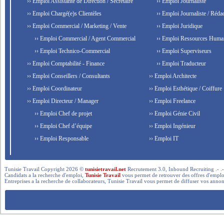
›› Emploi Assistante de Direction / Secrétaire
›› Emploi Journaliste
›› Emploi Chargé(e)s Clientèles
›› Emploi Journaliste / Rédac
›› Emploi Commercial / Marketing / Vente
›› Emploi Juridique
›› Emploi Commercial / Agent Commercial
›› Emploi Ressources Huma
›› Emploi Technico-Commercial
›› Emploi Superviseurs
›› Emploi Comptabilité - Finance
›› Emploi Traducteur
›› Emploi Conseillers / Consultants
›› Emploi Architecte
›› Emploi Coordinateur
›› Emploi Esthétique / Coiffure
›› Emploi Directeur / Manager
›› Emploi Freelance
›› Emploi Chef de projet
›› Emploi Génie Civil
›› Emploi Chef d’équipe
›› Emploi Ingénieur
›› Emploi Responsable
›› Emploi IT
Tunisie Travail Copyright 2026 ©
tunisietravail.net
Recrutement 3.0, Inbound Recruiting .- .-.. --- 
Candidats a la recherche d'emploi,
Tunisie Travail
vous permet de retrouver des offres d'emploi 
Entreprises a la recherche de collaborateurs, Tunisie Travail vous permet de diffuser vos annon