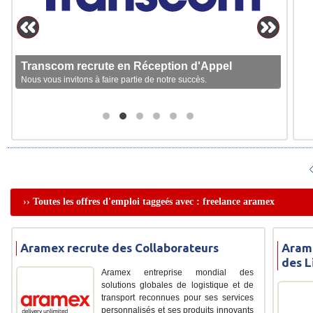
Transcom recrute en Réception d'Appel
Nous vous invitons à faire partie de notre succès.
›› Toutes les offres d'emploi taggeés avec : freelance aramex
Aramex recrute des Collaborateurs
Arame
des L
Aramex entreprise mondial des
solutions globales de logistique et de
transport reconnues pour ses services
personnalisés et ses produits innovants