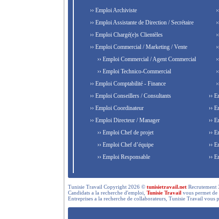
›› Emploi Archiviste
›
›› Emploi Assistante de Direction / Secrétaire
›
›› Emploi Chargé(e)s Clientèles
›
›› Emploi Commercial / Marketing / Vente
›
›› Emploi Commercial / Agent Commercial
›
›› Emploi Technico-Commercial
›
›› Emploi Comptabilité - Finance
›
›› Emploi Conseillers / Consultants
›› E
›› Emploi Coordinateur
›› E
›› Emploi Directeur / Manager
›› E
›› Emploi Chef de projet
›› E
›› Emploi Chef d’équipe
›› E
›› Emploi Responsable
›› E
Tunisie Travail Copyright 2026 ©
tunisietravail.net
Recrutement 3.0,
Candidats a la recherche d'emploi,
Tunisie Travail
vous permet de re
Entreprises a la recherche de collaborateurs, Tunisie Travail vous 