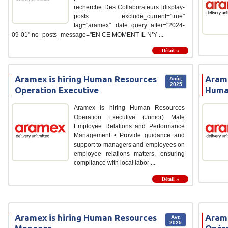
recherche Des Collaborateurs [display-
posts exclude_current="true"
tag="aramex" date_query_after="2024-
09-01" no_posts_message="EN CE MOMENT IL N’Y ...
Détail ››
Aramex is hiring Human Resources
Arame
Août,
2025
Operation Executive
Huma
Aramex is hiring Human Resources
Operation Executive (Junior) Male
Employee Relations and Performance
Management • Provide guidance and
support to managers and employees on
employee relations matters, ensuring
compliance with local labor ...
Détail ››
Aramex is hiring Human Resources
Arame
Avr,
2025