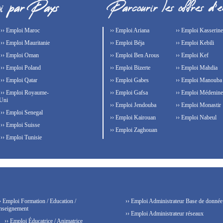
›› Emploi Maroc
›› Emploi Ariana
›› Emploi Kasserine
›› Emploi Mauritanie
›› Emploi Béja
›› Emploi Kebili
›› Emploi Oman
›› Emploi Ben Arous
›› Emploi Kef
›› Emploi Poland
›› Emploi Bizerte
›› Emploi Mahdia
›› Emploi Qatar
›› Emploi Gabes
›› Emploi Manouba
›› Emploi Royaume-
›› Emploi Gafsa
›› Emploi Médenine
Uni
›› Emploi Jendouba
›› Emploi Monastir
›› Emploi Senegal
›› Emploi Kairouan
›› Emploi Nabeul
›› Emploi Suisse
›› Emploi Zaghouan
›› Emploi Tunisie
› Emploi Formation / Education /
›› Emploi Administrateur Base de donnée
nseignement
›› Emploi Administrateur réseaux
›› Emploi Éducatrice / Animatrice