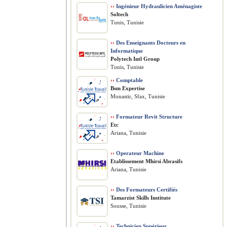
››
Ingénieur Hydraulicien Aménagiste
Soltech
Tunis, Tunisie
››
Des Enseignants Docteurs en
Informatique
Polytech Intl Group
Tunis, Tunisie
››
Comptable
Bsm Expertise
Monastir, Sfax, Tunisie
››
Formateur Revit Structure
Etc
Ariana, Tunisie
››
Operateur Machine
Etablissement Mhirsi Abrasifs
Ariana, Tunisie
››
Des Formateurs Certifiés
Tamarzist Skills Institute
Sousse, Tunisie
››
Technicien Supérieur