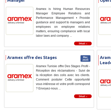
Manager
Opéra
Aramex is hiring Human Resources
Manager Employee Relations and
Performance Management • Provide
guidance and support to managers and
employees on employee relations
matters, ensuring compliance with local
labor laws and company ...
Détail ››
Aramex offre des Stages
Aram
Mar,
2025
Lead
Aramex Tunisie offre Des Stages Profil -
Réception des réclamations - Suivi de
la réception des colis avec les clients.
Comment postuler Cette opportunité
vous intéresse et votre profil correspond
? Envoyez-nous ...
Détail ››