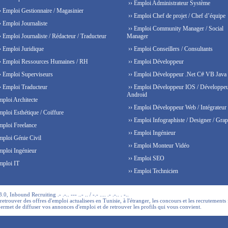
›› Emploi Administrateur Système
› Emploi Gestionnaire / Magasinier
›› Emploi Chef de projet / Chef d’équipe
› Emploi Journaliste
›› Emploi Community Manager / Social
› Emploi Journaliste / Rédacteur / Traducteur
Manager
› Emploi Juridique
›› Emploi Conseillers / Consultants
› Emploi Ressources Humaines / RH
›› Emploi Développeur
› Emploi Superviseurs
›› Emploi Développeur .Net C# VB Java
› Emploi Traducteur
›› Emploi Développeur IOS / Développe
Android
mploi Architecte
›› Emploi Développeur Web / Intégrateur
mploi Esthétique / Coiffure
›› Emploi Infographiste / Designer / Grap
mploi Freelance
›› Emploi Ingénieur
mploi Génie Civil
›› Emploi Monteur Vidéo
mploi Ingénieur
›› Emploi SEO
mploi IT
›› Emploi Technicien
 Inbound Recruiting .- .-.. --- ..- .. / -.- .... .- .-.. . -..
trouver des offres d'emploi actualisees en Tunisie, à l'étranger, les concours et les recrutements 
permet de diffuser vos annonces d'emploi et de retrouver les profils qui vous convient.