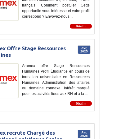
français. Comment postuler Cette
opportunité vous intéresse et votre profil
correspond ? Envoyez-nous ...
Détail ››
x Offre Stage Ressources
Avr,
2025
ines
Aramex offre Stage Ressources
Humaines Profil Étudiant.e en cours de
formation universitaire en Ressources
Humaines, Administration des affaires
ou domaine connexe. Intérêt marqué
pour les activités liées aux RH et à la ...
Détail ››
x recrute Chargé des
Avr,
2025