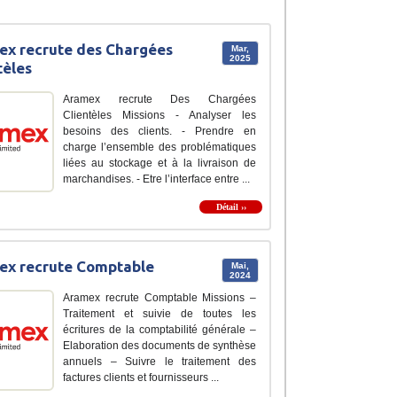
x recrute des Chargées
Mar,
2025
tèles
Aramex recrute Des Chargées
Clientèles Missions - Analyser les
besoins des clients. - Prendre en
charge l’ensemble des problématiques
liées au stockage et à la livraison de
marchandises. - Etre l’interface entre ...
Détail ››
ex recrute Comptable
Mai,
2024
Aramex recrute Comptable Missions –
Traitement et suivie de toutes les
écritures de la comptabilité générale –
Elaboration des documents de synthèse
annuels – Suivre le traitement des
factures clients et fournisseurs ...