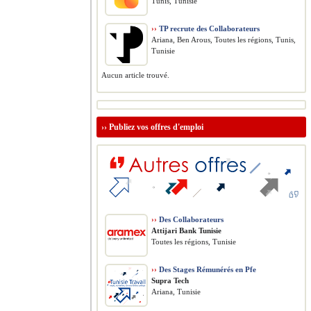
Tunis, Tunisie
››
TP recrute des Collaborateurs
Ariana, Ben Arous, Toutes les régions, Tunis,
Tunisie
Aucun article trouvé.
››
Publiez vos offres d'emploi
››
Des Collaborateurs
Attijari Bank Tunisie
Toutes les régions, Tunisie
››
Des Stages Rémunérés en Pfe
Supra Tech
Ariana, Tunisie