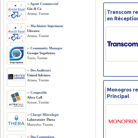
››
Agent Commercial
Gia & Co
Transcom re
Ariana, Tunisie
en Réceptio
››
Machiniste Imprimeur
Ultratex
Ariana, Tunisie
››
Community Manager
Groupe Sogefoires
Tunis, Tunisie
››
Des Auditeurs
United Advisers
Ariana, Tunisie
Monogros re
››
Comptable
Principal
Altra Call
Sousse, Tunisie
››
Chargé Métrologie
Laboratoire Thera
Manouba, Tunisie
››
Des Couturières