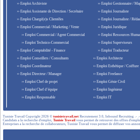
›› Emploi Archiviste
›› Emploi Gestionnaire / Ma
›› Emploi Assistante de Direction / Secrétaire
›› Emploi Journaliste
›› Emploi Chargé(e)s Clientèles
›› Emploi Journaliste / Rédac
›› Emploi Commercial / Marketing / Vente
›› Emploi Juridique
›› Emploi Commercial / Agent Commercial
›› Emploi Ressources Huma
›› Emploi Technico-Commercial
›› Emploi Superviseurs
›› Emploi Comptabilité - Finance
›› Emploi Traducteur
›› Emploi Conseillers / Consultants
›› Emploi Architecte
›› Emploi Coordinateur
›› Emploi Esthétique / Coiffure
›› Emploi Directeur / Manager
›› Emploi Freelance
›› Emploi Chef de projet
›› Emploi Génie Civil
›› Emploi Chef d’équipe
›› Emploi Ingénieur
›› Emploi Responsable
›› Emploi IT
Tunisie Travail Copyright 2026 ©
tunisietravail.net
Recrutement 3.0, Inbound Recruiting .- .-.. --- 
Candidats a la recherche d'emploi,
Tunisie Travail
vous permet de retrouver des offres d'emploi 
Entreprises a la recherche de collaborateurs, Tunisie Travail vous permet de diffuser vos annon