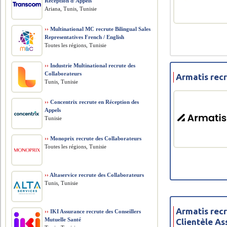
Réception d’Appels
Ariana, Tunis, Tunisie
››
Multinational MC recrute Bilingual Sales
Representatives French / English
Toutes les régions, Tunisie
››
Industrie Multinational recrute des
Collaborateurs
Armatis rec
Tunis, Tunisie
››
Concentrix recrute en Réception des
Appels
Tunisie
››
Monoprix recrute des Collaborateurs
Toutes les régions, Tunisie
››
Altaservice recrute des Collaborateurs
Tunis, Tunisie
Armatis rec
››
IKI Assurance recrute des Conseillers
Mutuelle Santé
Clientèle A