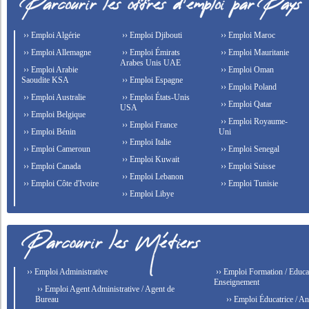
›› Emploi Algérie
›› Emploi Djibouti
›› Emploi Maroc
›› Emploi Allemagne
›› Emploi Émirats
›› Emploi Mauritanie
Arabes Unis UAE
›› Emploi Arabie
›› Emploi Oman
Saoudite KSA
›› Emploi Espagne
›› Emploi Poland
›› Emploi Australie
›› Emploi États-Unis
›› Emploi Qatar
USA
›› Emploi Belgique
›› Emploi Royaume-
›› Emploi France
›› Emploi Bénin
Uni
›› Emploi Italie
›› Emploi Cameroun
›› Emploi Senegal
›› Emploi Kuwait
›› Emploi Canada
›› Emploi Suisse
›› Emploi Lebanon
›› Emploi Côte d'Ivoire
›› Emploi Tunisie
›› Emploi Libye
›› Emploi Administrative
›› Emploi Formation / Educat
Enseignement
›› Emploi Agent Administrative / Agent de
Bureau
›› Emploi Éducatrice / An