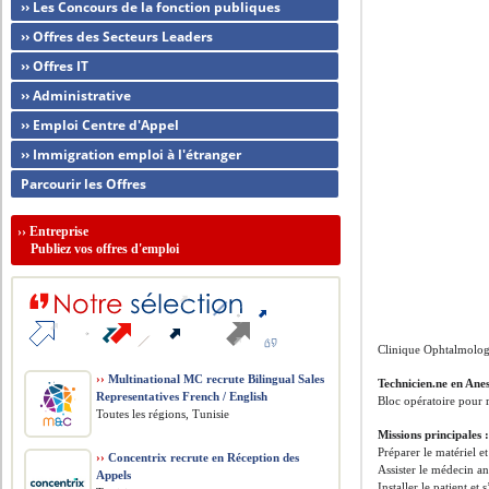
›› Les Concours de la fonction publiques
›› Offres des Secteurs Leaders
›› Offres IT
›› Administrative
›› Emploi Centre d'Appel
›› Immigration emploi à l'étranger
Parcourir les Offres
››
Entreprise
Publiez vos offres d'emploi
Clinique Ophtalmolog
››
Multinational MC recrute Bilingual Sales
Technicien.ne en Anes
Representatives French / English
Bloc opératoire pour 
Toutes les régions, Tunisie
Missions principales 
Préparer le matériel et
››
Concentrix recrute en Réception des
Assister le médecin an
Appels
Installer le patient e