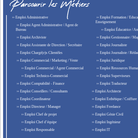
›› Emploi Administrative
›› Emploi Formation / Educat
Enseignement
›› Emploi Agent Administrative / Agent de
Bureau
›› Emploi Éducatrice / An
›› Emploi Archiviste
›› Emploi Gestionnaire / Ma
›› Emploi Assistante de Direction / Secrétaire
›› Emploi Journaliste
›› Emploi Chargé(e)s Clientèles
›› Emploi Journaliste / Rédac
›› Emploi Commercial / Marketing / Vente
›› Emploi Juridique
›› Emploi Commercial / Agent Commercial
›› Emploi Ressources Huma
›› Emploi Technico-Commercial
›› Emploi Superviseurs
›› Emploi Comptabilité - Finance
›› Emploi Traducteur
›› Emploi Conseillers / Consultants
›› Emploi Architecte
›› Emploi Coordinateur
›› Emploi Esthétique / Coiffure
›› Emploi Directeur / Manager
›› Emploi Freelance
›› Emploi Chef de projet
›› Emploi Génie Civil
›› Emploi Chef d’équipe
›› Emploi Ingénieur
›› Emploi Responsable
›› Emploi IT