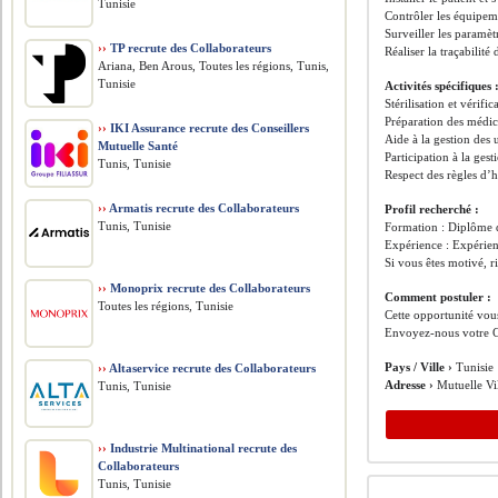
Tunisie
Contrôler les équipeme
Surveiller les paramèt
››
TP recrute des Collaborateurs
Réaliser la traçabilité
Ariana, Ben Arous, Toutes les régions, Tunis,
Tunisie
Activités spécifiques 
Stérilisation et vérifi
Préparation des médica
››
IKI Assurance recrute des Conseillers
Aide à la gestion des 
Mutuelle Santé
Participation à la ges
Tunis, Tunisie
Respect des règles d’h
››
Armatis recrute des Collaborateurs
Profil recherché :
Tunis, Tunisie
Formation : Diplôme d
Expérience : Expérien
Si vous êtes motivé, 
››
Monoprix recrute des Collaborateurs
Comment postuler :
Toutes les régions, Tunisie
Cette opportunité vous
Envoyez-nous votre C
Pays / Ville ›
Tunisie
››
Altaservice recrute des Collaborateurs
Adresse ›
Mutuelle Vi
Tunis, Tunisie
››
Industrie Multinational recrute des
Collaborateurs
Tunis, Tunisie