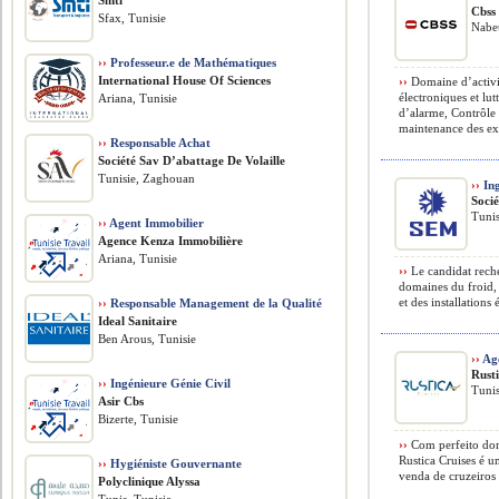
Smti
Cbss
Sfax, Tunisie
Nabeu
››
Professeur.e de Mathématiques
International House Of Sciences
››
Domaine d’activit
électroniques et lu
Ariana, Tunisie
d’alarme, Contrôle 
maintenance des ext
››
Responsable Achat
Société Sav D’abattage De Volaille
Tunisie, Zaghouan
››
Ing
Soci
Tunis
››
Agent Immobilier
Agence Kenza Immobilière
Ariana, Tunisie
››
Le candidat reche
domaines du froid, 
et des installations 
››
Responsable Management de la Qualité
Ideal Sanitaire
Ben Arous, Tunisie
››
Age
Rust
››
Ingénieure Génie Civil
Tunis
Asir Cbs
Bizerte, Tunisie
››
Com perfeito dom
Rustica Cruises é 
››
Hygiéniste Gouvernante
venda de cruzeiros 
Polyclinique Alyssa