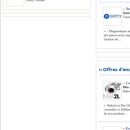
Tunis, Tunisie
››
Tec
Semi
Tunis
››
- Diagnostique m
des pièces et/ou rép
Gestion de ...
›› Offres d'e
››
Con
Miss
Nabeu
››
Nabeul et Dar Cha
conseiller et fidéli
de nos produits ...
››
Ec