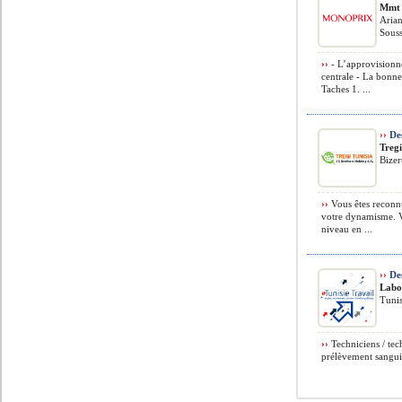
Mmt
Arian
Souss
››
- L’approvisionne
centrale - La bonne
Taches 1. ...
››
Des
Tregi
Bizer
››
Vous êtes reconnu
votre dynamisme. V
niveau en ...
››
Des
Labo
Tunis
››
Techniciens / tec
prélèvement sanguin 