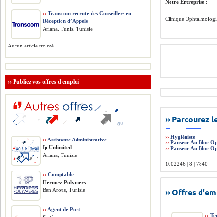
Notre Entreprise :
››
Transcom recrute des Conseillers en
Clinique Ophtalmolog
Réception d’Appels
Ariana, Tunis, Tunisie
Aucun article trouvé.
››
Publiez vos offres d'emploi
›› Parcourez 
››
Hygiéniste
››
Assistante Administrative
››
Panseur Au Bloc Op
Ip Unlimited
››
Panseur Au Bloc Op
Ariana, Tunisie
1002246 | 8 | 7840
››
Comptable
Hermess Polymers
Ben Arous, Tunisie
›› Offres d'e
››
Agent de Port
››
Tec