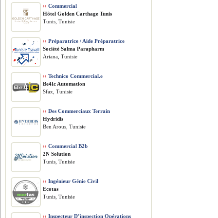
››
Commercial
Hôtel Golden Carthage Tunis
Tunis, Tunisie
››
Préparatrice / Aide Préparatrice
Société Salma Parapharm
Ariana, Tunisie
››
Technico Commercial.e
Be4Ic Automation
Sfax, Tunisie
››
Des Commerciaux Terrain
Hydridis
Ben Arous, Tunisie
››
Commercial B2b
2N Solution
Tunis, Tunisie
››
Ingénieur Génie Civil
Ecotas
Tunis, Tunisie
››
Inspecteur D’inspection Opérations