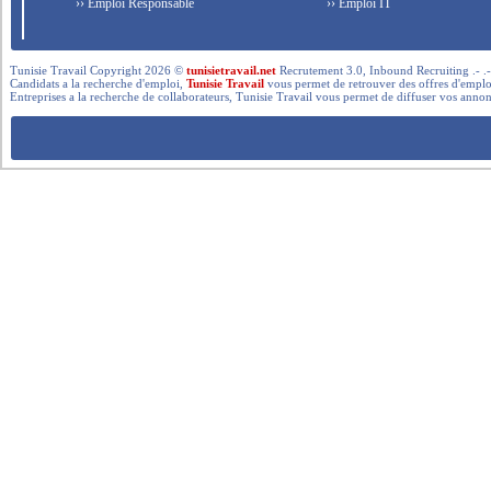
›› Emploi Responsable
›› Emploi IT
Tunisie Travail Copyright 2026 ©
tunisietravail.net
Recrutement 3.0, Inbound Recruiting .- .-.. --- 
Candidats a la recherche d'emploi,
Tunisie Travail
vous permet de retrouver des offres d'emploi 
Entreprises a la recherche de collaborateurs, Tunisie Travail vous permet de diffuser vos annon