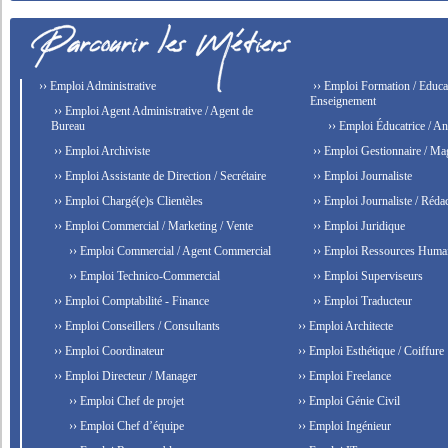
›› Emploi Administrative
›› Emploi Formation / Educat
Enseignement
›› Emploi Agent Administrative / Agent de
Bureau
›› Emploi Éducatrice / An
›› Emploi Archiviste
›› Emploi Gestionnaire / Ma
›› Emploi Assistante de Direction / Secrétaire
›› Emploi Journaliste
›› Emploi Chargé(e)s Clientèles
›› Emploi Journaliste / Rédac
›› Emploi Commercial / Marketing / Vente
›› Emploi Juridique
›› Emploi Commercial / Agent Commercial
›› Emploi Ressources Huma
›› Emploi Technico-Commercial
›› Emploi Superviseurs
›› Emploi Comptabilité - Finance
›› Emploi Traducteur
›› Emploi Conseillers / Consultants
›› Emploi Architecte
›› Emploi Coordinateur
›› Emploi Esthétique / Coiffure
›› Emploi Directeur / Manager
›› Emploi Freelance
›› Emploi Chef de projet
›› Emploi Génie Civil
›› Emploi Chef d’équipe
›› Emploi Ingénieur