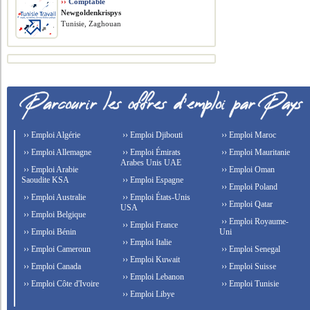
››
Comptable
Newgoldenkrispys
Tunisie, Zaghouan
›› Emploi Algérie
›› Emploi Djibouti
›› Emploi Maroc
›› Emploi Allemagne
›› Emploi Émirats
›› Emploi Mauritanie
Arabes Unis UAE
›› Emploi Arabie
›› Emploi Oman
Saoudite KSA
›› Emploi Espagne
›› Emploi Poland
›› Emploi Australie
›› Emploi États-Unis
›› Emploi Qatar
USA
›› Emploi Belgique
›› Emploi Royaume-
›› Emploi France
›› Emploi Bénin
Uni
›› Emploi Italie
›› Emploi Cameroun
›› Emploi Senegal
›› Emploi Kuwait
›› Emploi Canada
›› Emploi Suisse
›› Emploi Lebanon
›› Emploi Côte d'Ivoire
›› Emploi Tunisie
›› Emploi Libye