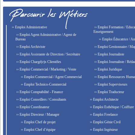
›› Emploi Administrative
›› Emploi Formation / Educat
Enseignement
›› Emploi Agent Administrative / Agent de
Bureau
›› Emploi Éducatrice / An
›› Emploi Archiviste
›› Emploi Gestionnaire / Ma
›› Emploi Assistante de Direction / Secrétaire
›› Emploi Journaliste
›› Emploi Chargé(e)s Clientèles
›› Emploi Journaliste / Rédac
›› Emploi Commercial / Marketing / Vente
›› Emploi Juridique
›› Emploi Commercial / Agent Commercial
›› Emploi Ressources Huma
›› Emploi Technico-Commercial
›› Emploi Superviseurs
›› Emploi Comptabilité - Finance
›› Emploi Traducteur
›› Emploi Conseillers / Consultants
›› Emploi Architecte
›› Emploi Coordinateur
›› Emploi Esthétique / Coiffure
›› Emploi Directeur / Manager
›› Emploi Freelance
›› Emploi Chef de projet
›› Emploi Génie Civil
›› Emploi Chef d’équipe
›› Emploi Ingénieur