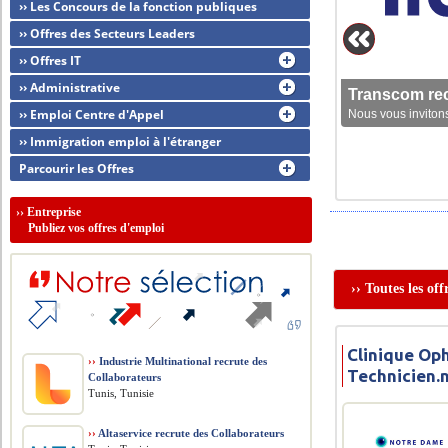
›› Les Concours de la fonction publiques
›› Offres des Secteurs Leaders
›› Offres IT
›› Administrative
Transcom rec
›› Emploi Centre d'Appel
Nous vous invitons
›› Immigration emploi à l'étranger
Parcourir les Offres
››
Entreprise
Publiez vos offres d'emploi
›› Toutes les of
Clinique Op
››
Industrie Multinational recrute des
Technicien.
Collaborateurs
Tunis, Tunisie
››
Altaservice recrute des Collaborateurs