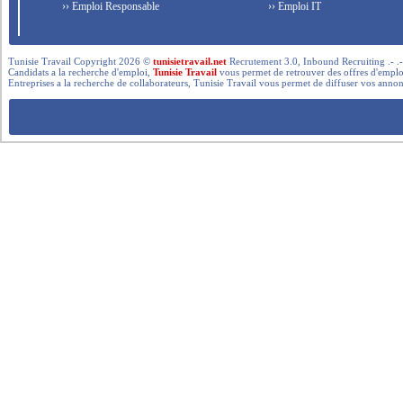
›› Emploi Responsable
›› Emploi IT
Tunisie Travail Copyright 2026 ©
tunisietravail.net
Recrutement 3.0, Inbound Recruiting .- .-.. --- 
Candidats a la recherche d'emploi,
Tunisie Travail
vous permet de retrouver des offres d'emploi 
Entreprises a la recherche de collaborateurs, Tunisie Travail vous permet de diffuser vos annon