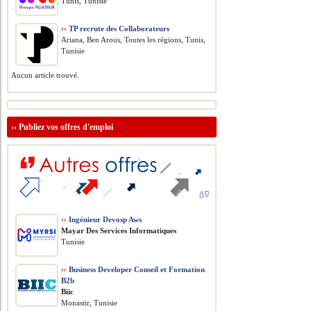
Tunis, Tunisie
››
TP recrute des Collaborateurs
Ariana, Ben Arous, Toutes les régions, Tunis,
Tunisie
Aucun article trouvé.
››
Publiez vos offres d'emploi
››
Ingénieur Devosp Aws
Mayar Des Services Informatiques
Tunisie
››
Business Developer Conseil et Formation
B2b
Biic
Monastir, Tunisie