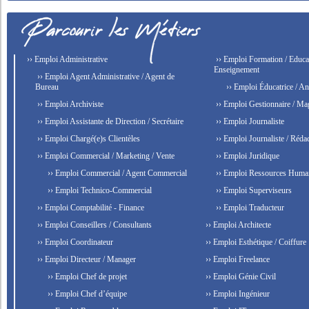
›› Emploi Administrative
›› Emploi Formation / Educat
Enseignement
›› Emploi Agent Administrative / Agent de
Bureau
›› Emploi Éducatrice / An
›› Emploi Archiviste
›› Emploi Gestionnaire / Ma
›› Emploi Assistante de Direction / Secrétaire
›› Emploi Journaliste
›› Emploi Chargé(e)s Clientèles
›› Emploi Journaliste / Rédac
›› Emploi Commercial / Marketing / Vente
›› Emploi Juridique
›› Emploi Commercial / Agent Commercial
›› Emploi Ressources Huma
›› Emploi Technico-Commercial
›› Emploi Superviseurs
›› Emploi Comptabilité - Finance
›› Emploi Traducteur
›› Emploi Conseillers / Consultants
›› Emploi Architecte
›› Emploi Coordinateur
›› Emploi Esthétique / Coiffure
›› Emploi Directeur / Manager
›› Emploi Freelance
›› Emploi Chef de projet
›› Emploi Génie Civil
›› Emploi Chef d’équipe
›› Emploi Ingénieur