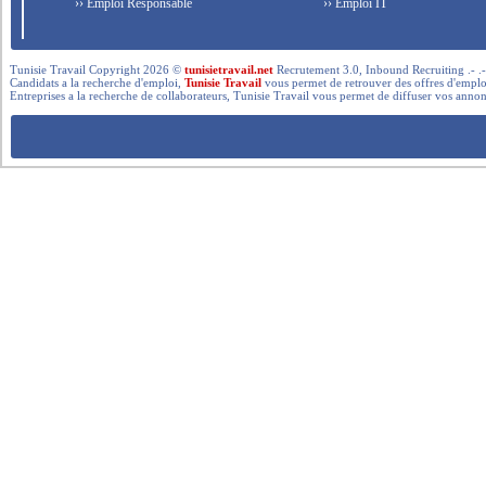
›› Emploi Responsable
›› Emploi IT
Tunisie Travail Copyright 2026 ©
tunisietravail.net
Recrutement 3.0, Inbound Recruiting .- .-.. --- 
Candidats a la recherche d'emploi,
Tunisie Travail
vous permet de retrouver des offres d'emploi 
Entreprises a la recherche de collaborateurs, Tunisie Travail vous permet de diffuser vos annon