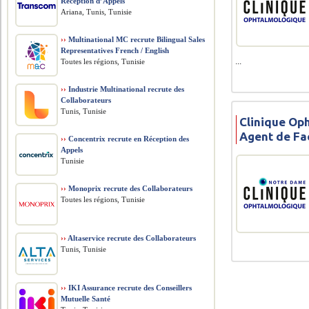
Réception d’Appels
Ariana, Tunis, Tunisie
››
Multinational MC recrute Bilingual Sales
Representatives French / English
...
Toutes les régions, Tunisie
››
Industrie Multinational recrute des
Collaborateurs
Tunis, Tunisie
Clinique Op
Agent de Fa
››
Concentrix recrute en Réception des
Appels
Tunisie
››
Monoprix recrute des Collaborateurs
Toutes les régions, Tunisie
››
Altaservice recrute des Collaborateurs
Tunis, Tunisie
››
IKI Assurance recrute des Conseillers
Mutuelle Santé