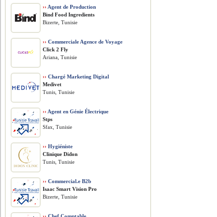
››
Agent de Production
Bind Food Ingredients
Bizerte, Tunisie
››
Commerciale Agence de Voyage
Click 2 Fly
Ariana, Tunisie
››
Chargé Marketing Digital
Medivet
Tunis, Tunisie
››
Agent en Génie Électrique
Stps
Sfax, Tunisie
››
Hygiéniste
Clinique Didon
Tunis, Tunisie
››
Commercial.e B2b
Isaac Smart Vision Pro
Bizerte, Tunisie
››
Chef Comptable