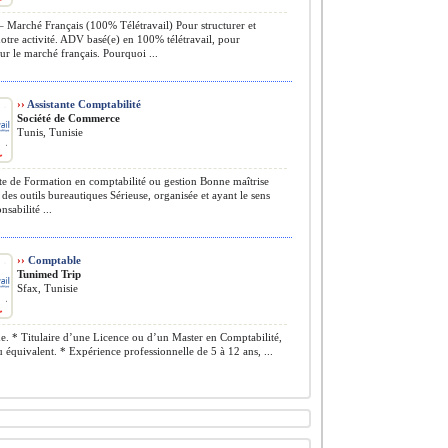
Marché Français (100% Télétravail) Pour structurer et
notre activité. ADV basé(e) en 100% télétravail, pour
 sur le marché français. Pourquoi ...
››
Assistante Comptabilité
Société de Commerce
Tunis, Tunisie
te de Formation en comptabilité ou gestion Bonne maîtrise
 des outils bureautiques Sérieuse, organisée et ayant le sens
nsabilité ...
››
Comptable
Tunimed Trip
Sfax, Tunisie
 * Titulaire d’une Licence ou d’un Master en Comptabilité,
 équivalent. * Expérience professionnelle de 5 à 12 ans, ...