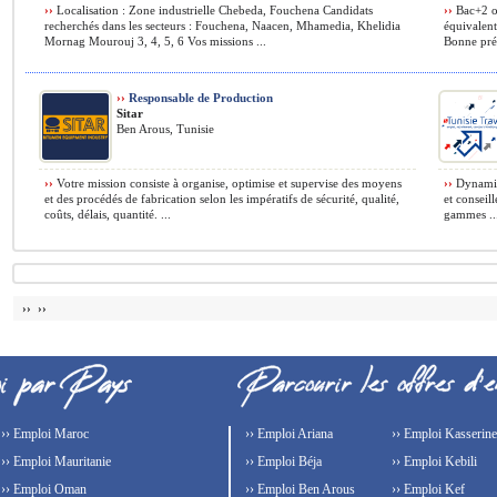
››
Localisation : Zone industrielle Chebeda, Fouchena Candidats
››
Bac+2 o
recherchés dans les secteurs : Fouchena, Naacen, Mhamedia, Khelidia
équivalent
Mornag Mourouj 3, 4, 5, 6 Vos missions ...
Bonne prés
››
Responsable de Production
Sitar
Ben Arous, Tunisie
››
Votre mission consiste à organise, optimise et supervise des moyens
››
Dynamiqu
et des procédés de fabrication selon les impératifs de sécurité, qualité,
et conseil
coûts, délais, quantité. ...
gammes ..
›› ››
›› Emploi Maroc
›› Emploi Ariana
›› Emploi Kasserine
›› Emploi Mauritanie
›› Emploi Béja
›› Emploi Kebili
›› Emploi Oman
›› Emploi Ben Arous
›› Emploi Kef