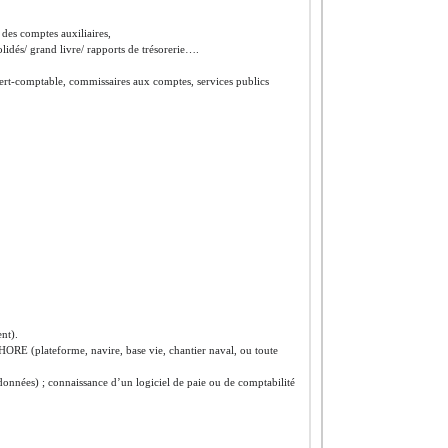
 des comptes auxiliaires,
olidés/ grand livre/ rapports de trésorerie….
expert-comptable, commissaires aux comptes, services publics
nt).
ORE (plateforme, navire, base vie, chantier naval, ou toute
données) ; connaissance d’un logiciel de paie ou de comptabilité