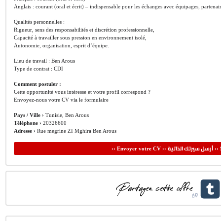
Anglais : courant (oral et écrit) – indispensable pour les échanges avec équipages, partenair
Qualités personnelles :
Rigueur, sens des responsabilités et discrétion professionnelle,
Capacité à travailler sous pression en environnement isolé,
Autonomie, organisation, esprit d’équipe.
Lieu de travail : Ben Arous
Type de contrat : CDI
Comment postuler :
Cette opportunité vous intéresse et votre profil correspond ?
Envoyez-nous votre CV via le formulaire
Pays / Ville ›
Tunisie, Ben Arous
Téléphone ›
20326600
Adresse ›
Rue megrine ZI Mghira Ben Arous
أرسل سيرتك الذاتية
›› Envoyer votre CV ››
‹‹ 