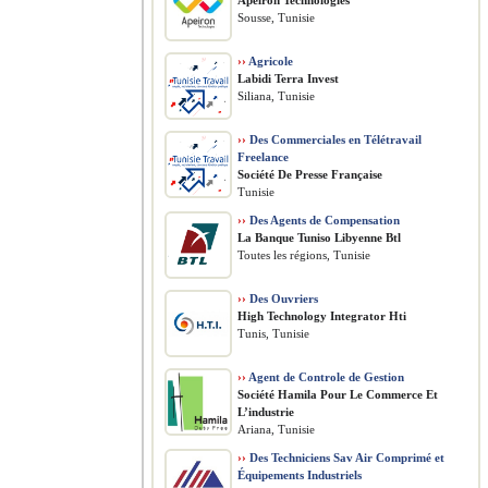
Apeiron Technologies
Sousse, Tunisie
››
Agricole
Labidi Terra Invest
Siliana, Tunisie
››
Des Commerciales en Télétravail
Freelance
Société De Presse Française
Tunisie
››
Des Agents de Compensation
La Banque Tuniso Libyenne Btl
Toutes les régions, Tunisie
››
Des Ouvriers
High Technology Integrator Hti
Tunis, Tunisie
››
Agent de Controle de Gestion
Société Hamila Pour Le Commerce Et
L’industrie
Ariana, Tunisie
››
Des Techniciens Sav Air Comprimé et
Équipements Industriels