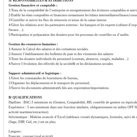
A/ RESPONSABILITES & ATTRIBUTIONS
Gestion financière et comptable :
1/Tenu de la comptabilité de l’entreprise et enregistrement des écritures comptables et suivi
2/Etablir les états comptables et financiers notamment les bilans intermédiaires/finaux/cons
3/Contrôler et suivre les flux de trésorerie et tenue de la caisse interne
4/Gérer les relations avec les partenaires externes : les banques et les experts (cabinet d’
fiscaux…).
5/Participation et préparation des dossiers pour les processus de contrôles ou d’audits.
Gestion des ressources humaines :
1/Assurer le Calcul des salaires et des cotisations sociales.
2/Assurer l’établissement des bulletins de paie et des virements des salaires
3/Tenir les dossiers individuels du personnel (contrats, absences, congés, maladies…)
4/Suivre l’évolution des effectifs de la société& et les déclarations sociales
Support administratif et logistique :
1/Gérer les commandes de fournitures de bureau,
2/Organiser les déplacements et le transport du personnel,
3/Suivre les documents administratifs liés aux exportation/importations.
B/ QUALIFICATIONS
Diplôme : BAC›3 minimum en (Gestion, Comptabilité, RH, contrôle de gestion ou équivale
Expérience : 5 ans minimum dans une fonction similaire, obligatoirement en milieu OFF SH
activité maritime/extraction).
Informatique : Maîtrise avancée d’Excel (tableaux croisés dynamiques, formules, suivi de 
(Sage, EBP, Ciel, etc.) est un plus.
Langues :
Français : courant (oral et écrit)