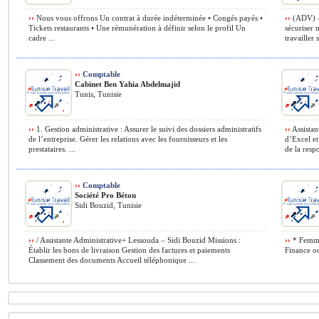
››
Nous vous offrons Un contrat à durée indéterminée • Congés payés •
››
(ADV) – 
Tickets restaurants • Une rémunération à définir selon le profil Un
sécuriser 
cadre ...
travailler
››
Comptable
Cabinet Ben Yahia Abdelmajid
Tunis, Tunisie
››
1. Gestion administrative : Assurer le suivi des dossiers administratifs
››
Assistan
de l’entreprise. Gérer les relations avec les fournisseurs et les
d’Excel et
prestataires. ...
de la respo
››
Comptable
Société Pro Béton
Sidi Bouzid, Tunisie
››
/ Assistante Administrative+ Lessouda – Sidi Bouzid Missions :
››
* Femme.
Établir les bons de livraison Gestion des factures et paiements
Finance ou
Classement des documents Accueil téléphonique ...