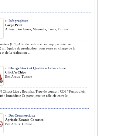
››
Infographiste
Large Print
Ariana, Ben Arous, Manouba, Tunis, Tunisie
nté.e (H/F) Afin de renforcer son équipe créative.
) à l’équipe de production, vous serez en charge de la
et de la réalisation ...
››
Chargé Stock et Qualité – Laboratoire
Chick’n Chips
Ben Arous, Tunisie
 Chips) Lieu : Boumhal Type de contrat : CDI / Temps plein
ité : Immédiate Ce poste joue un rôle clé entre le ...
››
Des Commerciaux
Agricole Essania Cocorico
Ben Arous, Tunisie