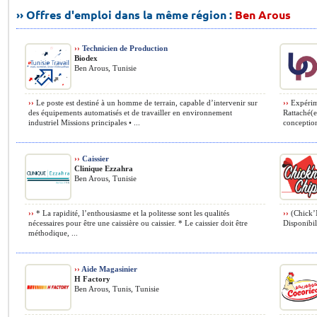
›› Offres d'emploi dans la même région :
Ben Arous
››
Technicien de Production
Biodex
Ben Arous, Tunisie
››
Le poste est destiné à un homme de terrain, capable d’intervenir sur
››
Expérime
des équipements automatisés et de travailler en environnement
Rattaché(e
industriel Missions principales • ...
conception 
››
Caissier
Clinique Ezzahra
Ben Arous, Tunisie
››
* La rapidité, l’enthousiasme et la politesse sont les qualités
››
(Chick’N
nécessaires pour être une caissière ou caissier. * Le caissier doit être
Disponibil
méthodique, ...
››
Aide Magasinier
H Factory
Ben Arous, Tunis, Tunisie