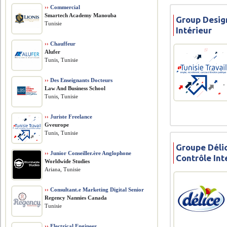
››
Commercial
Smartech Academy Manouba
Group Desig
Tunisie
Intérieur
››
Chauffeur
Alufer
Tunis, Tunisie
››
Des Enseignants Docteurs
Law And Business School
Tunis, Tunisie
››
Juriste Freelance
Gveurope
Tunis, Tunisie
Groupe Déli
››
Junior Conseiller.ère Anglophone
Contrôle Int
Worldwide Studies
Ariana, Tunisie
››
Consultant.e Marketing Digital Senior
Regency Nannies Canada
Tunisie
››
Electrical Engineer