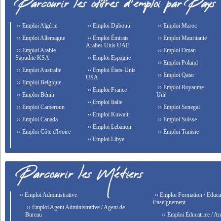
›› Emploi Algérie
›› Emploi Djibouti
›› Emploi Maroc
›› Emploi Allemagne
›› Emploi Émirats
›› Emploi Mauritanie
Arabes Unis UAE
›› Emploi Arabie
›› Emploi Oman
Saoudite KSA
›› Emploi Espagne
›› Emploi Poland
›› Emploi Australie
›› Emploi États-Unis
›› Emploi Qatar
USA
›› Emploi Belgique
›› Emploi Royaume-
›› Emploi France
›› Emploi Bénin
Uni
›› Emploi Italie
›› Emploi Cameroun
›› Emploi Senegal
›› Emploi Kuwait
›› Emploi Canada
›› Emploi Suisse
›› Emploi Lebanon
›› Emploi Côte d'Ivoire
›› Emploi Tunisie
›› Emploi Libye
›› Emploi Administrative
›› Emploi Formation / Educat
Enseignement
›› Emploi Agent Administrative / Agent de
Bureau
›› Emploi Éducatrice / An