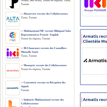
Ariana, Ben Arous, Toutes les régions, Tunis,
Tunisie
››
Altaservice recrute des Collaborateurs
Tunis, Tunisie
››
Multinational MC recrute Bilingual Sales
Representatives French / English
Armatis rec
Toutes les régions, Tunisie
Clientèle Mu
››
IKI Assurance recrute des Conseillers
Mutuelle Santé
Tunis, Tunisie
››
Monoprix recrute des Collaborateurs
Toutes les régions, Tunisie
››
Concentrix recrute en Réception des
Appels
Tunisie
Armatis rec
››
Industrie Multinational recrute des
Collaborateurs