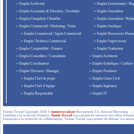
›› Emploi Archiviste
›› Emploi Gestionnaire / Ma
›› Emploi Assistante de Direction / Secrétaire
›› Emploi Journaliste
›› Emploi Chargé(e)s Clientèles
›› Emploi Journaliste / Rédac
›› Emploi Commercial / Marketing / Vente
›› Emploi Juridique
›› Emploi Commercial / Agent Commercial
›› Emploi Ressources Huma
›› Emploi Technico-Commercial
›› Emploi Superviseurs
›› Emploi Comptabilité - Finance
›› Emploi Traducteur
›› Emploi Conseillers / Consultants
›› Emploi Architecte
›› Emploi Coordinateur
›› Emploi Esthétique / Coiffure
›› Emploi Directeur / Manager
›› Emploi Freelance
›› Emploi Chef de projet
›› Emploi Génie Civil
›› Emploi Chef d’équipe
›› Emploi Ingénieur
›› Emploi Responsable
›› Emploi IT
Tunisie Travail Copyright 2026 ©
tunisietravail.net
Recrutement 3.0, Inbound Recruiting .- .-.. --- 
Candidats a la recherche d'emploi,
Tunisie Travail
vous permet de retrouver des offres d'emploi 
Entreprises a la recherche de collaborateurs, Tunisie Travail vous permet de diffuser vos annon