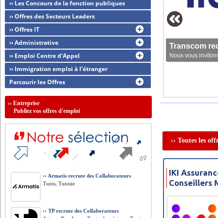
›› Les Concours de la fonction publiques
›› Offres des Secteurs Leaders
›› Offres IT
›› Administrative
Transcom rec
›› Emploi Centre d'Appel
Nous vous invitons
›› Immigration emploi à l'étranger
Parcourir les Offres
››
Entreprise
Publiez vos offres d'emploi
›› Toutes les of
IKI Assuranc
››
Armatis recrute des Collaborateurs
Conseillers 
Tunis, Tunisie
››
TP recrute des Collaborateurs