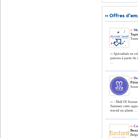
›› Offres d'e
››
Mod
Tagt
Tunis
››
Spécialisée en rob
patrons à partir de
...
››
Des
Pâti
Souss
››
- Mall Of Sousse 
Saisissez cette oppo
travail un plaisir ...
››
Con
Bost
Belg