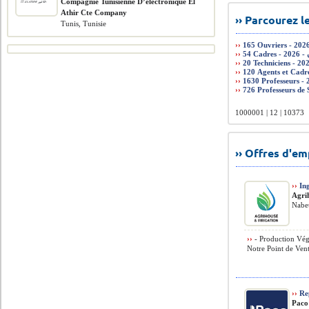
Compagnie Tunisienne D’electronique El
Athir Cte Company
›› Parcourez 
Tunis, Tunisie
››
››
››
››
››
››
1000001 | 12 | 10373
›› Offres d'e
››
In
Agri
Nabeu
››
- Production Végé
Notre Point de Ven
››
Re
Paco