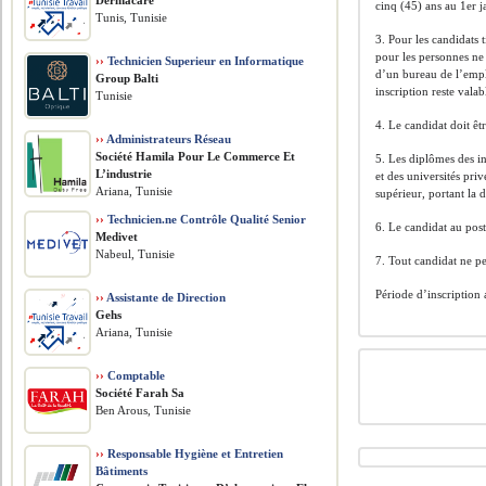
Dermacare
cinq (45) ans au 1er 
Tunis, Tunisie
3. Pour les candidats 
pour les personnes ne 
››
Technicien Superieur en Informatique
d’un bureau de l’emplo
Group Balti
inscription reste vala
Tunisie
4. Le candidat doit êtr
››
Administrateurs Réseau
Société Hamila Pour Le Commerce Et
5. Les diplômes des in
L’industrie
et des universités pri
Ariana, Tunisie
supérieur, portant la 
››
Technicien.ne Contrôle Qualité Senior
6. Le candidat au post
Medivet
Nabeul, Tunisie
7. Tout candidat ne pe
Période d’inscription
››
Assistante de Direction
Gehs
Ariana, Tunisie
››
Comptable
Société Farah Sa
Ben Arous, Tunisie
››
Responsable Hygiène et Entretien
Bâtiments