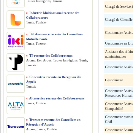
Toutes les régions, Tunisie
Chargé de Service à 
››
Industrie Multinational recrute des
Collaborateurs
Chargé de Clientèle
Tunis, Tunisie
Gestionnaire Assist
››
IKI Assurance recrute des Conseillers
Mutuelle Santé
Gestionnaire en Dro
Tunis, Tunisie
Assistant des affair
››
TP recrute des Collaborateurs
administratives
Ariana, Ben Arous, Toutes les régions, Tunis,
Tunisie
Gestionnaire Assist
››
Concentrix recrute en Réception des
Gestionnaire
Appels
Tunisie
Gestionnaire Assist
Ressources Humai
››
Altaservice recrute des Collaborateurs
Tunis, Tunisie
Gestionnaire Assist
Comptabilité
Gestionnaire assist
››
Transcom recrute des Conseillers en
Civil
Réception d’Appels
Ariana, Tunis, Tunisie
Gestionnaire Assur