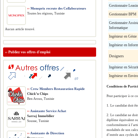
Gestionnaire Leasi
››
Monoprix recrute des Collaborateurs
Toutes les régions, Tunisie
Gestionnaire BPM
Gestionnaire Assist
Informatique
Aucun article trouvé.
Ingénieur en Génie 
Ingénieur en Inform
››
Publiez vos offres d'emploi
Designers
Ingénieur en Sécuri
Ingénieur en Envir
Conditions de Partic
››
Crew Members Restauration Rapide
Chick’n Chips
Peut participer à ce c
Ben Arous, Tunisie
1. Le candidat doit êt
››
Assistante Service Achat
2. Le candidat ne doi
Sarraj Immobilier
diplôme équivalent ou
Sousse, Tunisie
conformément à l’arti
modalités de son calc
››
Assistante de Direction
d’entrée aux cycles d