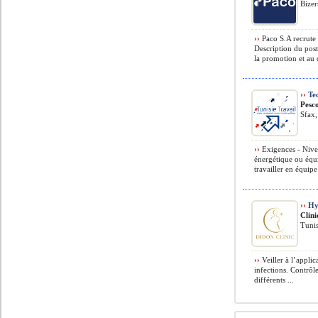
Bizer
››
Paco S.A recrute 
Description du post
la promotion et au
››
Tec
Pesc
Sfax,
››
Exigences - Nivea
énergétique ou équi
travailler en équipe
››
Hyg
Clin
Tunis
››
Veiller à l’appli
infections. Contrôl
différents ...