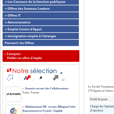
›› Les Concours de la fonction publiques
›› Offres des Secteurs Leaders
›› Offres IT
›› Administrative
›› Emploi Centre d'Appel
›› Immigration emploi à l'étranger
Parcourir les Offres
››
Entreprise
Publiez vos offres d'emploi
La Société Tunisienne
››
Armatis recrute des Collaborateurs
279 Agents et Cadres s
Tunis, Tunisie
Profil de poste
Chargé des Opérati
››
Multinational MC recrute Bilingual Sales
(Caissiers)
Representatives French / English