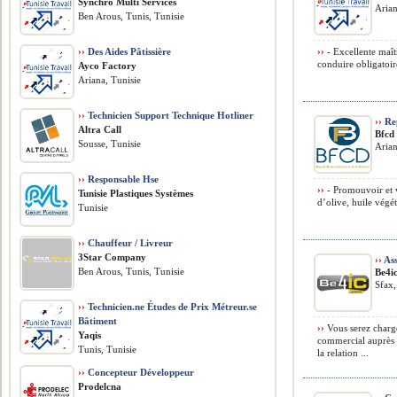
Synchro Multi Services
Arian
Ben Arous, Tunis, Tunisie
››
Des Aides Pâtissière
››
- Excellente maîtr
conduire obligatoi
Ayco Factory
Ariana, Tunisie
››
Technicien Support Technique Hotliner
››
Re
Altra Call
Bfcd
Sousse, Tunisie
Arian
››
Responsable Hse
››
- Promouvoir et v
Tunisie Plastiques Systèmes
d’olive, huile végéta
Tunisie
››
Chauffeur / Livreur
3Star Company
››
Ass
Ben Arous, Tunis, Tunisie
Be4i
Sfax,
››
Technicien.ne Études de Prix Métreur.se
Bâtiment
››
Vous serez chargé 
Yaqis
commercial auprès d
Tunis, Tunisie
la relation ...
››
Concepteur Développeur
Prodelcna