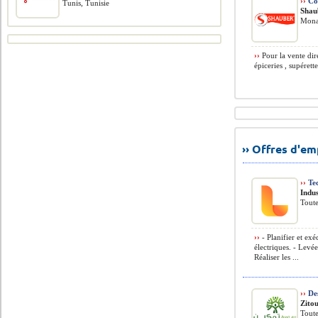
››
Co
Tunis, Tunisie
Shau
Monas
››
Pour la vente dire
épiceries , supérettes
›› Offres d'e
››
Tec
Indus
Toute
››
- Planifier et exé
électriques. - Levée
Réaliser les ...
››
Des
Zito
Toute