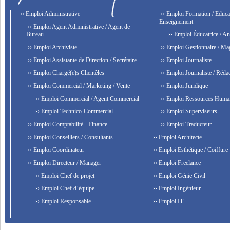
›› Emploi Administrative
›› Emploi Formation / Educat
Enseignement
›› Emploi Agent Administrative / Agent de
Bureau
›› Emploi Éducatrice / An
›› Emploi Archiviste
›› Emploi Gestionnaire / Ma
›› Emploi Assistante de Direction / Secrétaire
›› Emploi Journaliste
›› Emploi Chargé(e)s Clientèles
›› Emploi Journaliste / Rédac
›› Emploi Commercial / Marketing / Vente
›› Emploi Juridique
›› Emploi Commercial / Agent Commercial
›› Emploi Ressources Huma
›› Emploi Technico-Commercial
›› Emploi Superviseurs
›› Emploi Comptabilité - Finance
›› Emploi Traducteur
›› Emploi Conseillers / Consultants
›› Emploi Architecte
›› Emploi Coordinateur
›› Emploi Esthétique / Coiffure
›› Emploi Directeur / Manager
›› Emploi Freelance
›› Emploi Chef de projet
›› Emploi Génie Civil
›› Emploi Chef d’équipe
›› Emploi Ingénieur
›› Emploi Responsable
›› Emploi IT