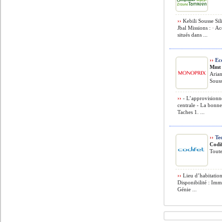
››
Kebili Sousse Si
Jbal Missions : · Acc
situés dans ...
››
Ec
Mmt
Arian
Souss
››
- L’approvisionne
centrale - La bonne
Taches 1. ...
››
Tec
Codi
Toute
››
Lieu d’habitation
Disponibilité : Im
Génie ...