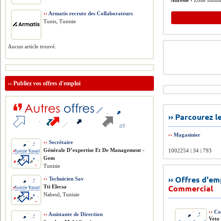
Adresse ›
Zone Indust
››
Armatis recrute des Collaborateurs
Tunis, Tunisie
Aucun article trouvé.
››
Publiez vos offres d'emploi
›› Parcourez 
››
Magasinier
››
Secrétaire
Générale D’expertise Et De Management -
1002254 | 34 | 793
Gem
Tunisie
›› Offres d'e
››
Technicien Sav
Commercial
Tti Elecsa
Nabeul, Tunisie
››
Co
››
Assistante de Direction
Veto