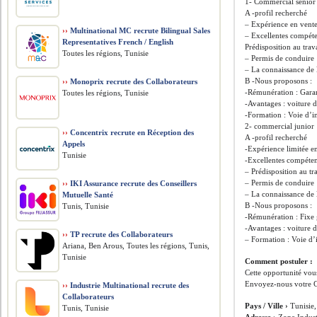
1- Commercial senior c
A -profil recherché
– Expérience en vent
››
Multinational MC recrute Bilingual Sales
– Excellentes compéte
Representatives French / English
Prédisposition au trav
Toutes les régions, Tunisie
– Permis de conduire
– La connaissance de l
B -Nous proposons :
››
Monoprix recrute des Collaborateurs
-Rémunération : Garant
Toutes les régions, Tunisie
-Avantages : voiture d
-Formation : Voie d’i
2- commercial junior
››
Concentrix recrute en Réception des
A -profil recherché
Appels
-Expérience limitée en
Tunisie
-Excellentes compéten
– Prédisposition au tr
– Permis de conduire
››
IKI Assurance recrute des Conseillers
– La connaissance de l
Mutuelle Santé
B -Nous proposons :
Tunis, Tunisie
-Rémunération : Fixe 
-Avantages : voiture d
››
TP recrute des Collaborateurs
– Formation : Voie d’
Ariana, Ben Arous, Toutes les régions, Tunis,
Tunisie
Comment postuler :
Cette opportunité vous
Envoyez-nous votre C
››
Industrie Multinational recrute des
Collaborateurs
Pays / Ville ›
Tunisie,
Tunis, Tunisie