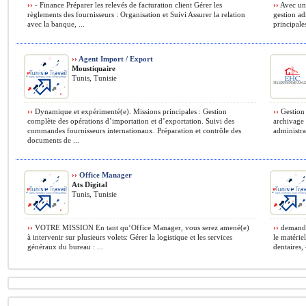
››
- Finance Préparer les relevés de facturation client Gérer les
››
Avec une
règlements des fournisseurs : Organisation et Suivi Assurer la relation
gestion ad
avec la banque, ...
principales
››
Agent Import / Export
Moustiquaire
Tunis, Tunisie
››
Dynamique et expérimenté(e). Missions principales : Gestion
››
Gestion 
complète des opérations d’importation et d’exportation. Suivi des
archivage 
commandes fournisseurs internationaux. Préparation et contrôle des
administrat
documents de ...
››
Office Manager
Ats Digital
Tunis, Tunisie
››
VOTRE MISSION En tant qu’Office Manager, vous serez amené(e)
››
demandé 
à intervenir sur plusieurs volets: Gérer la logistique et les services
le matérie
généraux du bureau : ...
dentaires, 