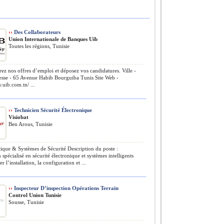
››
Des Collaborateurs
Union Internationale de Banques Uib
Toutes les régions, Tunisie
z nos offres d’emploi et déposez vos candidatures. Ville ›
esse › 65 Avenue Habib Bourguiba Tunis Site Web ›
.uib.com.tn/ ...
››
Technicien Sécurité Électronique
Visiobat
Ben Arous, Tunisie
que & Systèmes de Sécurité Description du poste :
 spécialisé en sécurité électronique et systèmes intelligents
r l’installation, la configuration et ...
››
Inspecteur D’inspection Opérations Terrain
Control Union Tunisie
Sousse, Tunisie