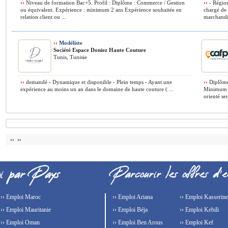
››
Niveau de formation Bac+5. Profil : Diplôme : Commerce / Gestion
››
- Région
ou équivalent. Expérience : minimum 2 ans Expérience souhaitée en
chargé de 
relation client ou ...
marchandis
››
Modéliste
Société Espace Doniez Haute Couture
Tunis, Tunisie
››
demandé - Dynamique et disponible - Plein temps - Ayant une
››
Diplôme 
expérience au moins un an dans le domaine de haute couture ( ...
Minimum 1
orienté ser
›› ››
›› Emploi Maroc
›› Emploi Ariana
›› Emploi Kasserine
›› Emploi Mauritanie
›› Emploi Béja
›› Emploi Kebili
›› Emploi Oman
›› Emploi Ben Arous
›› Emploi Kef