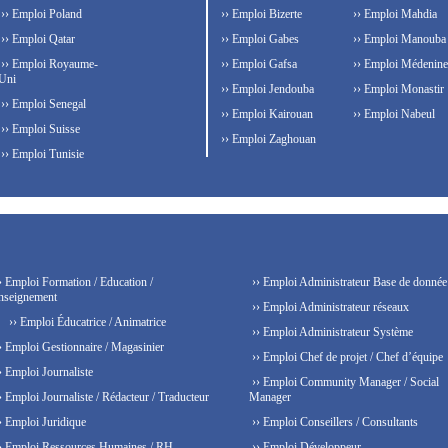
›› Emploi Poland
›› Emploi Bizerte
›› Emploi Mahdia
›› Emploi Qatar
›› Emploi Gabes
›› Emploi Manouba
›› Emploi Royaume-
›› Emploi Gafsa
›› Emploi Médenine
Uni
›› Emploi Jendouba
›› Emploi Monastir
›› Emploi Senegal
›› Emploi Kairouan
›› Emploi Nabeul
›› Emploi Suisse
›› Emploi Zaghouan
›› Emploi Tunisie
› Emploi Formation / Education /
›› Emploi Administrateur Base de donnée
nseignement
›› Emploi Administrateur réseaux
›› Emploi Éducatrice / Animatrice
›› Emploi Administrateur Système
› Emploi Gestionnaire / Magasinier
›› Emploi Chef de projet / Chef d’équipe
› Emploi Journaliste
›› Emploi Community Manager / Social
› Emploi Journaliste / Rédacteur / Traducteur
Manager
› Emploi Juridique
›› Emploi Conseillers / Consultants
› Emploi Ressources Humaines / RH
›› Emploi Développeur