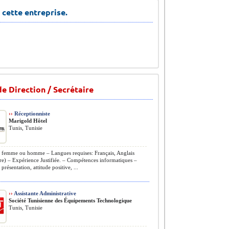
 cette entreprise.
e Direction / Secrétaire
››
Réceptionniste
Marigold Hôtel
Tunis, Tunisie
 femme ou homme – Langues requises: Français, Anglais
re) – Expérience Justifiée. – Compétences informatiques –
présentation, attitude positive, ...
››
Assistante Administrative
Société Tunisienne des Équipements Technologique
Tunis, Tunisie