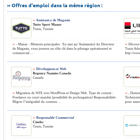
›› Offres d'emploi dans la même région :
››
Assistant.e de Magasin
Tutto Sport Manar
Tunis, Tunisie
››
- Manar › Missions principales : En tant qu’Assistant(e) du Directeur
››
Découvre
de Magasin, vous jouerez un rôle clé dans le pilotage opérationnel et
Tunis Adr
commercial ...
http://www
››
Développeur.se Web
Regency Nannies Canada
Canada
››
Migration de WIX vers WordPress et Design Web. Type de contrat :
››
, Domoti
Freelance ou court mandat (possibilité de prolongation) Responsabilités
Technicien
Migrer l’intégralité du contenu ...
pour assure
››
Responsable Commercial
Cinelec
Tunis, Tunisie