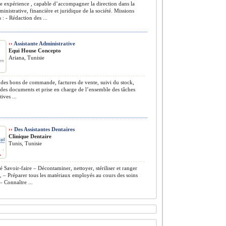
 expérience , capable d’accompagner la direction dans la
ministrative, financière et juridique de la société. Missions
 : - Rédaction des ...
››
Assistante Administrative
Equi House Concepto
Ariana, Tunisie
des bons de commande, factures de vente, suivi du stock,
des documents et prise en charge de l’ensemble des tâches
ives ...
››
Des Assistantes Dentaires
Clinique Dentaire
Tunis, Tunisie
Savoir-faire – Décontaminer, nettoyer, stériliser et ranger
l, – Préparer tous les matériaux employés au cours des soins
– Connaître ...