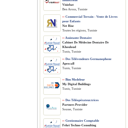
Industrielle
Visiobat
Ben Arous, Tunisie
››
Commercial Terrain - Vente de Livres
pour Enfants
Net Rise
Toutes les régions, Tunisie
››
Assistante Dentaire
Cabinet De Médecine Dentaire Dr
Khouloud
Tunis, Tunisie
››
Des Télévendeurs Germanophone
Apexcall
Tunis, Tunisie
››
Bim Modeleur
My Digital Buildings
Tunis, Tunisie
››
Des Téléopérateur.trices
Partners Provider
Sousse, Tunisie
››
Gestionnaire Comptable
Fehri Techno-Consulting