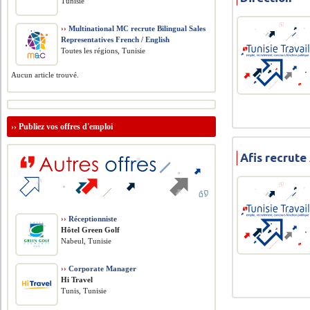
Tunisie
››
Multinational MC recrute Bilingual Sales
Representatives French / English
Toutes les régions, Tunisie
Aucun article trouvé.
››
Publiez vos offres d'emploi
Afis recrute
››
Réceptionniste
Hôtel Green Golf
Nabeul, Tunisie
››
Corporate Manager
Hi Travel
Tunis, Tunisie