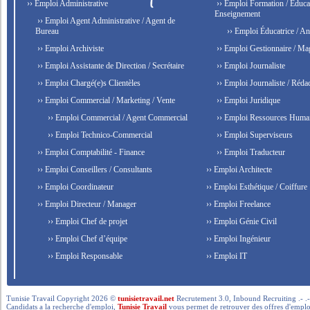
›› Emploi Administrative
›› Emploi Formation / Educat
Enseignement
›› Emploi Agent Administrative / Agent de
Bureau
›› Emploi Éducatrice / An
›› Emploi Archiviste
›› Emploi Gestionnaire / Ma
›› Emploi Assistante de Direction / Secrétaire
›› Emploi Journaliste
›› Emploi Chargé(e)s Clientèles
›› Emploi Journaliste / Rédac
›› Emploi Commercial / Marketing / Vente
›› Emploi Juridique
›› Emploi Commercial / Agent Commercial
›› Emploi Ressources Huma
›› Emploi Technico-Commercial
›› Emploi Superviseurs
›› Emploi Comptabilité - Finance
›› Emploi Traducteur
›› Emploi Conseillers / Consultants
›› Emploi Architecte
›› Emploi Coordinateur
›› Emploi Esthétique / Coiffure
›› Emploi Directeur / Manager
›› Emploi Freelance
›› Emploi Chef de projet
›› Emploi Génie Civil
›› Emploi Chef d’équipe
›› Emploi Ingénieur
›› Emploi Responsable
›› Emploi IT
Tunisie Travail Copyright 2026 ©
tunisietravail.net
Recrutement 3.0, Inbound Recruiting .- .-.. --- 
Candidats a la recherche d'emploi,
Tunisie Travail
vous permet de retrouver des offres d'emploi 