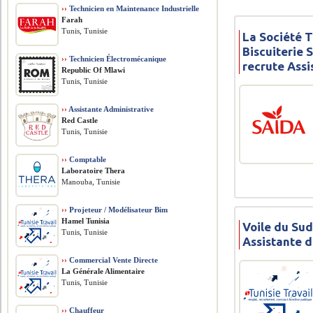
››
Technicien en Maintenance Industrielle
Farah
Tunis, Tunisie
La Société 
Biscuiterie 
››
Technicien Électromécanique
recrute Assi
Republic Of Mlawi
Tunis, Tunisie
››
Assistante Administrative
Red Castle
Tunis, Tunisie
››
Comptable
Laboratoire Thera
Manouba, Tunisie
››
Projeteur / Modélisateur Bim
Hamel Tunisia
Voile du Sud
Tunis, Tunisie
Assistante d
››
Commercial Vente Directe
La Générale Alimentaire
Tunis, Tunisie
››
Chauffeur