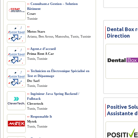
››
Consultant.e Gestion – Solution
Bâtiment
Ccsav
Tunisie
››
Dental Box r
Motos Stars
Direction
Ariana, Ben Arous, Manouba, Tunis, Tunisie
››
Agent.e d’accueil
Prima Rent A Car
Tunis, Tunisie
››
Technicien en Électronique Spécialisé en
Test et Dépannage
Dtc Sarl
Tunis, Tunisie
››
Ingénieur Java Spring Backend /
Fullstack
Clevertech
Positive Sol
Tunis, Tunisie
Assistante d
››
Responsable It
Mytek
Tunis, Tunisie