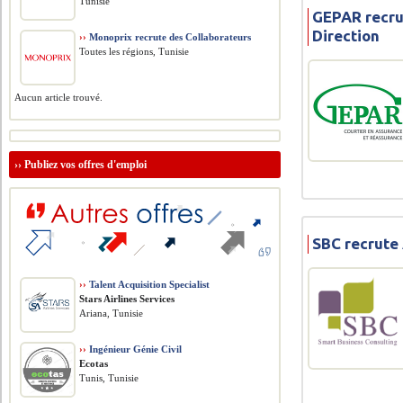
Tunisie
GEPAR recru
Direction
››
Monoprix recrute des Collaborateurs
Toutes les régions, Tunisie
Aucun article trouvé.
››
Publiez vos offres d'emploi
SBC recrute 
››
Talent Acquisition Specialist
Stars Airlines Services
Ariana, Tunisie
››
Ingénieur Génie Civil
Ecotas
Tunis, Tunisie