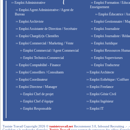
›› Emploi Administrative
›› Emploi Formation / Educat
Enseignement
›› Emploi Agent Administrative / Agent de
Bureau
›› Emploi Éducatrice / An
›› Emploi Archiviste
›› Emploi Gestionnaire / Ma
›› Emploi Assistante de Direction / Secrétaire
›› Emploi Journaliste
›› Emploi Chargé(e)s Clientèles
›› Emploi Journaliste / Rédac
›› Emploi Commercial / Marketing / Vente
›› Emploi Juridique
›› Emploi Commercial / Agent Commercial
›› Emploi Ressources Huma
›› Emploi Technico-Commercial
›› Emploi Superviseurs
›› Emploi Comptabilité - Finance
›› Emploi Traducteur
›› Emploi Conseillers / Consultants
›› Emploi Architecte
›› Emploi Coordinateur
›› Emploi Esthétique / Coiffure
›› Emploi Directeur / Manager
›› Emploi Freelance
›› Emploi Chef de projet
›› Emploi Génie Civil
›› Emploi Chef d’équipe
›› Emploi Ingénieur
›› Emploi Responsable
›› Emploi IT
Tunisie Travail Copyright 2026 ©
tunisietravail.net
Recrutement 3.0, Inbound Recruiting .- .-.. --- 
Candidats a la recherche d'emploi,
Tunisie Travail
vous permet de retrouver des offres d'emploi 