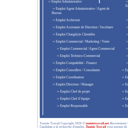
›› Emploi Administrative
›
E
›› Emploi Agent Administrative / Agent de
Bureau
›› Emploi Archiviste
›
›› Emploi Assistante de Direction / Secrétaire
›
›› Emploi Chargé(e)s Clientèles
›
›› Emploi Commercial / Marketing / Vente
›
›› Emploi Commercial / Agent Commercial
›
›› Emploi Technico-Commercial
›
›› Emploi Comptabilité - Finance
›
›› Emploi Conseillers / Consultants
›› E
›› Emploi Coordinateur
›› E
›› Emploi Directeur / Manager
›› E
›› Emploi Chef de projet
›› E
›› Emploi Chef d’équipe
›› E
›› Emploi Responsable
›› E
Tunisie Travail Copyright 2026 ©
tunisietravail.net
Recrutement 3.0,
Candidats a la recherche d'emploi,
Tunisie Travail
vous permet de re