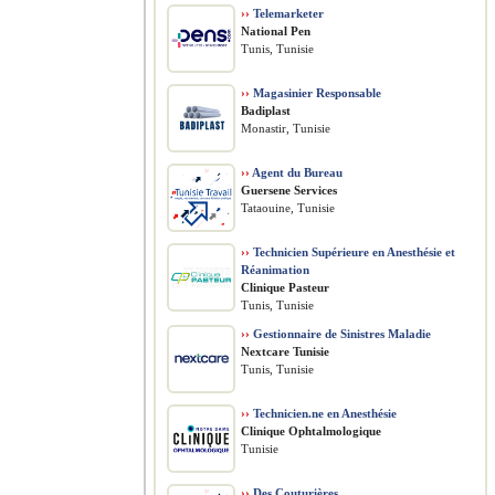
››
Telemarketer
National Pen
Tunis, Tunisie
››
Magasinier Responsable
Badiplast
Monastir, Tunisie
››
Agent du Bureau
Guersene Services
Tataouine, Tunisie
››
Technicien Supérieure en Anesthésie et
Réanimation
Clinique Pasteur
Tunis, Tunisie
››
Gestionnaire de Sinistres Maladie
Nextcare Tunisie
Tunis, Tunisie
››
Technicien.ne en Anesthésie
Clinique Ophtalmologique
Tunisie
››
Des Couturières