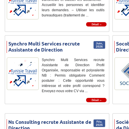
Accueillir les personnes et identifier
leurs demandes. – Utiliser les outils
bureautiques (traitement de ...
Détail ››
Synchro Multi Services recrute
Socob
Juin,
2026
Assistante de Direction
Direc
Synchro Multi Services recrute
Assistante de Direction Profil
Organisée, responsable et polyvalente
NB : Permis obligatoire Comment
postuler : Cette opportunité vous
intéresse et votre profil correspond ?
Envoyez-nous votre CV via ...
Détail ››
Ns Consulting recrute Assistante de
Socié
Fév,
2026
Direction
de Di