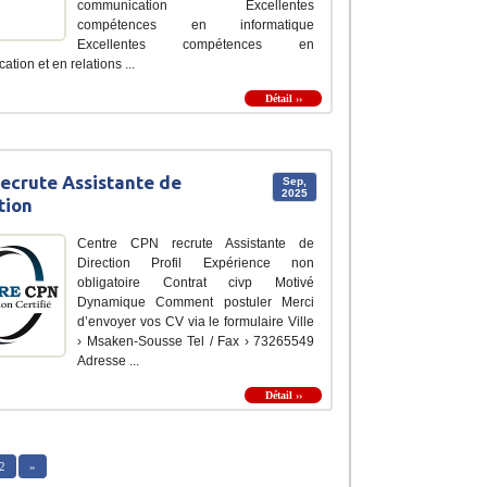
communication Excellentes
compétences en informatique
Excellentes compétences en
tion et en relations ...
Détail ››
ecrute Assistante de
Sep,
2025
tion
Centre CPN recrute Assistante de
Direction Profil Expérience non
obligatoire Contrat civp Motivé
Dynamique Comment postuler Merci
d’envoyer vos CV via le formulaire Ville
› Msaken-Sousse Tel / Fax › 73265549
Adresse ...
Détail ››
2
»