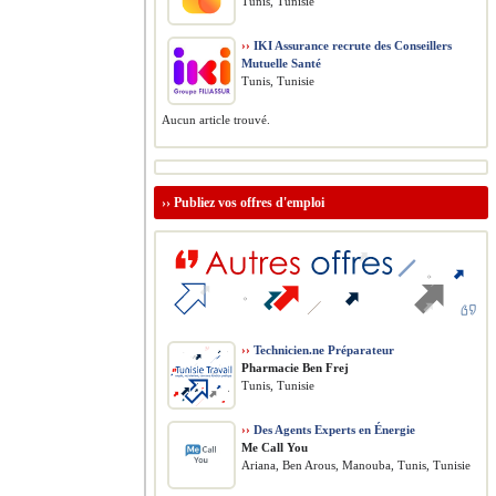
Tunis, Tunisie
››
IKI Assurance recrute des Conseillers
Mutuelle Santé
Tunis, Tunisie
Aucun article trouvé.
››
Publiez vos offres d'emploi
››
Technicien.ne Préparateur
Pharmacie Ben Frej
Tunis, Tunisie
››
Des Agents Experts en Énergie
Me Call You
Ariana, Ben Arous, Manouba, Tunis, Tunisie