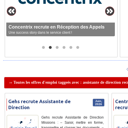
Concentrix recrute en Réception des Appels
Une success story dans le service client !
›› Toutes les offres d'emploi taggeés avec : assistante de direction r
Gehs recrute Assistante de
Centr
Juin,
2026
Direction
recru
Gehs recrute Assistante de Direction
Missions : – Saisir, mettre en forme,
transmettre et classer les documents. –