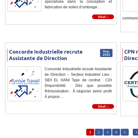
spécialisée dans la conception et
fabrication de voiles d’ombrage ...
Détail ››
communica
Concorde Industrielle recrute
CPN r
Sep,
2025
Assistante de Direction
Direc
Concorde Industrielle recrute Assistante
de Direction – Secteur Industriel Lieu :
SIDI EL HANI Type de contrat : CDI
Disponibilité : Dès que possible
Rémunération : À négocier selon profil
À propos ...
Détail ››
1
2
3
4
5
…
1