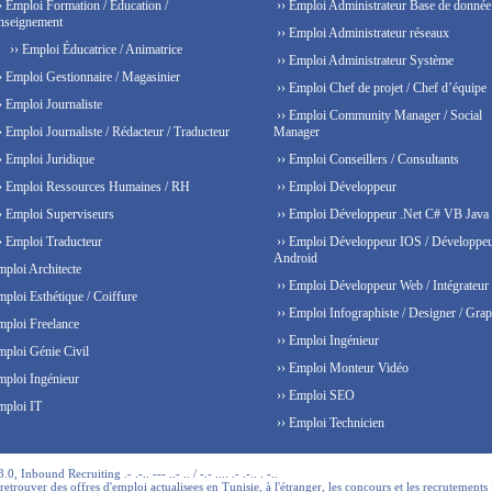
› Emploi Formation / Education /
›› Emploi Administrateur Base de donnée
nseignement
›› Emploi Administrateur réseaux
›› Emploi Éducatrice / Animatrice
›› Emploi Administrateur Système
› Emploi Gestionnaire / Magasinier
›› Emploi Chef de projet / Chef d’équipe
› Emploi Journaliste
›› Emploi Community Manager / Social
› Emploi Journaliste / Rédacteur / Traducteur
Manager
› Emploi Juridique
›› Emploi Conseillers / Consultants
› Emploi Ressources Humaines / RH
›› Emploi Développeur
› Emploi Superviseurs
›› Emploi Développeur .Net C# VB Java
› Emploi Traducteur
›› Emploi Développeur IOS / Développe
Android
mploi Architecte
›› Emploi Développeur Web / Intégrateur
mploi Esthétique / Coiffure
›› Emploi Infographiste / Designer / Grap
mploi Freelance
›› Emploi Ingénieur
mploi Génie Civil
›› Emploi Monteur Vidéo
mploi Ingénieur
›› Emploi SEO
mploi IT
›› Emploi Technicien
 Inbound Recruiting .- .-.. --- ..- .. / -.- .... .- .-.. . -..
trouver des offres d'emploi actualisees en Tunisie, à l'étranger, les concours et les recrutements 