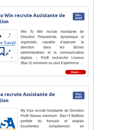
o Win recrute Assistante de
Déc,
2025
tion
Win To Win recrute Assistante de
Direction Polyvalente, dynamique et
organisée, capable d’appuyer la
direction dans les tâches
administratives et la communication
digitale. › Profil recherché Licence
(Bac›3) minimum ou plus Expérience ...
Détail ››
a recrute Assistante de
Sep,
2025
tion
My Visa recrute Assistante de Direction
Profil Niveau minimum : Bac+3 Maîtrise
parfaite du français et anglais
Excellentes compétences en