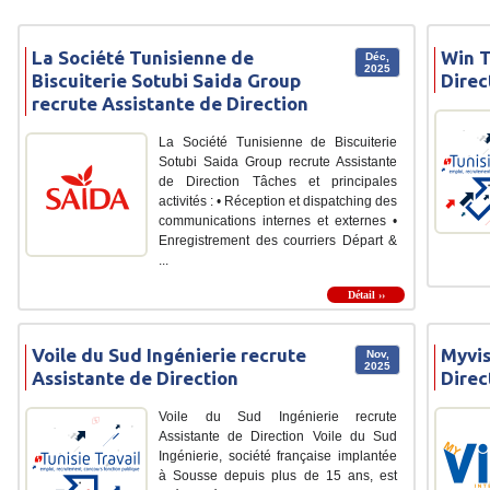
La Société Tunisienne de
Win T
Déc,
2025
Biscuiterie Sotubi Saida Group
Direc
recrute Assistante de Direction
La Société Tunisienne de Biscuiterie
Sotubi Saida Group recrute Assistante
de Direction Tâches et principales
activités : • Réception et dispatching des
communications internes et externes •
Enregistrement des courriers Départ &
...
Détail ››
Voile du Sud Ingénierie recrute
Myvis
Nov,
2025
Assistante de Direction
Direc
Voile du Sud Ingénierie recrute
Assistante de Direction Voile du Sud
Ingénierie, société française implantée
à Sousse depuis plus de 15 ans, est