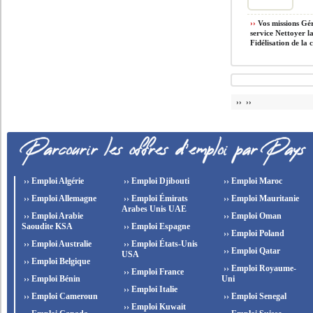
››
Vos missions Gér
service Nettoyer la
Fidélisation de la cl
›› ››
›› Emploi Algérie
›› Emploi Djibouti
›› Emploi Maroc
›› Emploi Allemagne
›› Emploi Émirats
›› Emploi Mauritanie
Arabes Unis UAE
›› Emploi Arabie
›› Emploi Oman
Saoudite KSA
›› Emploi Espagne
›› Emploi Poland
›› Emploi Australie
›› Emploi États-Unis
›› Emploi Qatar
USA
›› Emploi Belgique
›› Emploi Royaume-
›› Emploi France
›› Emploi Bénin
Uni
›› Emploi Italie
›› Emploi Cameroun
›› Emploi Senegal
›› Emploi Kuwait