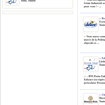
Tunis, Tunisie
Génie Industriel a
pour vous ! › ...
››
Res
Grou
Tunis
››
Vous aurez comme
œuvre de la Politiq
objectifs et ...
››
Edu
Littl
Tunis
››
– BTS Petite Enf
Enfance (ou équiva
préscolaire Personn
››
Ch
Mari
Tunis