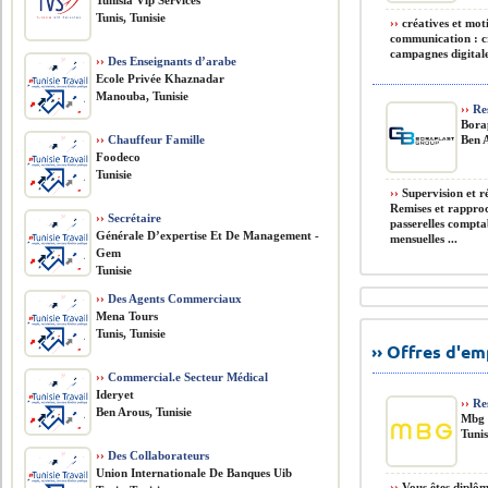
Tunisia Vip Services
Tunis, Tunisie
››
créatives et mot
communication : cr
campagnes digitales
››
Des Enseignants d’arabe
Ecole Privée Khaznadar
Manouba, Tunisie
››
Res
Bora
››
Chauffeur Famille
Ben A
Foodeco
Tunisie
››
Supervision et r
Remises et rapproc
››
Secrétaire
passerelles compta
Générale D’expertise Et De Management -
mensuelles ...
Gem
Tunisie
››
Des Agents Commerciaux
Mena Tours
Tunis, Tunisie
›› Offres d'e
››
Commercial.e Secteur Médical
Ideryet
››
Re
Ben Arous, Tunisie
Mbg 
Tunis
››
Des Collaborateurs
Union Internationale De Banques Uib
››
Vous êtes diplôm