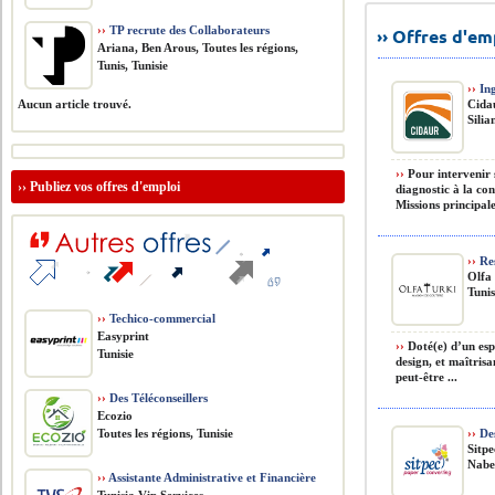
››
TP recrute des Collaborateurs
›› Offres d'e
Ariana, Ben Arous, Toutes les régions,
Tunis, Tunisie
››
Ing
Aucun article trouvé.
Cida
Silia
››
Pour intervenir s
››
Publiez vos offres d'emploi
diagnostic à la co
Missions principal
››
Res
Olfa
Tunis
››
Techico-commercial
Easyprint
››
Doté(e) d’un espr
Tunisie
design, et maîtrisa
peut-être ...
››
Des Téléconseillers
Ecozio
Toutes les régions, Tunisie
››
De
Sitpe
Nabeu
››
Assistante Administrative et Financière