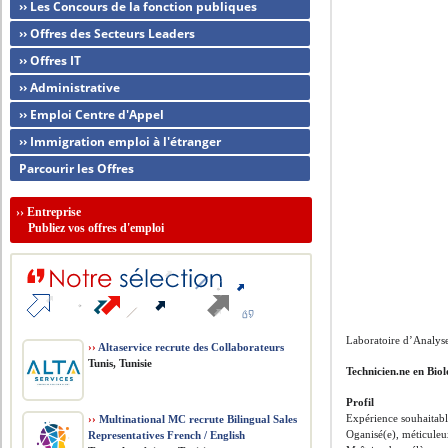
›› Les Concours de la fonction publiques
›› Offres des Secteurs Leaders
›› Offres IT
›› Administrative
›› Emploi Centre d'Appel
›› Immigration emploi à l'étranger
Parcourir les Offres
››
Entreprise
Publiez vos offres d'emploi
Laboratoire d’Analyse
››
Altaservice recrute des Collaborateurs
Tunis, Tunisie
Technicien.ne en Bio
Profil
Expérience souhaitabl
››
Multinational MC recrute Bilingual Sales
Oganisé(e), méticuleux
Representatives French / English