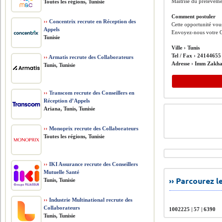
Maîtrise du prélèveme
Toutes les régions, Tunisie
Comment postuler
››
Concentrix recrute en Réception des
Cette opportunité vous
Appels
Envoyez-nous votre C
Tunisie
Ville ›
Tunis
Tel / Fax ›
24144655
››
Armatis recrute des Collaborateurs
Adresse ›
Imm Zakha
Tunis, Tunisie
››
Transcom recrute des Conseillers en
Réception d’Appels
Ariana, Tunis, Tunisie
››
Monoprix recrute des Collaborateurs
Toutes les régions, Tunisie
››
IKI Assurance recrute des Conseillers
Mutuelle Santé
›› Parcourez 
Tunis, Tunisie
››
Industrie Multinational recrute des
Collaborateurs
1002225 | 57 | 6390
Tunis, Tunisie