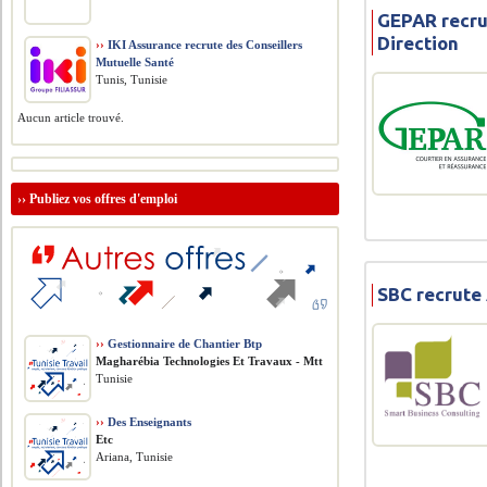
GEPAR recru
Direction
››
IKI Assurance recrute des Conseillers
Mutuelle Santé
Tunis, Tunisie
Aucun article trouvé.
››
Publiez vos offres d'emploi
SBC recrute 
››
Gestionnaire de Chantier Btp
Magharébia Technologies Et Travaux - Mtt
Tunisie
››
Des Enseignants
Etc
Ariana, Tunisie