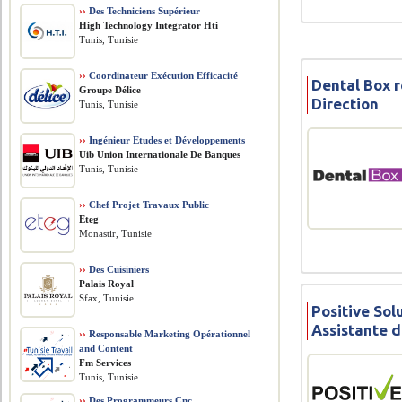
››
Des Techniciens Supérieur
High Technology Integrator Hti
Tunis, Tunisie
››
Coordinateur Exécution Efficacité
Dental Box r
Groupe Délice
Direction
Tunis, Tunisie
››
Ingénieur Etudes et Développements
Uib Union Internationale De Banques
Tunis, Tunisie
››
Chef Projet Travaux Public
Eteg
Monastir, Tunisie
››
Des Cuisiniers
Palais Royal
Sfax, Tunisie
Positive Sol
Assistante d
››
Responsable Marketing Opérationnel
and Content
Fm Services
Tunis, Tunisie
››
Des Programmeurs Cnc