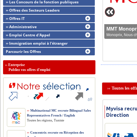
›› Les Concours de la fonction publiques
›› Offres des Secteurs Leaders
›› Offres IT
›› Administrative
MMT Monoprix
›› Emploi Centre d'Appel
Monoprix, Nous che
›› Immigration emploi à l'étranger
Parcourir les Offres
››
Entreprise
Publiez vos offres d'emploi
›› Toutes les of
Myvisa recru
››
Multinational MC recrute Bilingual Sales
Direction
Representatives French / English
Toutes les régions, Tunisie
››
Concentrix recrute en Réception des