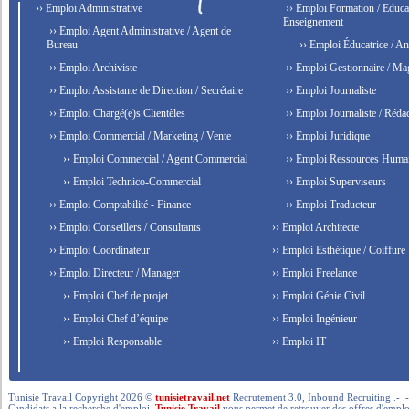
›› Emploi Administrative
›› Emploi Formation / Educat
Enseignement
›› Emploi Agent Administrative / Agent de
Bureau
›› Emploi Éducatrice / An
›› Emploi Archiviste
›› Emploi Gestionnaire / Ma
›› Emploi Assistante de Direction / Secrétaire
›› Emploi Journaliste
›› Emploi Chargé(e)s Clientèles
›› Emploi Journaliste / Rédac
›› Emploi Commercial / Marketing / Vente
›› Emploi Juridique
›› Emploi Commercial / Agent Commercial
›› Emploi Ressources Huma
›› Emploi Technico-Commercial
›› Emploi Superviseurs
›› Emploi Comptabilité - Finance
›› Emploi Traducteur
›› Emploi Conseillers / Consultants
›› Emploi Architecte
›› Emploi Coordinateur
›› Emploi Esthétique / Coiffure
›› Emploi Directeur / Manager
›› Emploi Freelance
›› Emploi Chef de projet
›› Emploi Génie Civil
›› Emploi Chef d’équipe
›› Emploi Ingénieur
›› Emploi Responsable
›› Emploi IT
Tunisie Travail Copyright 2026 ©
tunisietravail.net
Recrutement 3.0, Inbound Recruiting .- .-.. --- 
Candidats a la recherche d'emploi,
Tunisie Travail
vous permet de retrouver des offres d'emploi 