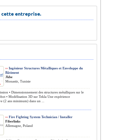
 cette entreprise.
››
Ingénieur Structures Métalliques et Enveloppe du
Bâtiment
Jkbe
Monastir, Tunisie
ssion • Dimensionnement des structures métalliques sur le
obot • Modélisation 3D sur Tekla Une expérience
ive (2 ans minimum) dans un ...
››
Fire Fighting System Technician / Installer
Fiberlinks
Allemagne, Poland