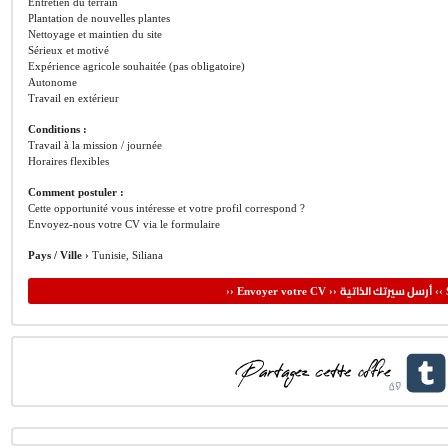
Entretien du terrain
Plantation de nouvelles plantes
Nettoyage et maintien du site
Sérieux et motivé
Expérience agricole souhaitée (pas obligatoire)
Autonome
Travail en extérieur
Conditions :
Travail à la mission / journée
Horaires flexibles
Comment postuler :
Cette opportunité vous intéresse et votre profil correspond ?
Envoyez-nous votre CV via le formulaire
Pays / Ville ›
Tunisie, Siliana
أرسل سيرتك الذاتية
›› Envoyer votre CV ››
‹‹ 