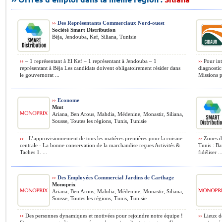
››
Des Représentants Commerciaux Nord-ouest
Société Smart Distribution
Béja, Jendouba, Kef, Siliana, Tunisie
››
– 1 représentant à El Kef – 1 représentant à Jendouba – 1
››
Pour int
représentant à Béja Les candidats doivent obligatoirement résider dans
diagnostic
le gouvernorat ...
Missions 
››
Econome
Mmt
Ariana, Ben Arous, Mahdia, Médenine, Monastir, Siliana,
Sousse, Toutes les régions, Tunis, Tunisie
››
- L’approvisionnement de tous les matières premières pour la cuisine
››
Zones d’
centrale - La bonne conservation de la marchandise reçues Activités &
Tunis : Ba
Taches 1. ...
fidéliser ..
››
Des Employées Commercial Jardins de Carthage
Monoprix
Ariana, Ben Arous, Mahdia, Médenine, Monastir, Siliana,
Sousse, Toutes les régions, Tunis, Tunisie
››
Des personnes dynamiques et motivées pour rejoindre notre équipe !
››
Lieux de