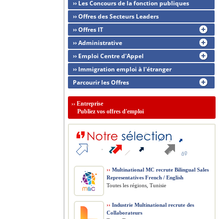
›› Les Concours de la fonction publiques
›› Offres des Secteurs Leaders
›› Offres IT
›› Administrative
›› Emploi Centre d'Appel
›› Immigration emploi à l'étranger
Parcourir les Offres
››
Entreprise
Publiez vos offres d'emploi
››
Multinational MC recrute Bilingual Sales
Representatives French / English
Toutes les régions, Tunisie
››
Industrie Multinational recrute des
Collaborateurs