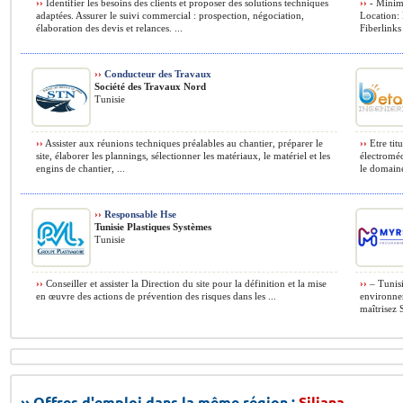
››
Identifier les besoins des clients et proposer des solutions techniques
››
- Minimu
adaptées. Assurer le suivi commercial : prospection, négociation,
Location:
élaboration des devis et relances. ...
Fiberlinks 
››
Conducteur des Travaux
Société des Travaux Nord
Tunisie
››
Assister aux réunions techniques préalables au chantier, préparer le
››
Etre tit
site, élaborer les plannings, sélectionner les matériaux, le matériel et les
électroméc
engins de chantier, ...
le domaine
››
Responsable Hse
Tunisie Plastiques Systèmes
Tunisie
››
Conseiller et assister la Direction du site pour la définition et la mise
››
– Tunisi
en œuvre des actions de prévention des risques dans les ...
environnem
maîtrisez S
›› Offres d'emploi dans la même région :
Siliana