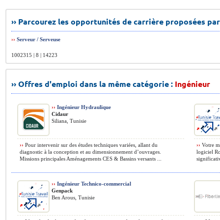
›› Parcourez les opportunités de carrière proposées par
››
Serveur / Serveuse
1002315 | 8 | 14223
›› Offres d'emploi dans la même catégorie :
Ingénieur
››
Ingénieur Hydraulique
Cidaur
Siliana, Tunisie
››
Pour intervenir sur des études techniques variées, allant du
››
Votre mi
diagnostic à la conception et au dimensionnement d’ouvrages.
logiciel R
Missions principales Aménagements CES & Bassins versants ...
significat
››
Ingénieur Technico-commercial
Genpack
Ben Arous, Tunisie