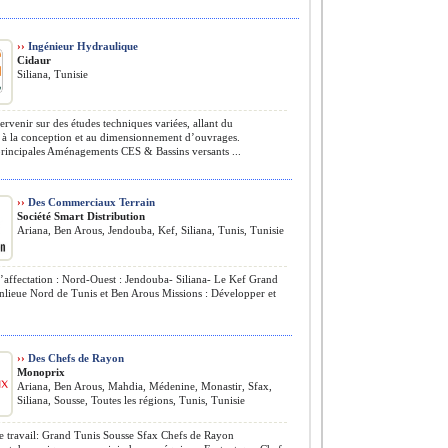
››
Ingénieur Hydraulique
Cidaur
Siliana, Tunisie
ervenir sur des études techniques variées, allant du
 à la conception et au dimensionnement d’ouvrages.
principales Aménagements CES & Bassins versants ...
››
Des Commerciaux Terrain
Société Smart Distribution
Ariana, Ben Arous, Jendouba, Kef, Siliana, Tunis, Tunisie
affectation : Nord-Ouest : Jendouba- Siliana- Le Kef Grand
nlieue Nord de Tunis et Ben Arous Missions : Développer et
.
››
Des Chefs de Rayon
Monoprix
Ariana, Ben Arous, Mahdia, Médenine, Monastir, Sfax,
Siliana, Sousse, Toutes les régions, Tunis, Tunisie
 travail: Grand Tunis Sousse Sfax Chefs de Rayon