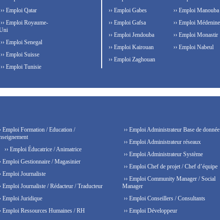
›› Emploi Qatar
›› Emploi Gabes
›› Emploi Manouba
›› Emploi Royaume-
›› Emploi Gafsa
›› Emploi Médenine
Uni
›› Emploi Jendouba
›› Emploi Monastir
›› Emploi Senegal
›› Emploi Kairouan
›› Emploi Nabeul
›› Emploi Suisse
›› Emploi Zaghouan
›› Emploi Tunisie
› Emploi Formation / Education /
›› Emploi Administrateur Base de donnée
nseignement
›› Emploi Administrateur réseaux
›› Emploi Éducatrice / Animatrice
›› Emploi Administrateur Système
› Emploi Gestionnaire / Magasinier
›› Emploi Chef de projet / Chef d’équipe
› Emploi Journaliste
›› Emploi Community Manager / Social
› Emploi Journaliste / Rédacteur / Traducteur
Manager
› Emploi Juridique
›› Emploi Conseillers / Consultants
› Emploi Ressources Humaines / RH
›› Emploi Développeur