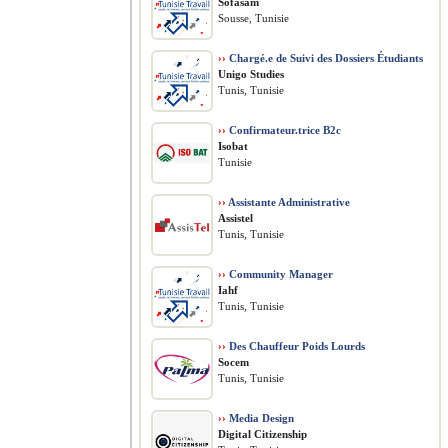
Sofasam
Sousse, Tunisie
››
Chargé.e de Suivi des Dossiers Étudiants
Unigo Studies
Tunis, Tunisie
››
Confirmateur.trice B2c
Isobat
Tunisie
››
Assistante Administrative
Assistel
Tunis, Tunisie
››
Community Manager
Iahf
Tunis, Tunisie
››
Des Chauffeur Poids Lourds
Socem
Tunis, Tunisie
››
Media Design
Digital Citizenship