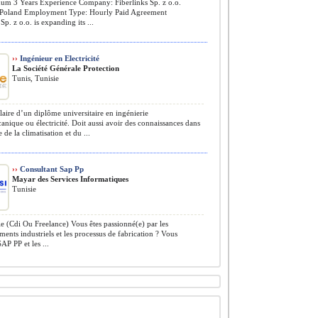
m 3 Years Experience Company: Fiberlinks Sp. z o.o.
 Poland Employment Type: Hourly Paid Agreement
Sp. z o.o. is expanding its ...
››
Ingénieur en Electricité
La Société Générale Protection
Tunis, Tunisie
ulaire d’un diplôme universitaire en ingénierie
anique ou électricité. Doit aussi avoir des connaissances dans
 de la climatisation et du ...
››
Consultant Sap Pp
Mayar des Services Informatiques
Tunisie
e (Cdi Ou Freelance) Vous êtes passionné(e) par les
ents industriels et les processus de fabrication ? Vous
AP PP et les ...