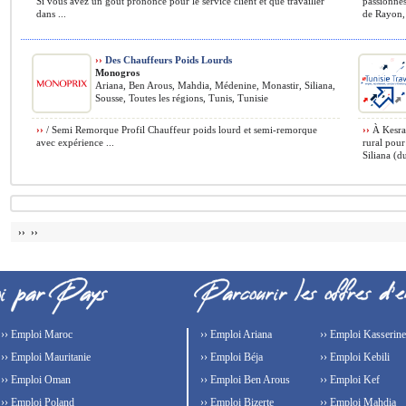
Si vous avez un goût prononcé pour le service client et que travailler
passionnés
dans ...
de Rayon, 
››
Des Chauffeurs Poids Lourds
Monogros
Ariana, Ben Arous, Mahdia, Médenine, Monastir, Siliana,
Sousse, Toutes les régions, Tunis, Tunisie
››
/ Semi Remorque Profil Chauffeur poids lourd et semi-remorque
››
À Kesra 
avec expérience ...
rural pour
Siliana (du
›› ››
›› Emploi Maroc
›› Emploi Ariana
›› Emploi Kasserine
›› Emploi Mauritanie
›› Emploi Béja
›› Emploi Kebili
›› Emploi Oman
›› Emploi Ben Arous
›› Emploi Kef
›› Emploi Poland
›› Emploi Bizerte
›› Emploi Mahdia