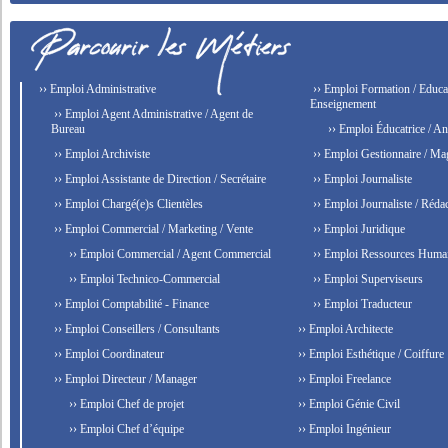
›› Emploi Administrative
›› Emploi Formation / Educat
Enseignement
›› Emploi Agent Administrative / Agent de
Bureau
›› Emploi Éducatrice / An
›› Emploi Archiviste
›› Emploi Gestionnaire / Ma
›› Emploi Assistante de Direction / Secrétaire
›› Emploi Journaliste
›› Emploi Chargé(e)s Clientèles
›› Emploi Journaliste / Rédac
›› Emploi Commercial / Marketing / Vente
›› Emploi Juridique
›› Emploi Commercial / Agent Commercial
›› Emploi Ressources Huma
›› Emploi Technico-Commercial
›› Emploi Superviseurs
›› Emploi Comptabilité - Finance
›› Emploi Traducteur
›› Emploi Conseillers / Consultants
›› Emploi Architecte
›› Emploi Coordinateur
›› Emploi Esthétique / Coiffure
›› Emploi Directeur / Manager
›› Emploi Freelance
›› Emploi Chef de projet
›› Emploi Génie Civil
›› Emploi Chef d’équipe
›› Emploi Ingénieur