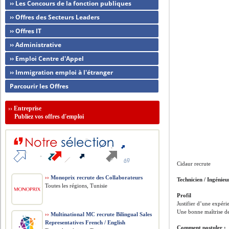
›› Les Concours de la fonction publiques
›› Offres des Secteurs Leaders
›› Offres IT
›› Administrative
›› Emploi Centre d'Appel
›› Immigration emploi à l'étranger
Parcourir les Offres
››
Entreprise
Publiez vos offres d'emploi
Cidaur recrute
››
Monoprix recrute des Collaborateurs
Technicien / Ingéni
Toutes les régions, Tunisie
Profil
Justifier d’une expéri
Une bonne maîtrise de
››
Multinational MC recrute Bilingual Sales
Representatives French / English
Comment postuler :