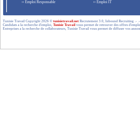
›› Emploi Responsable
›› Emploi IT
Tunisie Travail Copyright 2026 ©
tunisietravail.net
Recrutement 3.0, Inbound Recruiting .- .-.. --- 
Candidats a la recherche d'emploi,
Tunisie Travail
vous permet de retrouver des offres d'emploi 
Entreprises a la recherche de collaborateurs, Tunisie Travail vous permet de diffuser vos annon