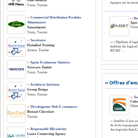
Hms Médical
équipes sur le terrai
Tunis, Tunisie
››
Commercial Distribution Produits
››
Des
Alimentaires
Aget
Tunis
Sunantipasti
Tunis, Tunisie
››
Secrétaire
››
• Diplôme d’ingé
Hannibal Training
maîtrise du logici
Ariana, Tunisie
BT/MT ...
››
Agent Evaluateur Sinistres
Nextcare Tunisie
Tunis, Tunisie
›› Offres d'e
››
Architecte Intérieur
Group Design
Tunis, Tunisie
››
Tec
Cida
Silia
››
Développeuse Web E-commerce
Bostani Chocolate
Tunisie
››
Justifier d’une e
de levés topographi
››
Responsable Mécanicien
des logiciels AutoC
Laura Connecting Agency