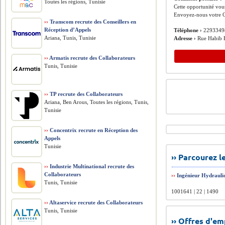
Toutes les régions, Tunisie
Cette opportunité vous
Envoyez-nous votre C
››
Transcom recrute des Conseillers en
Réception d’Appels
Téléphone ›
2293349
Ariana, Tunis, Tunisie
Adresse ›
Rue Habib B
››
Armatis recrute des Collaborateurs
Tunis, Tunisie
››
TP recrute des Collaborateurs
Ariana, Ben Arous, Toutes les régions, Tunis,
Tunisie
››
Concentrix recrute en Réception des
Appels
Tunisie
›› Parcourez 
››
Industrie Multinational recrute des
Collaborateurs
››
Ingénieur Hydrauli
Tunis, Tunisie
1001641 | 22 | 1490
››
Altaservice recrute des Collaborateurs
Tunis, Tunisie
›› Offres d'e