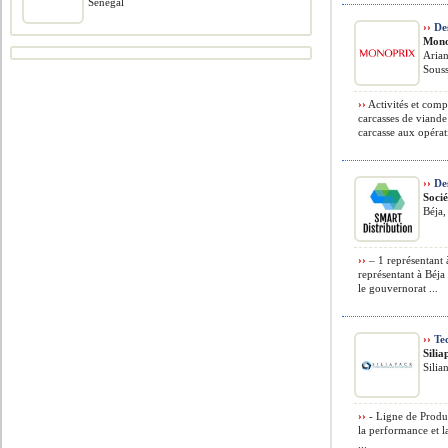
Senegal
››
De
Mono
Arian
Souss
››
Activités et comp
carcasses de viande
carcasse aux opéra
››
Des
Soci
Béja,
››
– 1 représentant 
représentant à Béja
le gouvernorat ...
››
Tec
Sili
Silia
››
- Ligne de Produc
la performance et l
...