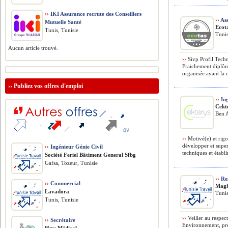
››
IKI Assurance recrute des Conseillers
››
Ass
Mutuelle Santé
Ecot
Tunis, Tunisie
Tunis
Aucun article trouvé.
››
Sivp Profil Techn
Fraichement diplô
organisée ayant la ca
››
Publiez vos offres d'emploi
››
Ing
Cekt
Ben A
››
Motivé(e) et rigo
développer et superv
››
Ingénieur Génie Civil
techniques et établi
Société Feriel Bâtiment General Sfbg
Gafsa, Tozeur, Tunisie
››
Re
››
Commercial
Magh
Lavadora
Tunis
Tunis, Tunisie
››
Veiller au respec
››
Secrétaire
Environnement, prév