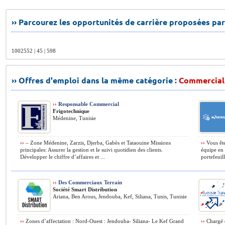
›› Parcourez les opportunités de carrière proposées par
1002552 | 45 | 598
›› Offres d'emploi dans la même catégorie :
Commercial
››
Responsable Commercial
Frigotechnique
Médenine, Tunisie
››
– Zone Médenine, Zarzis, Djerba, Gabès et Tataouine Missions
››
Vous ête
principales: Assurer la gestion et le suivi quotidien des clients.
équipe en
Développer le chiffre d’affaires et ...
portefeuill
››
Des Commerciaux Terrain
Société Smart Distribution
Ariana, Ben Arous, Jendouba, Kef, Siliana, Tunis, Tunisie
››
Zones d’affectation : Nord-Ouest : Jendouba- Siliana- Le Kef Grand
››
Chargé d