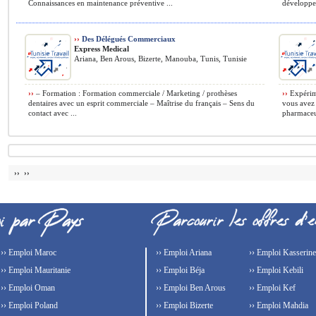
Connaissances en maintenance préventive ...
développe
››
Des Délégués Commerciaux
Express Medical
Ariana, Ben Arous, Bizerte, Manouba, Tunis, Tunisie
››
– Formation : Formation commerciale / Marketing / prothèses
››
Expérime
dentaires avec un esprit commerciale – Maîtrise du français – Sens du
vous avez 
contact avec ...
pharmaceut
›› ››
›› Emploi Maroc
›› Emploi Ariana
›› Emploi Kasserine
›› Emploi Mauritanie
›› Emploi Béja
›› Emploi Kebili
›› Emploi Oman
›› Emploi Ben Arous
›› Emploi Kef
›› Emploi Poland
›› Emploi Bizerte
›› Emploi Mahdia