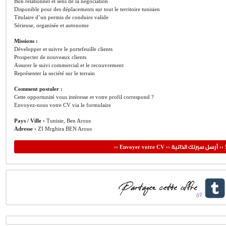
Bon relationnel et sens de la négociation
Disponible pour des déplacements sur tout le territoire tunisien
Titulaire d’un permis de conduire valide
Sérieuse, organisée et autonome
Missions :
Développer et suivre le portefeuille clients
Prospecter de nouveaux clients
Assurer le suivi commercial et le recouvrement
Représenter la société sur le terrain
Comment postuler :
Cette opportunité vous intéresse et votre profil correspond ?
Envoyez-nous votre CV via le formulaire
Pays / Ville ›
Tunisie, Ben Arous
Adresse ›
ZI Mrghira BEN Arous
أرسل سيرتك الذاتية
›› Envoyer votre CV ››
‹‹ 