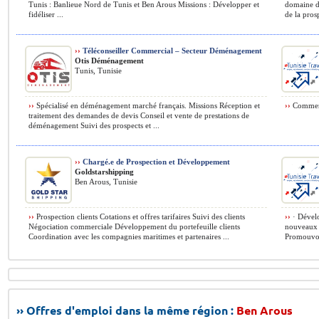
Tunis : Banlieue Nord de Tunis et Ben Arous Missions : Développer et
domaine d
fidéliser ...
de la pros
››
Téléconseiller Commercial – Secteur Déménagement
Otis Déménagement
Tunis, Tunisie
››
Spécialisé en déménagement marché français. Missions Réception et
››
Commerci
traitement des demandes de devis Conseil et vente de prestations de
déménagement Suivi des prospects et ...
››
Chargé.e de Prospection et Développement
Goldstarshipping
Ben Arous, Tunisie
››
Prospection clients Cotations et offres tarifaires Suivi des clients
››
· Dévelo
Négociation commerciale Développement du portefeuille clients
nouveaux c
Coordination avec les compagnies maritimes et partenaires ...
Promouvoir
›› Offres d'emploi dans la même région :
Ben Arous