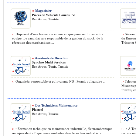
››
Magasinier
Pieces de Véhicule Lourds Pvl
Ben Arous, Tunisie
››
Disposant d’une formation en mécanique pour renforcer notre
››
Niveau d
équipe. Le candidat sera responsable de la gestion du stock, de la
du Bureau 
réception des marchandises ...
Trésorier G
››
Assistante de Direction
Synchro Multi Services
Ben Arous, Tunis, Tunisie
››
Organisée, responsable et polyvalente NB : Permis obligatoire ...
››
Talentue
Missions p
fournis, en
››
Des Techniciens Maintenance
Plasteel
Ben Arous, Tunisie
››
• Formation technique en maintenance industrielle, électromécanique
››
.e À Tem
ou équivalent • Expérience souhaitée dans le secteur industriel •
recrute un