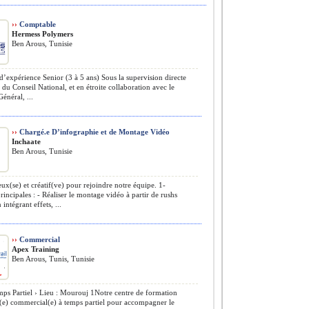
››
Comptable
Hermess Polymers
Ben Arous, Tunisie
’expérience Senior (3 à 5 ans) Sous la supervision directe
du Conseil National, et en étroite collaboration avec le
énéral, ...
››
Chargé.e D’infographie et de Montage Vidéo
Inchaate
Ben Arous, Tunisie
ux(se) et créatif(ve) pour rejoindre notre équipe. 1-
rincipales : - Réaliser le montage vidéo à partir de rushs
 intégrant effets, ...
››
Commercial
Apex Training
Ben Arous, Tunis, Tunisie
ps Partiel › Lieu : Mourouj 1Notre centre de formation
(e) commercial(e) à temps partiel pour accompagner le