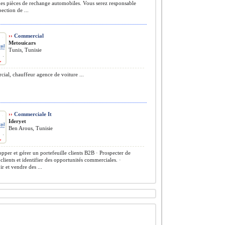
es pièces de rechange automobiles. Vous serez responsable
pection de ...
››
Commercial
Metouicars
Tunis, Tunisie
al, chauffeur agence de voiture ...
››
Commerciale It
Ideryet
Ben Arous, Tunisie
pper et gérer un portefeuille clients B2B · Prospecter de
lients et identifier des opportunités commerciales. ·
 et vendre des ...