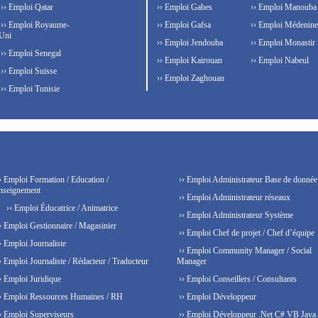
›› Emploi Qatar
›› Emploi Gabes
›› Emploi Manouba
›› Emploi Royaume-
›› Emploi Gafsa
›› Emploi Médenine
Uni
›› Emploi Jendouba
›› Emploi Monastir
›› Emploi Senegal
›› Emploi Kairouan
›› Emploi Nabeul
›› Emploi Suisse
›› Emploi Zaghouan
›› Emploi Tunisie
› Emploi Formation / Education /
›› Emploi Administrateur Base de donnée
nseignement
›› Emploi Administrateur réseaux
›› Emploi Éducatrice / Animatrice
›› Emploi Administrateur Système
› Emploi Gestionnaire / Magasinier
›› Emploi Chef de projet / Chef d’équipe
› Emploi Journaliste
›› Emploi Community Manager / Social
› Emploi Journaliste / Rédacteur / Traducteur
Manager
› Emploi Juridique
›› Emploi Conseillers / Consultants
› Emploi Ressources Humaines / RH
›› Emploi Développeur
› Emploi Superviseurs
›› Emploi Développeur .Net C# VB Java