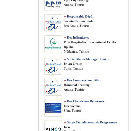
Ppm Engineering
Ariana, Tunisie
››
Responsable Dépôt
Société Commerciale
Ben Arous, Tunisie
››
Des Infirmier.es
Pôle Hospitalier International Echifa
Djerba
Médenine, Tunisie
››
Social Media Manager Junior
Ealan Group
Tunis, Tunisie
››
Des Commerciaux B2b
Hannibal Training
Ariana, Tunisie
››
Des Electriciens Débutants
Electricplus
Sfax, Tunisie
››
Stage Coordinateur de Programme
Inco