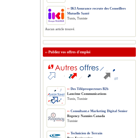
››
IKI Assurance recrute des Conseillers
Mutuelle Santé
Tunis, Tunisie
Aucun article trouvé.
››
Publiez vos offres d'emploi
››
Des Téléprospecteurs B2b
Lancème Communications
Tunis, Tunisie
››
Consultant.e Marketing Digital Senior
Regency Nannies Canada
Tunisie
››
Technicien de Terrain