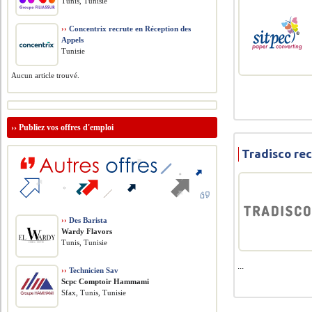
Tunis, Tunisie
››
Concentrix recrute en Réception des
Appels
Tunisie
Aucun article trouvé.
››
Publiez vos offres d'emploi
Tradisco re
››
Des Barista
Wardy Flavors
Tunis, Tunisie
...
››
Technicien Sav
Scpc Comptoir Hammami
Sfax, Tunis, Tunisie