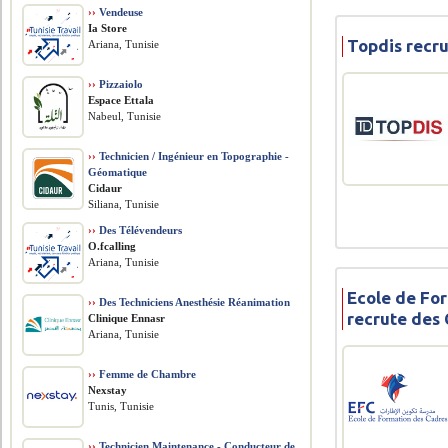
››
Vendeuse
Ia Store
Topdis recr
Ariana, Tunisie
››
Pizzaiolo
Espace Ettala
Nabeul, Tunisie
››
Technicien / Ingénieur en Topographie -
Géomatique
Cidaur
Siliana, Tunisie
››
Des Télévendeurs
O.fcalling
Ariana, Tunisie
Ecole de Fo
››
Des Techniciens Anesthésie Réanimation
recrute des
Clinique Ennasr
Ariana, Tunisie
››
Femme de Chambre
Nexstay
Tunis, Tunisie
››
Technicien Maintenance - Conducteur de