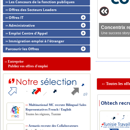
›› Les Concours de la fonction publiques
›› Offres des Secteurs Leaders
›› Offres IT
›› Administrative
Concentrix r
›› Emploi Centre d'Appel
Une success story 
›› Immigration emploi à l'étranger
Parcourir les Offres
››
Entreprise
Publiez vos offres d'emploi
›› Toutes les o
Ohtech recr
››
Multinational MC recrute Bilingual Sales
Representatives French / English
Toutes les régions, Tunisie
››
Armatis recrute des Collaborateurs