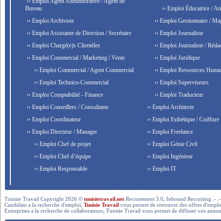
›› Emploi Agent Administrative / Agent de
Bureau
›› Emploi Éducatrice / An
›› Emploi Archiviste
›› Emploi Gestionnaire / Ma
›› Emploi Assistante de Direction / Secrétaire
›› Emploi Journaliste
›› Emploi Chargé(e)s Clientèles
›› Emploi Journaliste / Rédac
›› Emploi Commercial / Marketing / Vente
›› Emploi Juridique
›› Emploi Commercial / Agent Commercial
›› Emploi Ressources Huma
›› Emploi Technico-Commercial
›› Emploi Superviseurs
›› Emploi Comptabilité - Finance
›› Emploi Traducteur
›› Emploi Conseillers / Consultants
›› Emploi Architecte
›› Emploi Coordinateur
›› Emploi Esthétique / Coiffure
›› Emploi Directeur / Manager
›› Emploi Freelance
›› Emploi Chef de projet
›› Emploi Génie Civil
›› Emploi Chef d’équipe
›› Emploi Ingénieur
›› Emploi Responsable
›› Emploi IT
Tunisie Travail Copyright 2026 ©
tunisietravail.net
Recrutement 3.0, Inbound Recruiting .- .-.. --- 
Candidats a la recherche d'emploi,
Tunisie Travail
vous permet de retrouver des offres d'emploi 
Entreprises a la recherche de collaborateurs, Tunisie Travail vous permet de diffuser vos annon