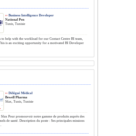
››
Business Intelligence Developer
National Pen
Tunis, Tunisie
 to help with the workload for our Contact Centre BI team,
This is an exciting opportunity for a motivated BI Developer
››
Délégué Médical
Bewell Pharma
Sfax, Tunis, Tunisie
 Sfax Pour promouvoir notre gamme de produits auprès des
nels de santé. Description du poste : Ses principales missions
..