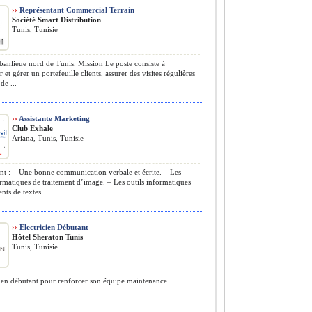
››
Représentant Commercial Terrain
Société Smart Distribution
Tunis, Tunisie
banlieue nord de Tunis. Mission Le poste consiste à
 et gérer un portefeuille clients, assurer des visites régulières
de ...
››
Assistante Marketing
Club Exhale
Ariana, Tunis, Tunisie
nt : – Une bonne communication verbale et écrite. – Les
ormatiques de traitement d’image. – Les outils informatiques
nts de textes. ...
››
Electricien Débutant
Hôtel Sheraton Tunis
Tunis, Tunisie
ien débutant pour renforcer son équipe maintenance. ...