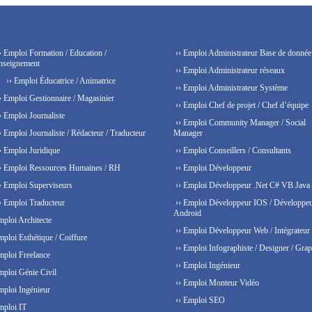
› Emploi Formation / Education /
›› Emploi Administrateur Base de donnée
nseignement
›› Emploi Administrateur réseaux
›› Emploi Éducatrice / Animatrice
›› Emploi Administrateur Système
› Emploi Gestionnaire / Magasinier
›› Emploi Chef de projet / Chef d’équipe
› Emploi Journaliste
›› Emploi Community Manager / Social
› Emploi Journaliste / Rédacteur / Traducteur
Manager
› Emploi Juridique
›› Emploi Conseillers / Consultants
› Emploi Ressources Humaines / RH
›› Emploi Développeur
› Emploi Superviseurs
›› Emploi Développeur .Net C# VB Java
› Emploi Traducteur
›› Emploi Développeur IOS / Développe
Android
mploi Architecte
›› Emploi Développeur Web / Intégrateur
mploi Esthétique / Coiffure
›› Emploi Infographiste / Designer / Grap
mploi Freelance
›› Emploi Ingénieur
mploi Génie Civil
›› Emploi Monteur Vidéo
mploi Ingénieur
›› Emploi SEO
mploi IT