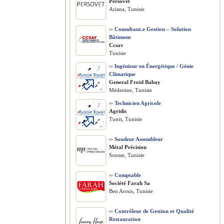
Persovet
Ariana, Tunisie
››
Consultant.e Gestion – Solution
Bâtiment
Ccsav
Tunisie
››
Ingénieur en Énergétique / Génie
Climatique
General Froid Babay
Médenine, Tunisie
››
Technicien Agricole
Agridis
Tunis, Tunisie
››
Soudeur Assembleur
Métal Précision
Sousse, Tunisie
››
Comptable
Société Farah Sa
Ben Arous, Tunisie
››
Contrôleur de Gestion et Qualité
Restauration