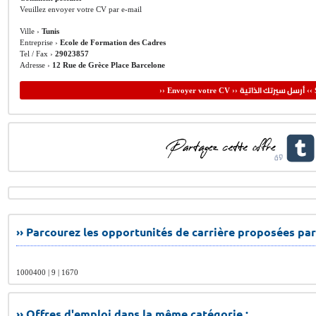
Veuillez envoyer votre CV par e-mail
Ville ›
Tunis
Entreprise ›
Ecole de Formation des Cadres
Tel / Fax ›
29023857
Adresse ›
12 Rue de Grèce Place Barcelone
أرسل سيرتك الذاتية
›› Envoyer votre CV ››
‹‹ 
›› Parcourez les opportunités de carrière proposées par
1000400 | 9 | 1670
›› Offres d'emploi dans la même catégorie :