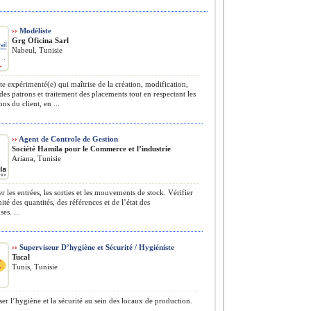
››
Modéliste
Grg Oficina Sarl
Nabeul, Tunisie
e expérimenté(e) qui maîtrise de la création, modification,
des patrons et traitement des placements tout en respectant les
ons du client, en ...
››
Agent de Controle de Gestion
Société Hamila pour le Commerce et l’industrie
Ariana, Tunisie
r les entrées, les sorties et les mouvements de stock. Vérifier
ité des quantités, des références et de l’état des
es. ...
››
Superviseur D’hygiène et Sécurité / Hygiéniste
Tucal
Tunis, Tunisie
er l’hygiène et la sécurité au sein des locaux de production.