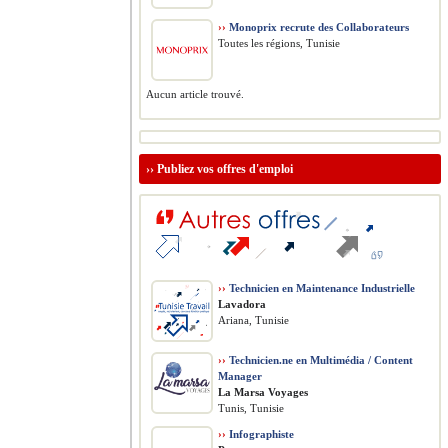
››
Monoprix recrute des Collaborateurs
Toutes les régions, Tunisie
Aucun article trouvé.
››
Publiez vos offres d'emploi
››
Technicien en Maintenance Industrielle
Lavadora
Ariana, Tunisie
››
Technicien.ne en Multimédia / Content
Manager
La Marsa Voyages
Tunis, Tunisie
››
Infographiste