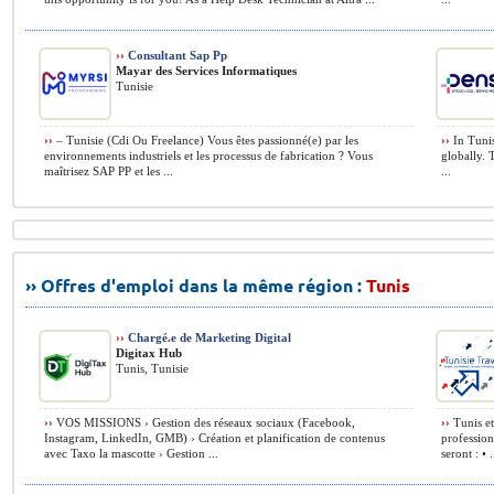
››
Consultant Sap Pp
Mayar des Services Informatiques
Tunisie
››
– Tunisie (Cdi Ou Freelance) Vous êtes passionné(e) par les
››
In Tunis
environnements industriels et les processus de fabrication ? Vous
globally. 
maîtrisez SAP PP et les ...
...
›› Offres d'emploi dans la même région :
Tunis
››
Chargé.e de Marketing Digital
Digitax Hub
Tunis, Tunisie
››
VOS MISSIONS › Gestion des réseaux sociaux (Facebook,
››
Tunis et
Instagram, LinkedIn, GMB) › Création et planification de contenus
profession
avec Taxo la mascotte › Gestion ...
seront : • .