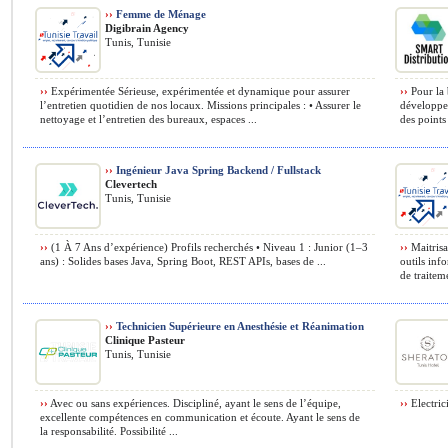
››
Femme de Ménage
Digibrain Agency
Tunis, Tunisie
››
Expérimentée Sérieuse, expérimentée et dynamique pour assurer
››
Pour la 
l’entretien quotidien de nos locaux. Missions principales : • Assurer le
développer
nettoyage et l’entretien des bureaux, espaces ...
des points 
››
Ingénieur Java Spring Backend / Fullstack
Clevertech
Tunis, Tunisie
››
(1 À 7 Ans d’expérience) Profils recherchés • Niveau 1 : Junior (1–3
››
Maitrisa
ans) : Solides bases Java, Spring Boot, REST APIs, bases de ...
outils inf
de traiteme
››
Technicien Supérieure en Anesthésie et Réanimation
Clinique Pasteur
Tunis, Tunisie
››
Avec ou sans expériences. Discipliné, ayant le sens de l’équipe,
››
Electric
excellente compétences en communication et écoute. Ayant le sens de
la responsabilité. Possibilité ...