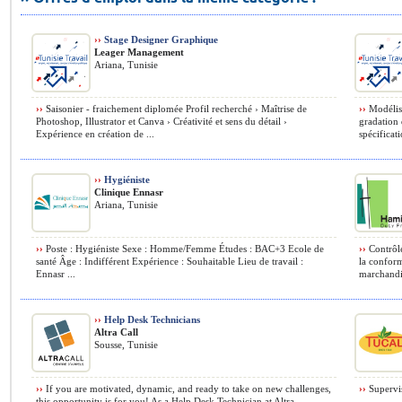
››
Stage Designer Graphique
Leager Management
Ariana, Tunisie
››
Saisonier - fraichement diplomée Profil recherché › Maîtrise de
››
Modélist
Photoshop, Illustrator et Canva › Créativité et sens du détail ›
gradation 
Expérience en création de ...
spécificati
››
Hygiéniste
Clinique Ennasr
Ariana, Tunisie
››
Poste : Hygiéniste Sexe : Homme/Femme Études : BAC+3 Ecole de
››
Contrôle
santé Âge : Indifférent Expérience : Souhaitable Lieu de travail :
la conform
Ennasr ...
marchandis
››
Help Desk Technicians
Altra Call
Sousse, Tunisie
››
If you are motivated, dynamic, and ready to take on new challenges,
››
Supervis
this opportunity is for you! As a Help Desk Technician at Altra ...
...