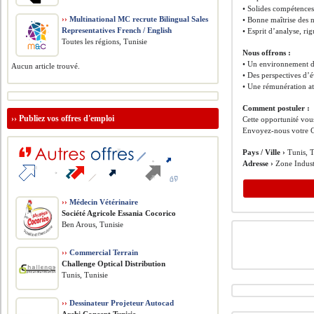
• Solides compétence
››
Multinational MC recrute Bilingual Sales
• Bonne maîtrise des n
Representatives French / English
• Esprit d’analyse, rig
Toutes les régions, Tunisie
Nous offrons :
• Un environnement de
Aucun article trouvé.
• Des perspectives d’
• Une rémunération att
Comment postuler :
››
Publiez vos offres d'emploi
Cette opportunité vous
Envoyez-nous votre C
Pays / Ville ›
Tunis, T
Adresse ›
Zone Indust
››
Médecin Vétérinaire
Société Agricole Essania Cocorico
Ben Arous, Tunisie
››
Commercial Terrain
Challenge Optical Distribution
Tunis, Tunisie
››
Dessinateur Projeteur Autocad