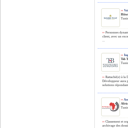
››
Vei
Hôte
Tunis
››
Personnes dynamiq
client, avec un exce
...
››
Ing
Tsb 
Tunis
››
Rattaché(e) à la 
Développeur aura p
solutions répondant
››
Ass
Afri
Tunis
››
Classement et org
archivage des dossi