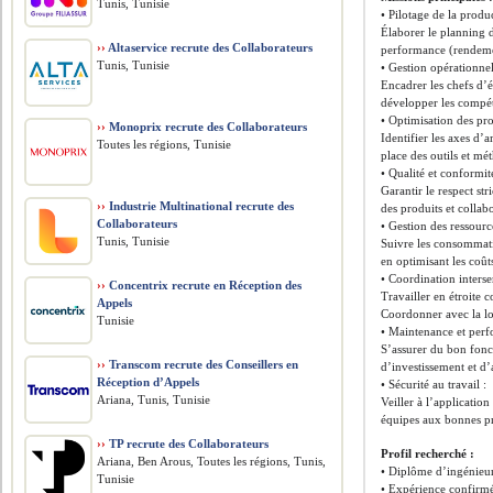
Tunis, Tunisie
• Pilotage de la produ
Élaborer le planning d
››
Altaservice recrute des Collaborateurs
performance (rendement
Tunis, Tunisie
• Gestion opérationnel
Encadrer les chefs d’é
développer les compét
• Optimisation des pro
››
Monoprix recrute des Collaborateurs
Identifier les axes d’
Toutes les régions, Tunisie
place des outils et m
• Qualité et conformit
Garantir le respect st
››
Industrie Multinational recrute des
des produits et collabo
Collaborateurs
• Gestion des ressource
Tunis, Tunisie
Suivre les consommati
en optimisant les coût
• Coordination interse
››
Concentrix recrute en Réception des
Travailler en étroite 
Appels
Coordonner avec la log
Tunisie
• Maintenance et per
S’assurer du bon fonc
››
Transcom recrute des Conseillers en
d’investissement et d’a
Réception d’Appels
• Sécurité au travail :
Ariana, Tunis, Tunisie
Veiller à l’application
équipes aux bonnes pr
››
TP recrute des Collaborateurs
Profil recherché :
Ariana, Ben Arous, Toutes les régions, Tunis,
• Diplôme d’ingénieur
Tunisie
• Expérience confirmé