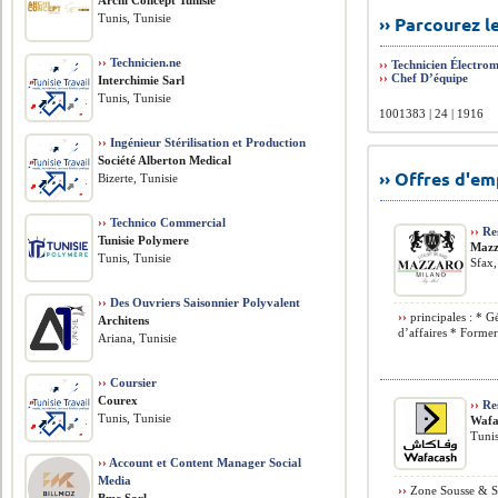
Archi Concept Tunisie
Tunis, Tunisie
›› Parcourez 
››
Technicien.ne
››
Technicien Électro
››
Chef D’équipe
Interchimie Sarl
Tunis, Tunisie
1001383 | 24 | 1916
››
Ingénieur Stérilisation et Production
Société Alberton Medical
›› Offres d'e
Bizerte, Tunisie
››
Technico Commercial
››
Res
Tunisie Polymere
Mazz
Tunis, Tunisie
Sfax,
››
Des Ouvriers Saisonnier Polyvalent
››
principales : * G
Architens
d’affaires * Former 
Ariana, Tunisie
››
Coursier
Courex
››
Res
Tunis, Tunisie
Wafa
Tunis
››
Account et Content Manager Social
Media
››
Zone Sousse & Sah