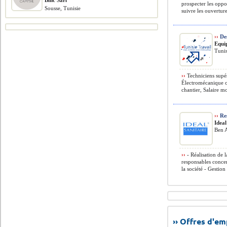
Bmc Sarl
prospecter les opp
Sousse, Tunisie
suivre les ouverture
››
Des
Equi
Tunis
››
Techniciens supér
Électromécanique o
chantier, Salaire m
››
Res
Ideal
Ben A
››
- Réalisation de 
responsables concer
la société - Gestion 
›› Offres d'e