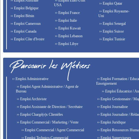
›› Emploi Australie
›› Emploi États-Unis
›› Emploi Qatar
USA
›› Emploi Belgique
›› Emploi Royaume-
›› Emploi France
›› Emploi Bénin
Uni
›› Emploi Italie
›› Emploi Cameroun
›› Emploi Senegal
›› Emploi Kuwait
›› Emploi Canada
›› Emploi Suisse
›› Emploi Lebanon
›› Emploi Côte d'Ivoire
›› Emploi Tunisie
›› Emploi Libye
›› Emploi Administrative
›› Emploi Formation / Educat
Enseignement
›› Emploi Agent Administrative / Agent de
Bureau
›› Emploi Éducatrice / An
›› Emploi Archiviste
›› Emploi Gestionnaire / Ma
›› Emploi Assistante de Direction / Secrétaire
›› Emploi Journaliste
›› Emploi Chargé(e)s Clientèles
›› Emploi Journaliste / Rédac
›› Emploi Commercial / Marketing / Vente
›› Emploi Juridique
›› Emploi Commercial / Agent Commercial
›› Emploi Ressources Huma
›› Emploi Technico-Commercial
›› Emploi Superviseurs