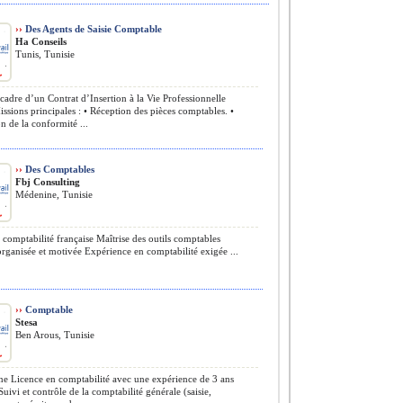
››
Des Agents de Saisie Comptable
Ha Conseils
Tunis, Tunisie
cadre d’un Contrat d’Insertion à la Vie Professionnelle
ssions principales : • Réception des pièces comptables. •
on de la conformité ...
››
Des Comptables
Fbj Consulting
Médenine, Tunisie
 comptabilité française Maîtrise des outils comptables
organisée et motivée Expérience en comptabilité exigée ...
››
Comptable
Stesa
Ben Arous, Tunisie
e Licence en comptabilité avec une expérience de 3 ans
Suivi et contrôle de la comptabilité générale (saisie,