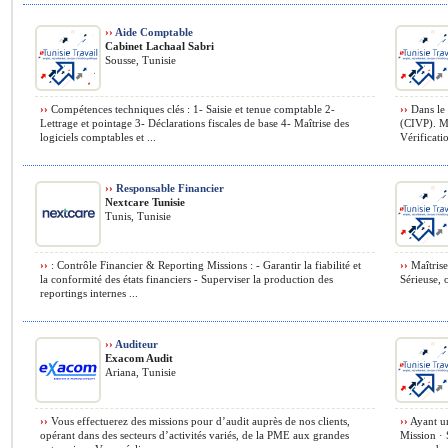
››
Aide Comptable
Cabinet Lachaal Sabri
Sousse, Tunisie
››
Compétences techniques clés : 1- Saisie et tenue comptable 2-
››
Dans le 
Lettrage et pointage 3- Déclarations fiscales de base 4- Maîtrise des
(CIVP). Mi
logiciels comptables et ...
Vérificati
››
Responsable Financier
Nextcare Tunisie
Tunis, Tunisie
››
: Contrôle Financier & Reporting Missions : - Garantir la fiabilité et
››
Maîtrise
la conformité des états financiers - Superviser la production des
Sérieuse, 
reportings internes ...
››
Auditeur
Exacom Audit
Ariana, Tunisie
››
Vous effectuerez des missions pour d’audit auprès de nos clients,
››
Ayant un
opérant dans des secteurs d’activités variés, de la PME aux grandes
Mission · 