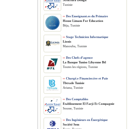
Structura Design
Tunisie
››
Des Enseignant.es du Primaire
House Limam For Education
Béja, Tunisie
››
Stage Technicien Informatique
Lionis
Manouba, Tunisie
››
Des Chefs d’agence
La Banque Tuniso Libyenne Btl
Toutes les régions, Tunisie
››
Chargé.e Financier.ère et Paie
Tbtrade Tunisie
Ariana, Tunisie
››
Des Comptables
Etablissement El Farji Et Compagnie
Sousse, Tunisie
››
Des Ingénieurs en Énergétique
Société Sem