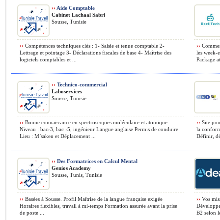
››
Aide Comptable
Cabinet Lachaal Sabri
Sousse, Tunisie
››
Compétences techniques clés : 1- Saisie et tenue comptable 2-
››
Commerci
Lettrage et pointage 3- Déclarations fiscales de base 4- Maîtrise des
les week-e
logiciels comptables et ...
Package att
››
Technico-commercial
Laboservices
Sousse, Tunisie
››
Bonne connaissance en spectroscopies moléculaire et atomique
››
Site pou
Niveau : bac›3, bac ›5, ingénieur Langue anglaise Permis de conduire
la conform
Lieu : M’saken et Déplacement ...
Définir, d
››
Des Formatrices en Calcul Mental
Genios Academy
Sousse, Tunis, Tunisie
››
Basées à Sousse. Profil Maîtrise de la langue française exigée
››
Vos mis
Horaires flexibles, travail à mi-temps Formation assurée avant la prise
Développer
de poste ...
B2 selon l