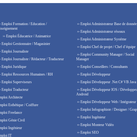
› Emploi Formation / Education /
›› Emploi Administrateur Base de donnée
nseignement
›› Emploi Administrateur réseaux
›› Emploi Éducatrice / Animatrice
›› Emploi Administrateur Système
› Emploi Gestionnaire / Magasinier
›› Emploi Chef de projet / Chef d’équipe
› Emploi Journaliste
›› Emploi Community Manager / Social
› Emploi Journaliste / Rédacteur / Traducteur
Manager
› Emploi Juridique
›› Emploi Conseillers / Consultants
› Emploi Ressources Humaines / RH
›› Emploi Développeur
› Emploi Superviseurs
›› Emploi Développeur .Net C# VB Java
› Emploi Traducteur
›› Emploi Développeur IOS / Développe
Android
mploi Architecte
›› Emploi Développeur Web / Intégrateur
mploi Esthétique / Coiffure
›› Emploi Infographiste / Designer / Grap
mploi Freelance
›› Emploi Ingénieur
mploi Génie Civil
›› Emploi Monteur Vidéo
mploi Ingénieur
›› Emploi SEO
mploi IT