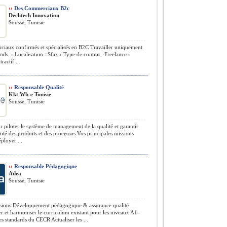
››
Des Commerciaux B2c
Declitech Innovation
Sousse, Tunisie
aux confirmés et spécialisés en B2C Travailler uniquement
nds. › Localisation : Sfax › Type de contrat : Freelance ›
ractif ...
››
Responsable Qualité
Kkt Wh-e Tunisie
Sousse, Tunisie
r piloter le système de management de la qualité et garantir
ité des produits et des processus Vos principales missions
éployer ...
››
Responsable Pédagogique
Adea
Sousse, Tunisie
sions Développement pédagogique & assurance qualité
 et harmoniser le curriculum existant pour les niveaux A1–
es standards du CECR Actualiser les ...