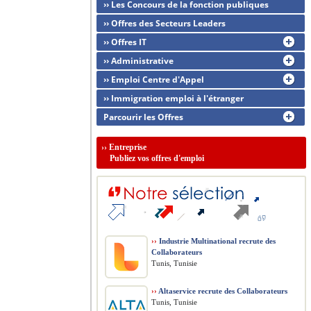
›› Les Concours de la fonction publiques
›› Offres des Secteurs Leaders
›› Offres IT
›› Administrative
›› Emploi Centre d'Appel
›› Immigration emploi à l'étranger
Parcourir les Offres
››
Entreprise
Publiez vos offres d'emploi
››
Industrie Multinational recrute des
Collaborateurs
Tunis, Tunisie
››
Altaservice recrute des Collaborateurs
Tunis, Tunisie