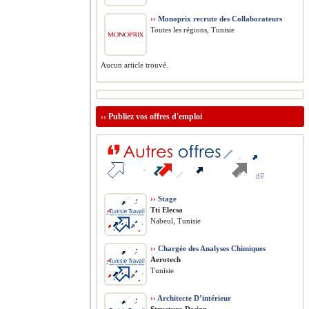
››
Monoprix recrute des Collaborateurs
Toutes les régions, Tunisie
Aucun article trouvé.
››
Publiez vos offres d'emploi
››
Stage
Tti Elecsa
Nabeul, Tunisie
››
Chargée des Analyses Chimiques
Aerotech
Tunisie
››
Architecte D’intérieur