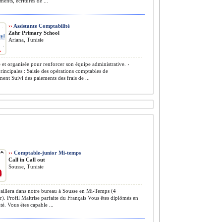
ents, écritures de ...
››
Assistante Comptabilité
Zahr Primary School
Ariana, Tunisie
 et organisée pour renforcer son équipe administrative. ›
rincipales : Saisie des opérations comptables de
ement Suivi des paiements des frais de ...
››
Comptable-junior Mi-temps
Call in Call out
Sousse, Tunisie
aillera dans notre bureau à Sousse en Mi-Temps (4
r). Profil Maitrise parfaite du Français Vous êtes diplômés en
té. Vous êtes capable ...