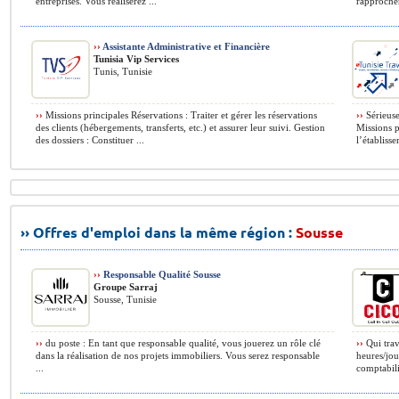
entreprises. Vous réaliserez ...
rapprochem
››
Assistante Administrative et Financière
Tunisia Vip Services
Tunis, Tunisie
››
Missions principales Réservations : Traiter et gérer les réservations
››
Sérieuse
des clients (hébergements, transferts, etc.) et assurer leur suivi. Gestion
Missions p
des dossiers : Constituer ...
l’établiss
›› Offres d'emploi dans la même région :
Sousse
››
Responsable Qualité Sousse
Groupe Sarraj
Sousse, Tunisie
››
du poste : En tant que responsable qualité, vous jouerez un rôle clé
››
Qui trav
dans la réalisation de nos projets immobiliers. Vous serez responsable
heures/jou
...
comptabili