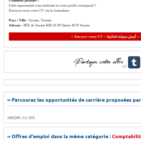
Comment postuler :
Cette opportunité vous intéresse et votre profil correspond ?
Envoyez-nous votre CV via le formulaire
Pays / Ville ›
Sousse, Tunisie
Adresse ›
RTE de Sousse KM 10 M’Saken 4070 Sousse
أرسل سيرتك الذاتية
›› Envoyer votre CV ››
‹‹ 
›› Parcourez les opportunités de carrière proposées par
1002285 | 11 | 925
›› Offres d'emploi dans la même catégorie :
Comptabilit