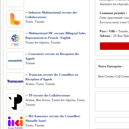
Atteindre les objecti
››
Industrie Multinational recrute des
Comment postuler :
Collaborateurs
Cette opportunité vous
Tunis, Tunisie
Envoyez-nous votre C
Pays / Ville ›
Tunisie,
››
Multinational MC recrute Bilingual Sales
Adresse ›
20 Rue Djér
Representatives French / English
Toutes les régions, Tunisie
››
Concentrix recrute en Réception des
Appels
Tunisie
Notre Entreprise :
››
Transcom recrute des Conseillers en
Best Contact Call Cente
Réception d’Appels
Ariana, Tunis, Tunisie
››
TP recrute des Collaborateurs
Ariana, Ben Arous, Toutes les régions, Tunis,
Tunisie
››
IKI Assurance recrute des Conseillers
Mutuelle Santé
Tunis, Tunisie