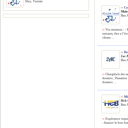
Sfax, Tunisie
››
Con
Mide
Ben A
››
Vos missions : - 
entrants, être a l’é
clients ...
››
Des
2ac A
Ben A
››
Chargé(e)s des ta
dossiers ; Passation
dossiers ...
››
Méc
Hcb 
Ben A
››
Expérience requis
: Assurer le bon fon