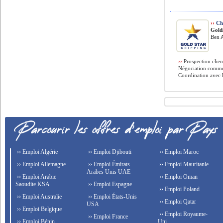
››
Cha
Gold
Ben A
››
Prospection client
Négociation commer
Coordination avec l
›› Emploi Algérie
›› Emploi Djibouti
›› Emploi Maroc
›› Emploi Allemagne
›› Emploi Émirats
›› Emploi Mauritanie
Arabes Unis UAE
›› Emploi Arabie
›› Emploi Oman
Saoudite KSA
›› Emploi Espagne
›› Emploi Poland
›› Emploi Australie
›› Emploi États-Unis
›› Emploi Qatar
USA
›› Emploi Belgique
›› Emploi Royaume-
›› Emploi France
›› Emploi Bénin
Uni