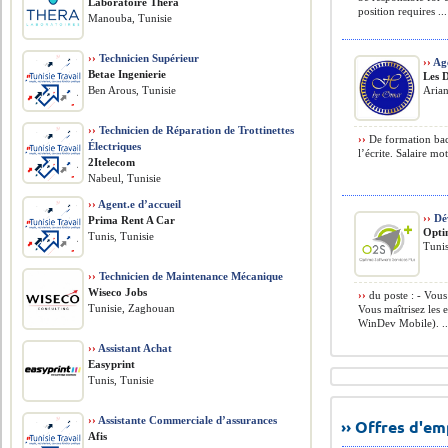
Laboratoire Thera
position requires ...
Manouba, Tunisie
››
Technicien Supérieur
››
Ag
Betae Ingenierie
Les 
Ben Arous, Tunisie
Arian
››
Technicien de Réparation de Trottinettes
››
De formation bac 
Électriques
l’écrite. Salaire mo
2Itelecom
Nabeul, Tunisie
››
Agent.e d’accueil
››
Dé
Prima Rent A Car
Opti
Tunis, Tunisie
Tunis
››
Technicien de Maintenance Mécanique
Wiseco Jobs
››
du poste : - Vous
Tunisie, Zaghouan
Vous maîtrisez le
WinDev Mobile). ..
››
Assistant Achat
Easyprint
Tunis, Tunisie
››
Assistante Commerciale d’assurances
›› Offres d'e
Afis