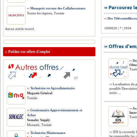
›› Parcourez 
››
Monoprix recrute des Collaborateurs
Toutes les régions, Tunisie
››
Des Téléconseiller.e
1000620 | 7 | 1934
Aucun article trouvé.
›› Offres d'e
››
Publiez vos offres d'emploi
››
De
Ohte
Tunis
››
Localisation du p
››
Technicien en Agroalimentaire
possible Descriptio
notre ...
Magasin Général
Tunisie
››
Ara
››
Gestionnaire Approvisionnement et
Inte
Achat
Tunis
Somalec Supply
Monastir, Tunisie
››
IDS is currently 
››
Technicien Maintenance
be responsible for 