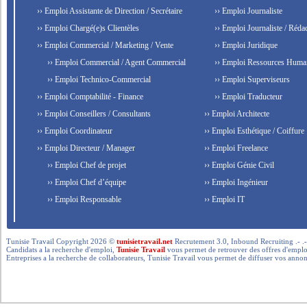
›› Emploi Assistante de Direction / Secrétaire
›› Emploi Journaliste
›› Emploi Chargé(e)s Clientèles
›› Emploi Journaliste / Rédac
›› Emploi Commercial / Marketing / Vente
›› Emploi Juridique
›› Emploi Commercial / Agent Commercial
›› Emploi Ressources Huma
›› Emploi Technico-Commercial
›› Emploi Superviseurs
›› Emploi Comptabilité - Finance
›› Emploi Traducteur
›› Emploi Conseillers / Consultants
›› Emploi Architecte
›› Emploi Coordinateur
›› Emploi Esthétique / Coiffure
›› Emploi Directeur / Manager
›› Emploi Freelance
›› Emploi Chef de projet
›› Emploi Génie Civil
›› Emploi Chef d’équipe
›› Emploi Ingénieur
›› Emploi Responsable
›› Emploi IT
Tunisie Travail Copyright 2026 ©
tunisietravail.net
Recrutement 3.0, Inbound Recruiting .- .-.. --- 
Candidats a la recherche d'emploi,
Tunisie Travail
vous permet de retrouver des offres d'emploi 
Entreprises a la recherche de collaborateurs, Tunisie Travail vous permet de diffuser vos annon