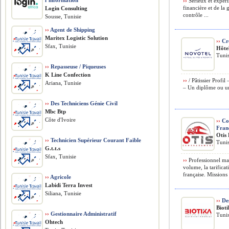
l’information
››
Sérieux et expéri
financière et de la 
Login Consulting
contrôle ...
Sousse, Tunisie
››
Agent de Shipping
Maritex Logistic Solution
››
Cro
Sfax, Tunisie
Hôte
Tunis
››
Repasseuse / Piqueuses
K Line Confection
››
/ Pâtissier Profil
Ariana, Tunisie
– Un diplôme ou un c
››
Des Techniciens Génie Civil
Mbc Btp
Côte d'Ivoire
››
Co
Fran
Otis
››
Technicien Supérieur Courant Faible
Tunis
G.t.t.s
Sfax, Tunisie
››
Professionnel maî
volume, la tarificat
française. Missions
››
Agricole
Labidi Terra Invest
Siliana, Tunisie
››
De
Biot
››
Gestionnaire Administratif
Tunis
Ohtech