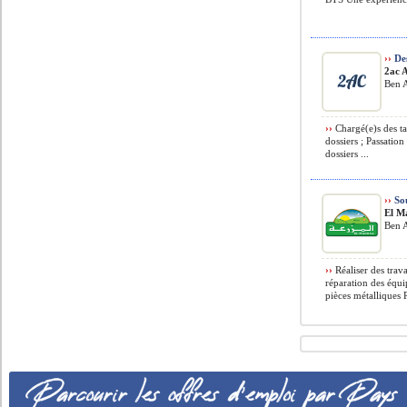
››
Des
2ac A
Ben A
››
Chargé(e)s des ta
dossiers ; Passation
dossiers ...
››
So
El M
Ben A
››
Réaliser des tra
réparation des équi
pièces métalliques R