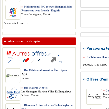
››
Multinational MC recrute Bilingual Sales
Representatives French / English
Toutes les régions, Tunisie
Aucun article trouvé.
››
Publiez vos offres d'emploi
›› Parcourez 
››
Des Téléconseiller.e
1000620 | 133 | 2890
››
Des Câbleurs d’armoires Électriques
Aget
Tunisie
›› Offres d'e
››
Des Maîtres D’hôtel
››
Con
Les Orangers Garden Villas Et Bungalows
Luxu
Nabeul, Tunisie
Tunis
››
Directeur / Directrice des Technologies de