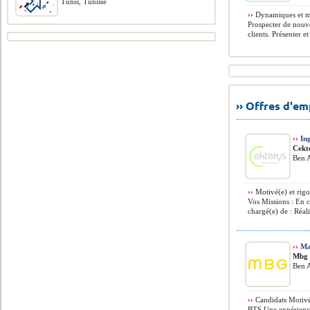
Tunis, Tunisie
››
Dynamiques et mo
Prospecter de nouve
clients. Présenter e
›› Offres d'e
››
Ing
Cekt
Ben A
››
Motivé(e) et rigo
Vos Missions : En c
chargé(e) de : Réali
››
Mag
Mbg 
Ben A
››
Candidats Motivé
BTS Une expérience 