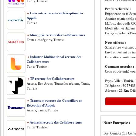
Tunis, Tunisie
Profil recherché :
››
Concentrix recrute en Réception des
Expérience en téléven
Appels
Aisance relationnelle 
Tunisie
Maîtrise des outils C
Motivation et rigueur
Français parfait à l’or
››
Monoprix recrute des Collaborateurs
Toutes les régions, Tunisie
Nous offrons :
Salaire fixe + primes a
Environnement de trav
››
Industrie Multinational recrute des
Formations continues 
Collaborateurs
Tunis, Tunisie
Comment postuler :
Cette opportunité vou
››
TP recrute des Collaborateurs
Pays / Ville ›
Tunisie,
Ariana, Ben Arous, Toutes les régions, Tunis,
Téléphone ›
9077433
Tunisie
Adresse ›
20 Rue Djé
››
Transcom recrute des Conseillers en
Réception d’Appels
Ariana, Tunis, Tunisie
››
Armatis recrute des Collaborateurs
Notre Entreprise :
Tunis, Tunisie
Best Contact Call Cente