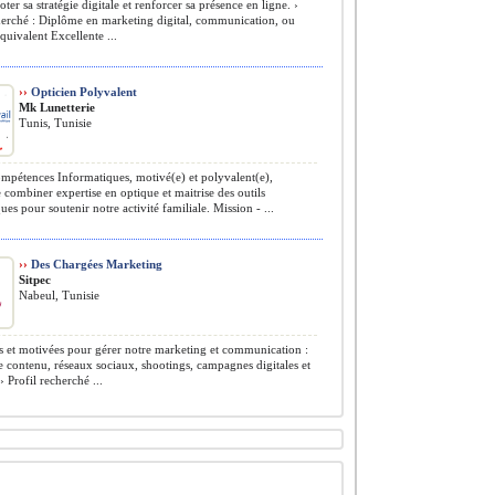
ter sa stratégie digitale et renforcer sa présence en ligne. ›
herché : Diplôme en marketing digital, communication, ou
uivalent Excellente ...
››
Opticien Polyvalent
Mk Lunetterie
Tunis, Tunisie
pétences Informatiques, motivé(e) et polyvalent(e),
 combiner expertise en optique et maitrise des outils
ues pour soutenir notre activité familiale. Mission - ...
››
Des Chargées Marketing
Sitpec
Nabeul, Tunisie
s et motivées pour gérer notre marketing et communication :
e contenu, réseaux sociaux, shootings, campagnes digitales et
› Profil recherché ...