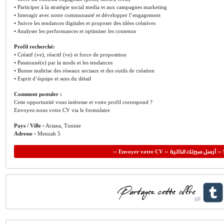
• Participer à la stratégie social media et aux campagnes marketing
• Interagir avec notre communauté et développer l’engagement
• Suivre les tendances digitales et proposer des idées créatives
• Analyser les performances et optimiser les contenus
Profil recherché:
• Créatif (ve), réactif (ve) et force de proposition
• Passionné(e) par la mode et les tendances
• Bonne maîtrise des réseaux sociaux et des outils de création
• Esprit d’équipe et sens du détail
Comment postuler :
Cette opportunité vous intéresse et votre profil correspond ?
Envoyez-nous votre CV via le formulaire
Pays / Ville ›
Ariana, Tunisie
Adresse ›
Menzah 5
أرسل سيرتك الذاتية
›› Envoyer votre CV ››
‹‹ 