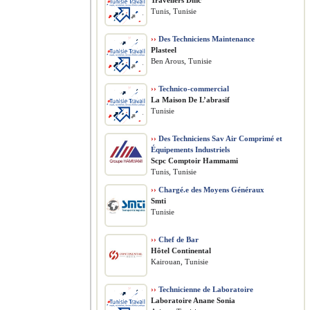
Travellers Dmc
Tunis, Tunisie
››
Des Techniciens Maintenance
Plasteel
Ben Arous, Tunisie
››
Technico-commercial
La Maison De L’abrasif
Tunisie
››
Des Techniciens Sav Air Comprimé et
Équipements Industriels
Scpc Comptoir Hammami
Tunis, Tunisie
››
Chargé.e des Moyens Généraux
Smti
Tunisie
››
Chef de Bar
Hôtel Continental
Kairouan, Tunisie
››
Technicienne de Laboratoire
Laboratoire Anane Sonia