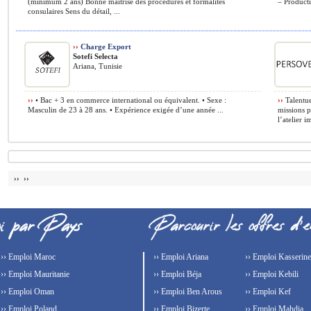
(minimum 2 ans) Bonne maîtrise des procédures et formalités
– Producti
consulaires Sens du détail, ...
››
Charge Export
Sotefi Selecta
Ariana, Tunisie
››
• Bac + 3 en commerce international ou équivalent. • Sexe :
››
Talentue
Masculin de 23 à 28 ans. • Expérience exigée d’une année ...
missions p
l’atelier i
›› ››
›› Emploi Maroc
›› Emploi Ariana
›› Emploi Kasserine
›› Emploi Mauritanie
›› Emploi Béja
›› Emploi Kebili
›› Emploi Oman
›› Emploi Ben Arous
›› Emploi Kef
›› Emploi Poland
›› Emploi Bizerte
›› Emploi Mahdia