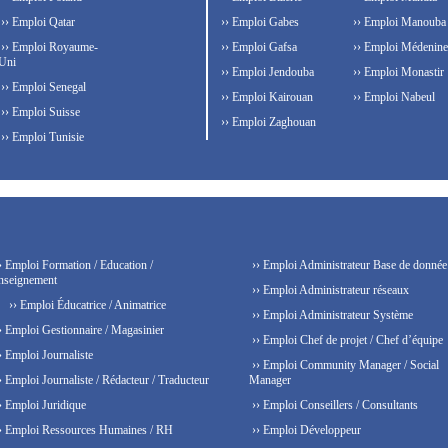
›› Emploi Qatar
›› Emploi Gabes
›› Emploi Manouba
›› Emploi Royaume-
›› Emploi Gafsa
›› Emploi Médenine
Uni
›› Emploi Jendouba
›› Emploi Monastir
›› Emploi Senegal
›› Emploi Kairouan
›› Emploi Nabeul
›› Emploi Suisse
›› Emploi Zaghouan
›› Emploi Tunisie
› Emploi Formation / Education /
›› Emploi Administrateur Base de donnée
nseignement
›› Emploi Administrateur réseaux
›› Emploi Éducatrice / Animatrice
›› Emploi Administrateur Système
› Emploi Gestionnaire / Magasinier
›› Emploi Chef de projet / Chef d’équipe
› Emploi Journaliste
›› Emploi Community Manager / Social
› Emploi Journaliste / Rédacteur / Traducteur
Manager
› Emploi Juridique
›› Emploi Conseillers / Consultants
› Emploi Ressources Humaines / RH
›› Emploi Développeur