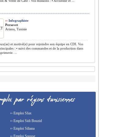
on & Vente de Café › Vos missions : • Accueillir et ...
››
Infographiste
Persovet
Ariana, Tunisie
ux(se) et motivé(e) pour rejoindre son équipe en CDI. Vos
rincipales : • suivi des commandes et de la production dans
mprimerie. ...
›› Emploi Sfax
›› Emploi Sidi Bouzid
›› Emploi Siliana
›› Emploi Sousse