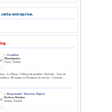
 cette entreprise.
ing
››
Graphiste
Moustiquaire
Tunis, Tunisie
tion : La Marsa / Télétravail possible / Hybride › Type de
Freelance, Mi-temps ou Prestation de service › Contexte : ...
››
Responsable / Directeur Digital
Perfecto Kitchen
Ariana, Tunisie