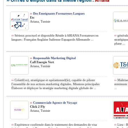
››
Des Enseignants Formateurs Langues
Etc
Ariana, Tunisie
››
Sérieux ponctuel et disponible Réside à ARIANA Formateurs en
››
générale
langues : Française Anglaise Italienne Espagnole Allemande ...
stratégiqu
phase ...
››
Responsable Marketing Digital
Call Energie Vert
Ariana, Tunisie
››
Créatif(ve), stratégique et opérationnel(le), capable de piloter
››
Maîtrise
l’ensemble de nos actions marketing digitales. Missions principales
minimum d
Élaborer et déployer la stratégie marketing digitale globale de ...
...
››
Commerciale Agence de Voyage
Click 2 Fly
Ariana, Tunisie
››
Expérience confirmée dans le traitement des demandes de visa
››
Lieu : B