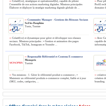
››
Créatif(ve), stratégique et opérationnel(le), capable de piloter
››
Pour pilo
l’ensemble de nos actions marketing digitales. Missions principales
Profil rec
Élaborer et déployer la stratégie marketing digitale globale de ...
domaine éq
››
Community Manager - Gestions des Réseaux Sociaux
Scd les Dauphins
Tunis, Tunisie
››
Créatif(ve) et dynamique pour gérer et développer nos réseaux
››
Avec Com
sociaux. Missions principales : • Gestion et animation des pages
capable de
Facebook, TikTok, Instagram et Youtube ...
informatiq
››
Responsable Référentiel et Contenu E-commerce
Monoprix
Tunisie
››
Vos missions : 1. Gérer le référentiel produit e-commerce ; •
››
créative
Maintenir un référentiel produits e-commerce complet, fiable et à jour
création d
(SKU, codes, catégories, ...
branding. 
›› Offres d'emploi dans la même région :
Ariana