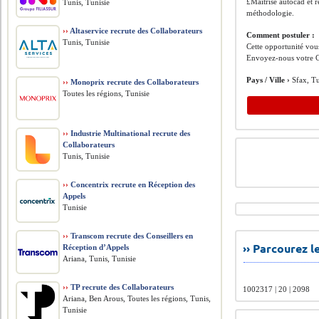
£Maîtrise autocad et r
Tunis, Tunisie
méthodologie.
››
Altaservice recrute des Collaborateurs
Comment postuler :
Tunis, Tunisie
Cette opportunité vous
Envoyez-nous votre C
Pays / Ville ›
Sfax, Tu
››
Monoprix recrute des Collaborateurs
Toutes les régions, Tunisie
››
Industrie Multinational recrute des
Collaborateurs
Tunis, Tunisie
››
Concentrix recrute en Réception des
Appels
Tunisie
››
Transcom recrute des Conseillers en
›› Parcourez 
Réception d’Appels
Ariana, Tunis, Tunisie
››
TP recrute des Collaborateurs
1002317 | 20 | 2098
Ariana, Ben Arous, Toutes les régions, Tunis,
Tunisie