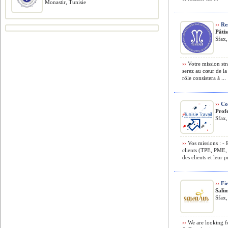
Monastir, Tunisie
››
Re
Pâti
Sfax,
››
Votre mission str
serez au cœur de l
rôle consistera à ...
››
Com
Prof
Sfax,
››
Vos missions : -
clients (TPE, PME, c
des clients et leur p
››
Fie
Sali
Sfax,
››
We are looking fo