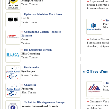
Acatep Formation
››
Experienced profe
Tunis, Tunisie
drilling platforms,
in remote desert en
››
Opérateur Machines Cnc / Laser
Ctrl X
››
Tec
Tunis, Tunisie
Phar
Béja,
››
Consultant.e Gestion – Solution
Bâtiment
››
Industrie Pharmac
Ccsav
l’innovation et sou
Tunisie
stimulant, rejoignez
››
Des Enquêteurs Terrain
Elka Consulting
Tunis, Tunisie
››
Gestionnaire
›› Offres d'e
Syndicaqua
Sousse, Tunisie
››
Tec
››
Chauffeur
Scpc
Preparmy
Sfax,
Sfax, Tunisie
››
Confirmé › Vos pr
››
Technicien Développement Lavage
service après-vente
Yousstex International & Wash
et réaliser les ...