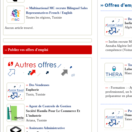
›› Offres d'e
››
Multinational MC recrute Bilingual Sales
Representatives French / English
Toutes les régions, Tunisie
››
Des
Isof
Algér
Aucun article trouvé.
››
Isofim recrute Mé
Annaba Algérie Inf
››
Publiez vos offres d'emploi
compétence (Voitur
››
Tec
Labo
Mano
››
Des Vendeuses
››
- Formation : - A
Euphorie
professionnel, un b
Tunis, Tunisie
préparateur en phar
››
Agent de Controle de Gestion
Société Hamila Pour Le Commerce Et
››
Pro
Omos
L’industrie
Tatao
Ariana, Tunisie
››
Assistante Administrative