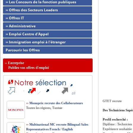
›› Les Concours de la fonction publiques
›› Offres des Secteurs Leaders
›› Offres IT
›› Administrative
›› Emploi Centre d'Appel
›› Immigration emploi à l'étranger
Parcourir les Offres
››
Entreprise
Publiez vos offres d'emploi
GTET recrute
››
Monoprix recrute des Collaborateurs
Toutes les régions, Tunisie
Des Techniciens Supé
Profil recherché :
Diplôme : Technicien /
››
Multinational MC recrute Bilingual Sales
Expérience souhaitée :
Representatives French / English