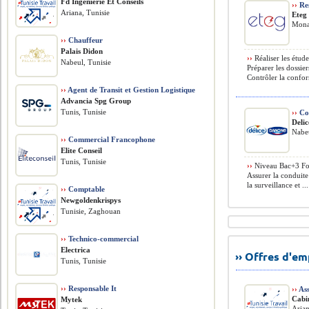
Fd Ingénierie Et Conseils
››
Res
Ariana, Tunisie
Eteg
Monas
››
Chauffeur
Palais Didon
››
Réaliser les étude
Nabeul, Tunisie
Préparer les dossie
Contrôler la confor
››
Agent de Transit et Gestion Logistique
Advancia Spg Group
Tunis, Tunisie
››
Con
Deli
Nabeu
››
Commercial Francophone
Elite Conseil
Tunis, Tunisie
››
Niveau Bac+3 For
Assurer la conduit
la surveillance et ...
››
Comptable
Newgoldenkrispys
Tunisie, Zaghouan
››
Technico-commercial
Electrica
›› Offres d'e
Tunis, Tunisie
››
Responsable It
››
Ass
Cabi
Mytek
Arian