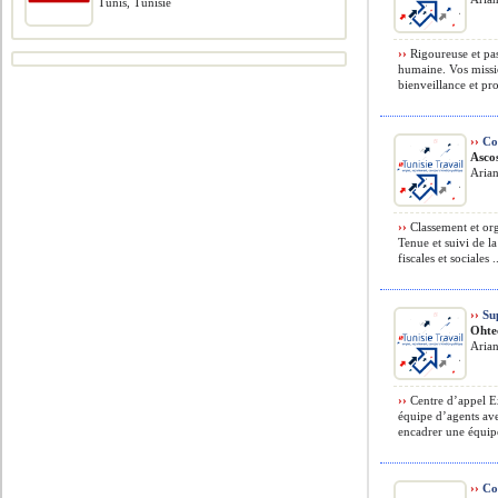
Tunis, Tunisie
››
Rigoureuse et pa
humaine. Vos missio
bienveillance et pro
››
Com
Asco
Arian
››
Classement et org
Tenue et suivi de la
fiscales et sociales .
››
Sup
Ohte
Arian
››
Centre d’appel Ex
équipe d’agents ave
encadrer une équipe
››
Co