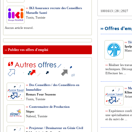
››
IKI Assurance recrute des Conseillers
1001613 | 28 | 2927
Mutuelle Santé
Tunis, Tunisie
›› Offres d'e
Aucun article trouvé.
››
Tôl
Ipal
››
Publiez vos offres d'emploi
Mano
››
Réaliser les trava
techniques. Découper
Effectuer les ...
››
Des Conseillers / des Conseillères en
››
Mon
Immobilier
Klin
Remax Four Seasons
Arian
Tunis, Tunisie
››
Contremaitre de Production
››
Expérience confir
Sitpec
une spécialisation 
Nabeul, Tunisie
et du suivi de ...
››
Projeteur / Dessinateur en Génie Civil