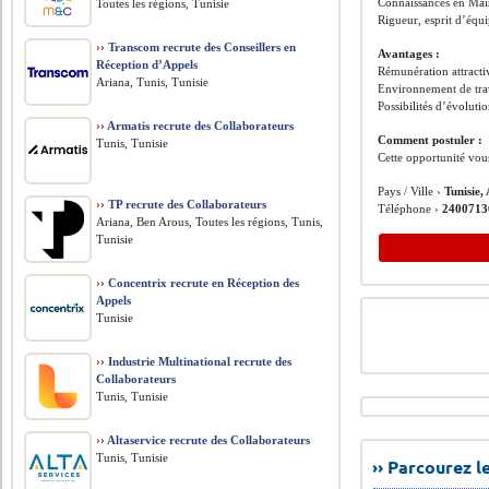
Connaissances en Mai
Toutes les régions, Tunisie
Rigueur, esprit d’équip
››
Transcom recrute des Conseillers en
Avantages :
Réception d’Appels
Rémunération attractiv
Ariana, Tunis, Tunisie
Environnement de tra
Possibilités d’évoluti
››
Armatis recrute des Collaborateurs
Comment postuler :
Tunis, Tunisie
Cette opportunité vou
Pays / Ville ›
Tunisie,
››
TP recrute des Collaborateurs
Téléphone ›
2400713
Ariana, Ben Arous, Toutes les régions, Tunis,
Tunisie
››
Concentrix recrute en Réception des
Appels
Tunisie
››
Industrie Multinational recrute des
Collaborateurs
Tunis, Tunisie
››
Altaservice recrute des Collaborateurs
Tunis, Tunisie
›› Parcourez 