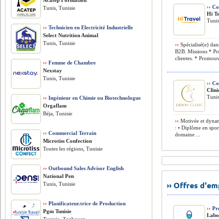
Acatep Formation
››
Co
Tunis, Tunisie
Hi T
Tunis
››
Technicien en Electricité Industrielle
Select Nutrition Animal
Tunis, Tunisie
››
Spécialisé(e) dan
B2B. Missions * Pro
clientes. * Promouv
››
Femme de Chambre
Nexstay
Tunis, Tunisie
››
Co
Clin
Tunis
››
Ingénieur en Chimie ou Biotechnologue
Orgaflam
Béja, Tunisie
››
Motivée et dynam
: • Diplôme en spor
››
Commercial Terrain
domaine ...
Microtiss Confection
Toutes les régions, Tunisie
››
Outbound Sales Advisor English
National Pen
›› Offres d'e
Tunis, Tunisie
››
Planificateur.trice de Production
››
Pr
Pgm Tunisie
Labo