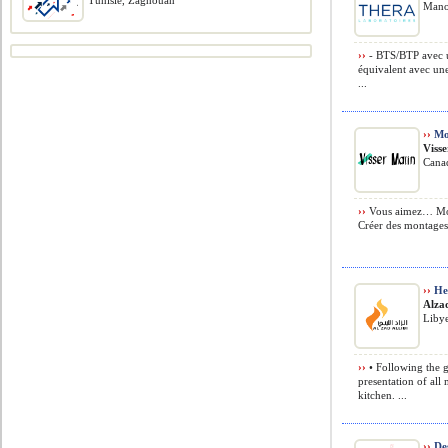
Tunisie, Zaghouan
Mano
››
- BTS/BTP avec un
équivalent avec une
...
››
Mon
Viss
Cana
››
Vous aimez… Mont
Créer des montages 
››
Hea
Alza
Liby
››
• Following the g
presentation of all
kitchen. ...
››
De