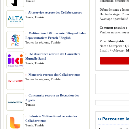
Ponctuelle, sérieuse e
Tunisie
Début de stage : Imm
››
Altaservice recrute des Collaborateurs
Durée du stage : 2 mo
Tunis, Tunisie
Avantage : possibilité
Comment postuler :
Veuillez nous envoyer
››
Multinational MC recrute Bilingual Sales
Representatives French / English
Ville :
Montplaisir
Toutes les régions, Tunisie
Nom / Entreprise :
QC
Email : /> Adresse :
Mo
››
IKI Assurance recrute des Conseillers
Mutuelle Santé
Tunis, Tunisie
››
Monoprix recrute des Collaborateurs
Toutes les régions, Tunisie
››
Concentrix recrute en Réception des
Appels
Tunisie
››
Industrie Multinational recrute des
›› Parcourez 
Collaborateurs
Tunis, Tunisie