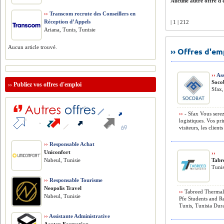
Aucune autre offre d'e
››
Transcom recrute des Conseillers en
Réception d’Appels
| 1 | 212
Ariana, Tunis, Tunisie
Aucun article trouvé.
›› Offres d'e
››
Ass
Soco
››
Publiez vos offres d'emploi
Sfax,
››
- Sfax Vous serez
logistiques. Vos pri
visiteurs, les clients 
››
Responsable Achat
Uniconfort
››
Nabeul, Tunisie
Tabr
Tunis
››
Responsable Tourisme
Neopolis Travel
››
Tabreed Thermal 
Nabeul, Tunisie
Pfe Students and Re
Tunis, Tunisia Durat
››
Assistante Administrative