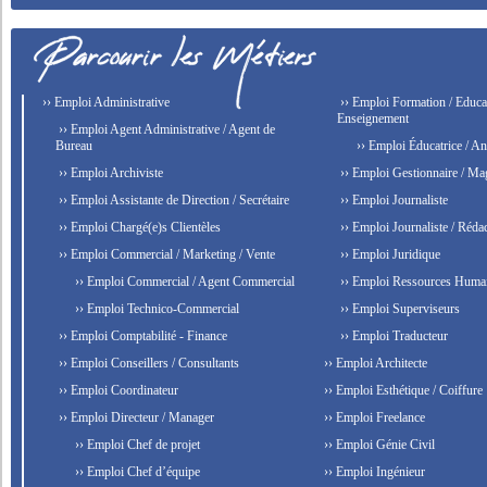
›› Emploi Administrative
›› Emploi Formation / Educat
Enseignement
›› Emploi Agent Administrative / Agent de
Bureau
›› Emploi Éducatrice / An
›› Emploi Archiviste
›› Emploi Gestionnaire / Ma
›› Emploi Assistante de Direction / Secrétaire
›› Emploi Journaliste
›› Emploi Chargé(e)s Clientèles
›› Emploi Journaliste / Rédac
›› Emploi Commercial / Marketing / Vente
›› Emploi Juridique
›› Emploi Commercial / Agent Commercial
›› Emploi Ressources Huma
›› Emploi Technico-Commercial
›› Emploi Superviseurs
›› Emploi Comptabilité - Finance
›› Emploi Traducteur
›› Emploi Conseillers / Consultants
›› Emploi Architecte
›› Emploi Coordinateur
›› Emploi Esthétique / Coiffure
›› Emploi Directeur / Manager
›› Emploi Freelance
›› Emploi Chef de projet
›› Emploi Génie Civil
›› Emploi Chef d’équipe
›› Emploi Ingénieur