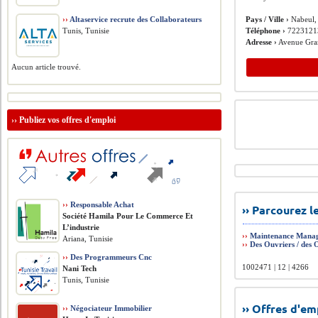
››
Altaservice recrute des Collaborateurs
Pays / Ville ›
Nabeul,
Tunis, Tunisie
Téléphone ›
7223121
Adresse ›
Avenue Gra
Aucun article trouvé.
››
Publiez vos offres d'emploi
››
Responsable Achat
›› Parcourez 
Société Hamila Pour Le Commerce Et
L’industrie
››
Maintenance Mana
Ariana, Tunisie
››
Des Ouvriers / des 
››
Des Programmeurs Cnc
1002471 | 12 | 4266
Nani Tech
Tunis, Tunisie
›› Offres d'e
››
Négociateur Immobilier