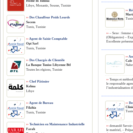
Home In Tunisia
Libye, Monastir, Sousse, Tunisie
››
Réc
Mari
››
Des Chauffeur Poids Lourds
Tunis
Socem
Tunis, Tunisie
››
– Sexe : femme o
(Obligatoire) – Ex
››
Agent de Saisie Comptable
Excellente présentat
Opi Sarl
Tunis, Tunisie
››
Ass
››
Des Chargés de Clientèle
Cale
La Banque Tuniso Libyenne Btl
Nabeu
Toutes les régions, Tunisie
››
Temps et méthodes
››
Chef Pâtissier
le responsable agen
Kelma
l’industrialisation d
Libye
››
Agent de Bureau
››
Des
Clin
Filahia
Tunis
Tunis, Tunisie
››
Technicien en Maintenance Industrielle
››
demandé Savoir-fa
Farah
le matériel, – Prép