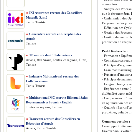
opératoires.
· Analyse des Processu
››
IKI Assurance recrute des Conseillers
que la chronométrie,
Mutuelle Santé
· Optimisation des Opér
Tunis, Tunisie
l’ergonomie des postes
· Définition des Cycles
· Gestion des Processus
››
Concentrix recrute en Réception des
· Gestion du temps : Ré
Appels
production de chaque 
Tunisie
Profil Recherché :
››
TP recrute des Collaborateurs
· Formation : Diplôme
Ariana, Ben Arous, Toutes les régions, Tunis,
· Connaissances requis
Tunisie
· Principes d’ergonom
· Lean manufacturing 
· Principes d’industri
››
Industrie Multinational recrute des
· Principes de maint
Collaborateurs
· Langue : français, an
Tunis, Tunisie
· Expérience : entre 0
diplômé(e) agent méth
››
Multinational MC recrute Bilingual Sales
· Compétences : Conna
Representatives French / English
en optimisation des c
Toutes les régions, Tunisie
· Qualités : Esprit d’
problèmes, attitude pr
››
Transcom recrute des Conseillers en
Comment postuler :
Réception d’Appels
Cette opportunité vous
Ariana, Tunis, Tunisie
Envoyez-nous votre C