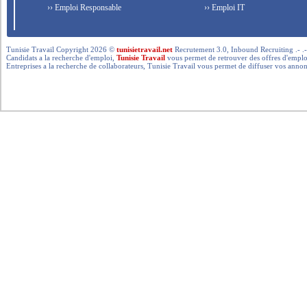
›› Emploi Responsable
›› Emploi IT
Tunisie Travail Copyright 2026 ©
tunisietravail.net
Recrutement 3.0, Inbound Recruiting .- .-.. --- 
Candidats a la recherche d'emploi,
Tunisie Travail
vous permet de retrouver des offres d'emploi 
Entreprises a la recherche de collaborateurs, Tunisie Travail vous permet de diffuser vos annon