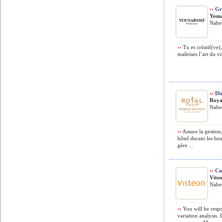
››
Gra
Yousa
Nabeu
››
Tu es créatif(ve),
maîtrises l’art du vis
››
Dir
Roya
Nabeu
››
Assure la gestion,
hôtel durant les heu
gère ...
››
Cus
Viteo
Nabeu
››
You will be resp
variation analysis.