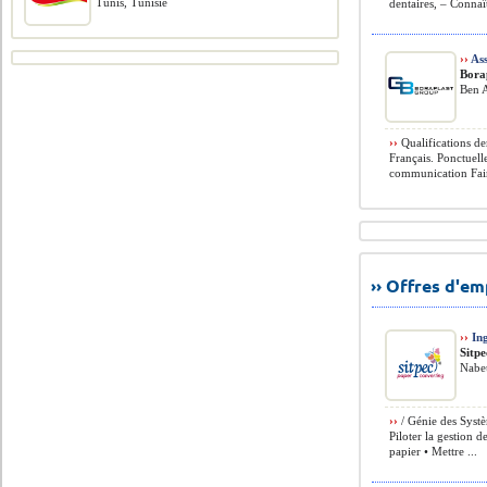
Tunis, Tunisie
dentaires, – Connaît
››
Ass
Bora
Ben A
››
Qualifications de
Français. Ponctuell
communication Fair
›› Offres d'e
››
Ing
Sitpe
Nabeu
››
/ Génie des Systè
Piloter la gestion 
papier • Mettre ...