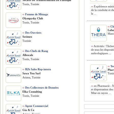
Société De Transformation De Plastique
Tunis, Tunisie
››
Expérience minim
de la conduite et 
la ...
››
Femme de Ménage
Olympysky Club
Tunis, Tunisie
››
Ch
Labo
››
Des Ouvriers
Mano
Sotimex
Tunisie
››
Activités / Tâches
de tous les disposit
››
Des Chefs de Rang
métrologiques ...
Allescale
Tunis, Tunisie
››
Tec
››
B2b Sales Rep-intern
Phar
Sawa You Sarl
Tunis
Ariana, Tunisie
››
en Pharmacie › Mi
››
Des Collecteurs de Données
et dispensation de
Elka Consulting
Mise en rayon ...
Tunis, Tunisie
››
Agent Commercial
Gia & Co