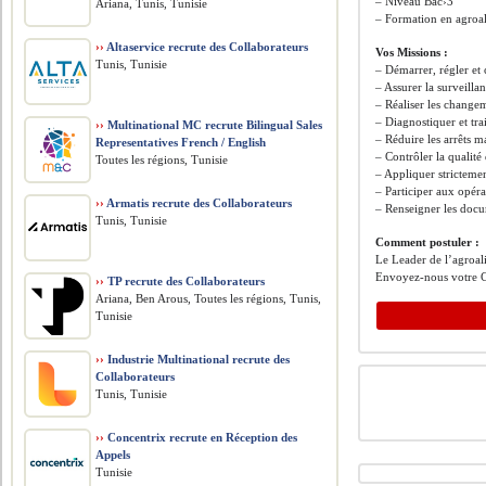
– Niveau Bac›3
Ariana, Tunis, Tunisie
– Formation en agroal
››
Altaservice recrute des Collaborateurs
Vos Missions :
Tunis, Tunisie
– Démarrer, régler et
– Assurer la surveill
– Réaliser les changem
– Diagnostiquer et tr
››
Multinational MC recrute Bilingual Sales
– Réduire les arrêts m
Representatives French / English
– Contrôler la qualit
Toutes les régions, Tunisie
– Appliquer strictemen
– Participer aux opéra
››
Armatis recrute des Collaborateurs
– Renseigner les docu
Tunis, Tunisie
Comment postuler :
Le Leader de l’agroa
Envoyez-nous votre C
››
TP recrute des Collaborateurs
Ariana, Ben Arous, Toutes les régions, Tunis,
Tunisie
››
Industrie Multinational recrute des
Collaborateurs
Tunis, Tunisie
››
Concentrix recrute en Réception des
Appels
Tunisie