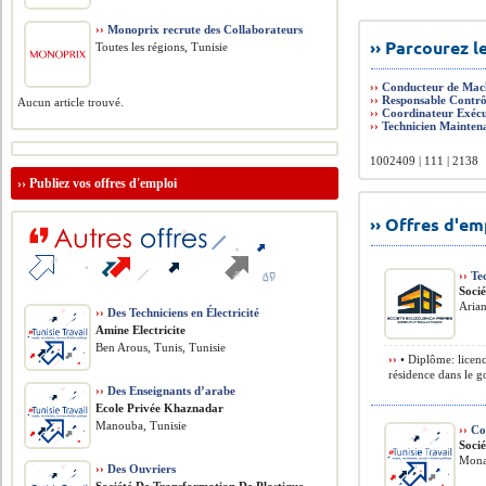
››
Monoprix recrute des Collaborateurs
›› Parcourez 
Toutes les régions, Tunisie
››
Conducteur de Mac
››
Responsable Contrô
Aucun article trouvé.
››
Coordinateur Exécu
››
Technicien Mainten
1002409 | 111 | 2138
››
Publiez vos offres d'emploi
›› Offres d'e
››
Tec
Soci
Arian
››
Des Techniciens en Électricité
Amine Electricite
Ben Arous, Tunis, Tunisie
››
• Diplôme: licenc
résidence dans le g
››
Des Enseignants d’arabe
Ecole Privée Khaznadar
Manouba, Tunisie
››
Co
Soci
Monas
››
Des Ouvriers