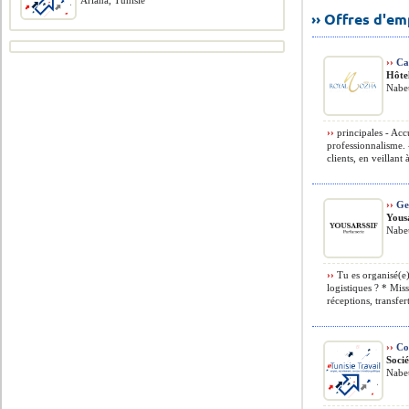
Ariana, Tunisie
›› Offres d'e
››
Cai
Hôte
Nabeu
››
principales - Accu
professionnalisme. 
clients, en veillant 
››
Ges
Yousa
Nabeu
››
Tu es organisé(e),
logistiques ? * Miss
réceptions, transfert
››
Com
Soci
Nabeu