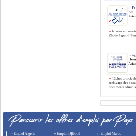
››
For
Etc
Arian
››
Niveau universit
Réside à grand Tuni
››
Age
Herm
Arian
››
Tâches principale
archivage des dossi
documents administr
›› Emploi Algérie
›› Emploi Djibouti
›› Emploi Maroc