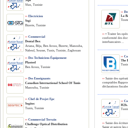
Stps
Sfax, Tunisie
››
Des
La B
››
Electricien
Toute
Stgi
Bizerte, Tunisie
››
• Traiter les opé
››
Commercial
conformité des docu
Dental Box
interbancaires ...
Ariana, Béja, Ben Arous, Bizerte, Manouba,
Nabeul, Sousse, Tunis, Tunisie, Zaghouan
››
Co
››
Des Techniciens Équipement
The B
Plasteel
Tunis
Ben Arous, Tunisie
››
Des Enseignants
››
Saisie des opérat
comptables Rapproc
Canadian International School Of Tunis
déclarations fiscales
Manouba, Tunisie
››
Chef de Projet Epc
››
Co
Segitec
H2h 
Tunis, Tunisie
Tunis
››
Commercial Terrain
››
Saisie des écritu
Challenge Optical Distribution
Saisir et suivre les