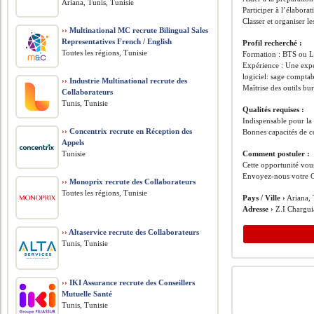
Ariana, Tunis, Tunisie
Participer à l’élaborat
Classer et organiser l
››
Multinational MC recrute Bilingual Sales
Representatives French / English
Profil recherché :
Toutes les régions, Tunisie
Formation : BTS ou Li
Expérience : Une expé
logiciel: sage comptab
››
Industrie Multinational recrute des
Maîtrise des outils b
Collaborateurs
Tunis, Tunisie
Qualités requises :
Indispensable pour la 
››
Concentrix recrute en Réception des
Bonnes capacités de c
Appels
Tunisie
Comment postuler :
Cette opportunité vous
Envoyez-nous votre C
››
Monoprix recrute des Collaborateurs
Toutes les régions, Tunisie
Pays / Ville ›
Ariana, 
Adresse ›
Z.I Chargui
››
Altaservice recrute des Collaborateurs
Tunis, Tunisie
››
IKI Assurance recrute des Conseillers
Mutuelle Santé
Tunis, Tunisie