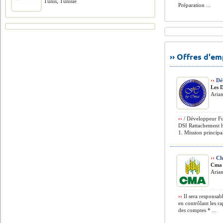
Tunis, Tunisie
Préparation ...
›› Offres d'e
››
Dé
Les 
Arian
››
/ Développeur Fu
DSI Rattachement h
1. Mission principal
››
Ch
Cma 
Arian
››
Il sera responsabl
en contrôlant les r
des comptes * ...