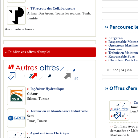
››
TP recrute des Collaborateurs
Ariana, Ben Arous, Toutes les régions, Tunis,
Tunisie
›› Parcourez 
Aucun article trouvé.
››
Forgeron
››
Responsable Maint
››
Operateur Machine
››
Tourneur
››
Publiez vos offres d'emploi
››
Technicien Maintena
››
Responsable Parc
››
Chauffeur Poids Lo
1000722 | 74 | 796
›› Offres d'e
››
Ingénieur Hydraulique
Cidaur
Siliana, Tunisie
››
Co
Tuni
››
Technicien en Maintenance Industrielle
Ben A
Semi
Tunis, Tunisie
››
Confirme Avec u
demandées : • Maîtr
››
Agent en Génie Électrique
Maîtrise de la ...