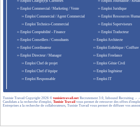
›› Emploi Chargé(e)s Clientèles
›› Emploi Journaliste / Rédac
›› Emploi Commercial / Marketing / Vente
›› Emploi Juridique
›› Emploi Commercial / Agent Commercial
›› Emploi Ressources Huma
›› Emploi Technico-Commercial
›› Emploi Superviseurs
›› Emploi Comptabilité - Finance
›› Emploi Traducteur
›› Emploi Conseillers / Consultants
›› Emploi Architecte
›› Emploi Coordinateur
›› Emploi Esthétique / Coiffure
›› Emploi Directeur / Manager
›› Emploi Freelance
›› Emploi Chef de projet
›› Emploi Génie Civil
›› Emploi Chef d’équipe
›› Emploi Ingénieur
›› Emploi Responsable
›› Emploi IT
Tunisie Travail Copyright 2026 ©
tunisietravail.net
Recrutement 3.0, Inbound Recruiting .- .-.. --- 
Candidats a la recherche d'emploi,
Tunisie Travail
vous permet de retrouver des offres d'emploi 
Entreprises a la recherche de collaborateurs, Tunisie Travail vous permet de diffuser vos annon