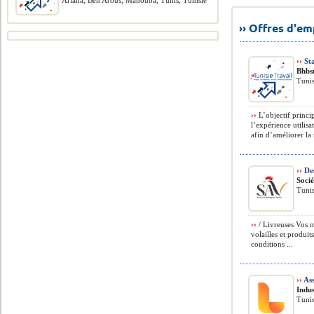
Ariana, Ben Arous, Manouba, Tunis, Tunisie
›› Offres d'e
››
Sta
Bhbs
Tuni
››
L’objectif princi
l’expérience utilis
afin d’améliorer la 
››
Des
Socié
Tuni
››
/ Livreuses Vos m
volailles et produits
conditions ...
››
Ass
Indus
Tuni