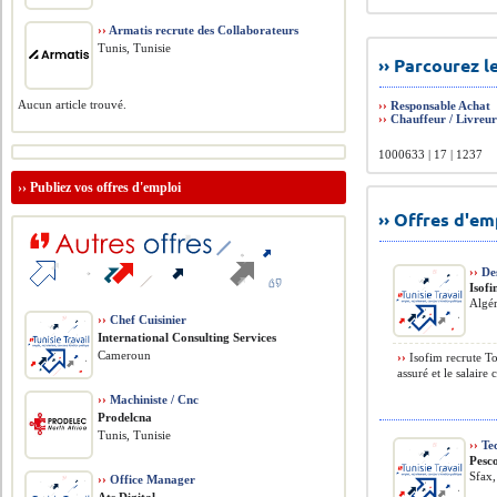
››
Armatis recrute des Collaborateurs
Tunis, Tunisie
›› Parcourez 
Aucun article trouvé.
››
Responsable Achat
››
Chauffeur / Livreu
1000633 | 17 | 1237
››
Publiez vos offres d'emploi
›› Offres d'e
››
Des
Isof
Algér
››
Chef Cuisinier
International Consulting Services
Cameroun
››
Isofim recrute T
assuré et le salaire
››
Machiniste / Cnc
Prodelcna
Tunis, Tunisie
››
Tec
Pesc
Sfax,
››
Office Manager