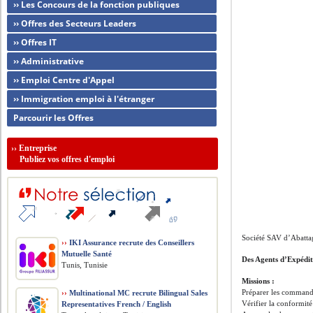
›› Les Concours de la fonction publiques
›› Offres des Secteurs Leaders
›› Offres IT
›› Administrative
›› Emploi Centre d'Appel
›› Immigration emploi à l'étranger
Parcourir les Offres
››
Entreprise
Publiez vos offres d'emploi
Société SAV d’Abattag
››
IKI Assurance recrute des Conseillers
Mutuelle Santé
Des Agents d’Expédi
Tunis, Tunisie
Missions :
Préparer les commande
››
Multinational MC recrute Bilingual Sales
Vérifier la conformité
Representatives French / English