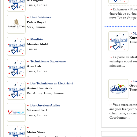
Ats Digital
Tunis, Tunisie
››
Exigences - Nivea
énergétique ou équi
››
Des Cuisiniers
travailler en équipe
Palais Royal
Sfax, Tunisie
››
Mac
Kur
››
Mouliste
Tunis
Monster Mold
Tunisie
››
Ce poste est idéa
››
Technicienne Supérieure
technique et qui so
missions ...
Azur Lab
Tunis, Tunisie
››
Tec
››
Des Techniciens en Électricité
Grou
Amine Electricite
Tunis
Ben Arous, Tunis, Tunisie
››
Vous aurez comme
››
Des Ouvriers Atelier
analyser les dysfo
Vitaneuf Sarl
(chaufferie, air c
Tunis, Tunisie
Coordonner ...
››
Motos Stars