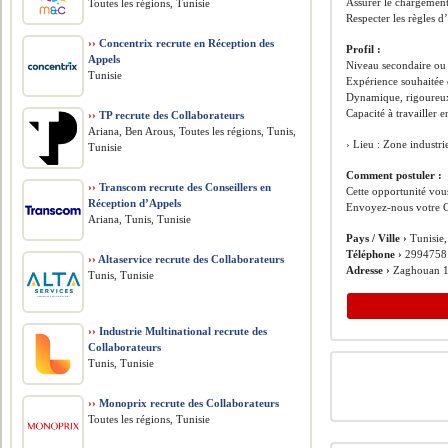
Assurer le chargemen
Toutes les régions, Tunisie
Respecter les règles d
››
Concentrix recrute en Réception des
Profil :
Appels
Niveau secondaire ou
Tunisie
Expérience souhaitée 
Dynamique, rigoureux(
Capacité à travailler 
››
TP recrute des Collaborateurs
Ariana, Ben Arous, Toutes les régions, Tunis,
› Lieu : Zone industr
Tunisie
Comment postuler :
››
Transcom recrute des Conseillers en
Cette opportunité vous
Réception d’Appels
Envoyez-nous votre C
Ariana, Tunis, Tunisie
Pays / Ville ›
Tunisie
Téléphone ›
2994758
››
Altaservice recrute des Collaborateurs
Adresse ›
Zaghouan 
Tunis, Tunisie
››
Industrie Multinational recrute des
Collaborateurs
Tunis, Tunisie
››
Monoprix recrute des Collaborateurs
Toutes les régions, Tunisie