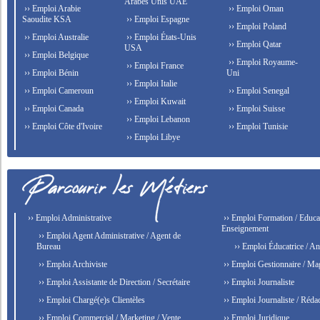
Arabes Unis UAE
›› Emploi Arabie
›› Emploi Oman
Saoudite KSA
›› Emploi Espagne
›› Emploi Poland
›› Emploi Australie
›› Emploi États-Unis
›› Emploi Qatar
USA
›› Emploi Belgique
›› Emploi Royaume-
›› Emploi France
›› Emploi Bénin
Uni
›› Emploi Italie
›› Emploi Cameroun
›› Emploi Senegal
›› Emploi Kuwait
›› Emploi Canada
›› Emploi Suisse
›› Emploi Lebanon
›› Emploi Côte d'Ivoire
›› Emploi Tunisie
›› Emploi Libye
›› Emploi Administrative
›› Emploi Formation / Educat
Enseignement
›› Emploi Agent Administrative / Agent de
Bureau
›› Emploi Éducatrice / An
›› Emploi Archiviste
›› Emploi Gestionnaire / Ma
›› Emploi Assistante de Direction / Secrétaire
›› Emploi Journaliste
›› Emploi Chargé(e)s Clientèles
›› Emploi Journaliste / Rédac
›› Emploi Commercial / Marketing / Vente
›› Emploi Juridique