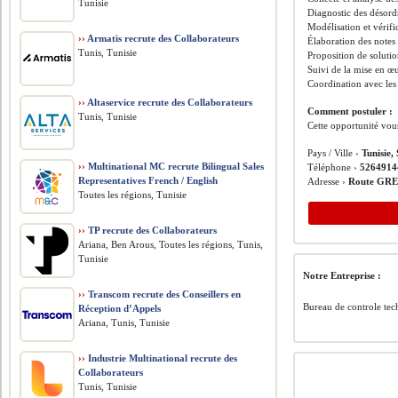
Tunisie
Diagnostic des désord
Modélisation et vérific
››
Armatis recrute des Collaborateurs
Élaboration des notes 
Tunis, Tunisie
Proposition de soluti
Suivi de la mise en 
Coordination avec les 
››
Altaservice recrute des Collaborateurs
Comment postuler :
Tunis, Tunisie
Cette opportunité vou
Pays / Ville ›
Tunisie,
››
Multinational MC recrute Bilingual Sales
Téléphone ›
5264914
Representatives French / English
Adresse ›
Route GR
Toutes les régions, Tunisie
››
TP recrute des Collaborateurs
Ariana, Ben Arous, Toutes les régions, Tunis,
Tunisie
Notre Entreprise :
››
Transcom recrute des Conseillers en
Bureau de controle te
Réception d’Appels
Ariana, Tunis, Tunisie
››
Industrie Multinational recrute des
Collaborateurs
Tunis, Tunisie