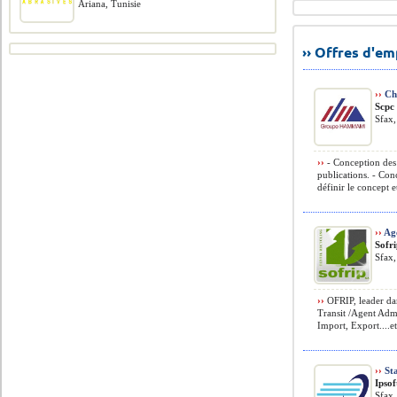
Ariana, Tunisie
›› Offres d'e
››
Cha
Scpc
Sfax,
››
- Conception des 
publications. - Conc
définir le concept et
››
Age
Sofr
Sfax,
››
OFRIP, leader dan
Transit /Agent Admin
Import, Export....etc
››
St
Ipsof
Sfax,