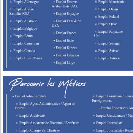
›› Emploi Allemagne
›› Emploi Émirats
›› Emploi Mauritanie
Arabes Unis UAE
›› Emploi Arabie
›› Emploi Oman
Saoudite KSA
›› Emploi Espagne
›› Emploi Poland
›› Emploi Australie
›› Emploi États-Unis
›› Emploi Qatar
USA
›› Emploi Belgique
›› Emploi Royaume-
›› Emploi France
›› Emploi Bénin
Uni
›› Emploi Italie
›› Emploi Cameroun
›› Emploi Senegal
›› Emploi Kuwait
›› Emploi Canada
›› Emploi Suisse
›› Emploi Lebanon
›› Emploi Côte d'Ivoire
›› Emploi Tunisie
›› Emploi Libye
›› Emploi Administrative
›› Emploi Formation / Educat
Enseignement
›› Emploi Agent Administrative / Agent de
Bureau
›› Emploi Éducatrice / An
›› Emploi Archiviste
›› Emploi Gestionnaire / Ma
›› Emploi Assistante de Direction / Secrétaire
›› Emploi Journaliste
›› Emploi Chargé(e)s Clientèles
›› Emploi Journaliste / Rédac