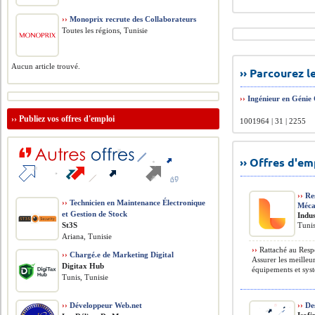
››
Monoprix recrute des Collaborateurs
Toutes les régions, Tunisie
Aucun article trouvé.
›› Parcourez 
››
Ingénieur en Génie 
››
Publiez vos offres d'emploi
1001964 | 31 | 2255
›› Offres d'e
››
Res
››
Technicien en Maintenance Électronique
Méca
et Gestion de Stock
Indus
St3S
Tuni
Ariana, Tunisie
››
Rattaché au Respo
››
Chargé.e de Marketing Digital
Assurer les meilleu
Digitax Hub
équipements et syst
Tunis, Tunisie
››
Développeur Web.net
››
Des