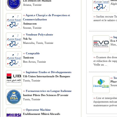
Isof
Les Délices De Maman
Algér
Ariana, Tunisie
››
Agent.e Chargé.e de Prospection et
››
Isofim recrute T
Commercialisation
assuré et le salaire
Animacom
Sousse, Tunisie
››
Vendeuse Polyvalente
››
Ing
Nsk Sa
Evo 
Manouba, Tunis, Tunisie
Sfax,
››
Comptable
››
Examen des dossie
Tunicom
et rédaction de rap
Ben Arous, Tunisie
Veille au ...
››
Ingénieur Etudes et Développements
Uib Union Internationale De Banques
››
Tec
Tunis, Tunisie
Phar
Souss
››
Formateur.trice en Langue Italienne
Institut Pilote Des Sciences D’avenir
››
Lire et interprét
Tunis, Tunisie
équipements mécani
maintenance prévent
››
Operateur Machine
Etablissement Mhirsi Abrasifs