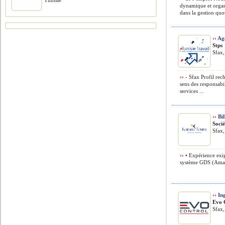
Tunisie
dynamique et organ
dans la gestion quot
››
Age
Stps
Sfax,
››
- Sfax Profil rec
sens des responsabil
services ...
››
Bil
Soci
Sfax,
››
• Expérience exig
système GDS (Amade
››
Ing
Evo 
Sfax,