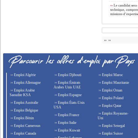
››
Le candidat sera 
technique, compren
missions d’expertis
›› ››
›› Emploi Algérie
›› Emploi Djibouti
›› Emploi Maroc
›› Emploi Allemagne
›› Emploi Émirats
›› Emploi Mauritanie
Arabes Unis UAE
›› Emploi Arabie
›› Emploi Oman
Saoudite KSA
›› Emploi Espagne
›› Emploi Poland
›› Emploi Australie
›› Emploi États-Unis
›› Emploi Qatar
USA
›› Emploi Belgique
›› Emploi Royaume-
›› Emploi France
›› Emploi Bénin
Uni
›› Emploi Italie
›› Emploi Cameroun
›› Emploi Senegal
›› Emploi Kuwait
›› Emploi Canada
›› Emploi Suisse