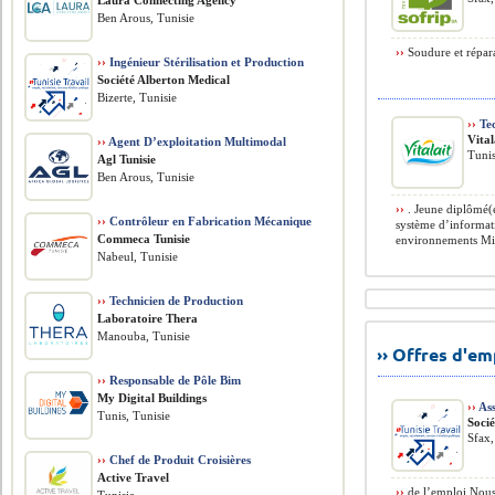
Laura Connecting Agency
Ben Arous, Tunisie
››
Soudure et répara
››
Ingénieur Stérilisation et Production
Société Alberton Medical
Bizerte, Tunisie
››
Tec
Vital
››
Agent D’exploitation Multimodal
Tunis
Agl Tunisie
Ben Arous, Tunisie
››
. Jeune diplômé(
››
Contrôleur en Fabrication Mécanique
système d’informati
Commeca Tunisie
environnements Mic
Nabeul, Tunisie
››
Technicien de Production
Laboratoire Thera
Manouba, Tunisie
›› Offres d'e
››
Responsable de Pôle Bim
My Digital Buildings
››
Ass
Tunis, Tunisie
Soci
Sfax,
››
Chef de Produit Croisières
Active Travel
››
de l’emploi Nous 