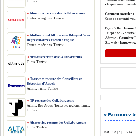
Tunisie
• Expérience demandée
››
Monoprix recrute des Collaborateurs
Comment postuler :
Toutes les régions, Tunisie
Cette opportunité vou
Pays / Ville ›
Tunisie,
Téléphone ›
2850050
››
Multinational MC recrute Bilingual Sales
Adresse ›
Complexe L
Representatives French / English
Site web ›
http://www
Toutes les régions, Tunisie
››
Armatis recrute des Collaborateurs
Tunis, Tunisie
››
Transcom recrute des Conseillers en
Réception d’Appels
Ariana, Tunis, Tunisie
››
TP recrute des Collaborateurs
Ariana, Ben Arous, Toutes les régions, Tunis,
Tunisie
›› Parcourez 
››
Altaservice recrute des Collaborateurs
Tunis, Tunisie
1001905 | 5 | 10748