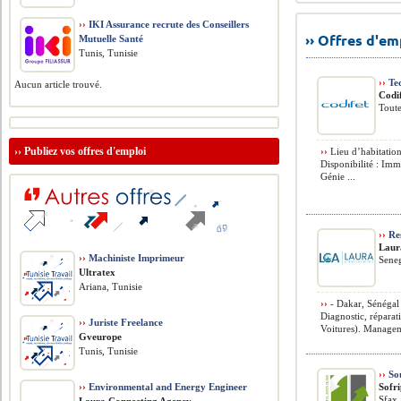
››
IKI Assurance recrute des Conseillers
›› Offres d'e
Mutuelle Santé
Tunis, Tunisie
››
Tec
Aucun article trouvé.
Codi
Toute
››
Publiez vos offres d'emploi
››
Lieu d’habitation
Disponibilité : Im
Génie ...
››
Res
Laur
››
Machiniste Imprimeur
Sene
Ultratex
Ariana, Tunisie
››
- Dakar, Sénégal 
Diagnostic, répara
››
Juriste Freelance
Voitures). Manageme
Gveurope
Tunis, Tunisie
››
So
››
Environmental and Energy Engineer
Sofr
Sfax,