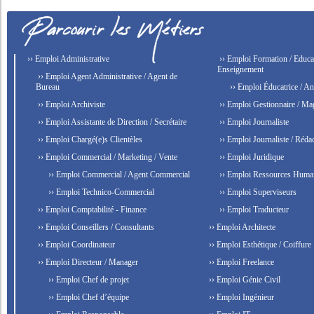
›› Emploi Administrative
›› Emploi Formation / Educat
Enseignement
›› Emploi Agent Administrative / Agent de
Bureau
›› Emploi Éducatrice / An
›› Emploi Archiviste
›› Emploi Gestionnaire / Ma
›› Emploi Assistante de Direction / Secrétaire
›› Emploi Journaliste
›› Emploi Chargé(e)s Clientèles
›› Emploi Journaliste / Rédac
›› Emploi Commercial / Marketing / Vente
›› Emploi Juridique
›› Emploi Commercial / Agent Commercial
›› Emploi Ressources Huma
›› Emploi Technico-Commercial
›› Emploi Superviseurs
›› Emploi Comptabilité - Finance
›› Emploi Traducteur
›› Emploi Conseillers / Consultants
›› Emploi Architecte
›› Emploi Coordinateur
›› Emploi Esthétique / Coiffure
›› Emploi Directeur / Manager
›› Emploi Freelance
›› Emploi Chef de projet
›› Emploi Génie Civil
›› Emploi Chef d’équipe
›› Emploi Ingénieur