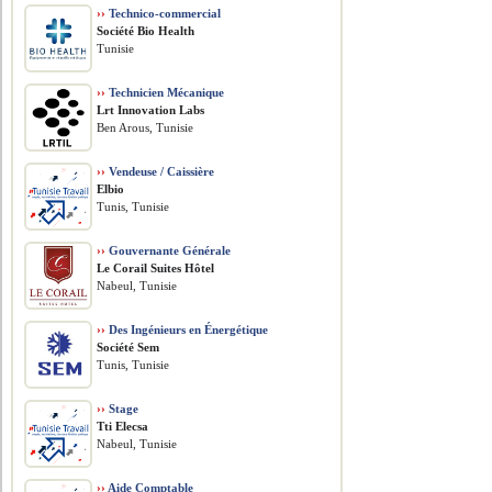
››
Technico-commercial
Société Bio Health
Tunisie
››
Technicien Mécanique
Lrt Innovation Labs
Ben Arous, Tunisie
››
Vendeuse / Caissière
Elbio
Tunis, Tunisie
››
Gouvernante Générale
Le Corail Suites Hôtel
Nabeul, Tunisie
››
Des Ingénieurs en Énergétique
Société Sem
Tunis, Tunisie
››
Stage
Tti Elecsa
Nabeul, Tunisie
››
Aide Comptable