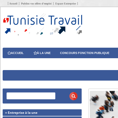
Accueil
Publiez vos offres d’emploi
Espace Entreprise
ACCUEIL
À LA UNE
CONCOURS FONCTION PUBLIQUE
›› Entreprise à la une