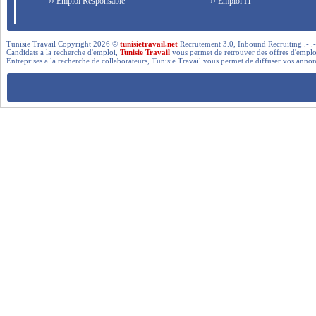
›› Emploi Responsable
›› Emploi IT
Tunisie Travail Copyright 2026 ©
tunisietravail.net
Recrutement 3.0, Inbound Recruiting .- .-.. --- 
Candidats a la recherche d'emploi,
Tunisie Travail
vous permet de retrouver des offres d'emploi 
Entreprises a la recherche de collaborateurs, Tunisie Travail vous permet de diffuser vos annon